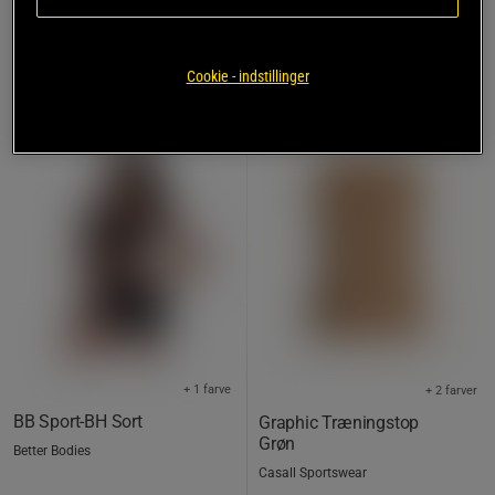
Cookie - indstillinger
OUTLET
OUTLET
50%
40%
+ 1 farve
+ 2 farver
BB Sport-BH Sort
Graphic Træningstop
Grøn
Better Bodies
Casall Sportswear