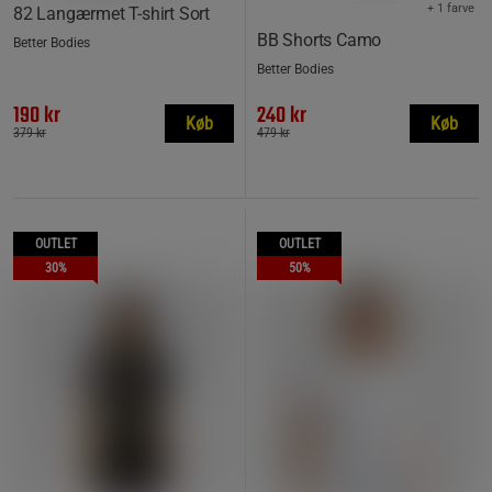
+ 1 farve
82 Langærmet T-shirt Sort
BB Shorts Camo
Better Bodies
Better Bodies
190 kr
240 kr
Køb
Køb
379 kr
479 kr
OUTLET
OUTLET
30%
50%