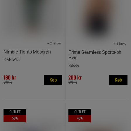
+ 2 farver
+ 1 farve
Nimble Tights Mosgrøn
Prime Seamless Sports-bh
Hvid
ICANIWILL
Relode
180 kr
200 kr
Køb
Køb
599 kr
399 kr
OUTLET
OUTLET
50%
40%