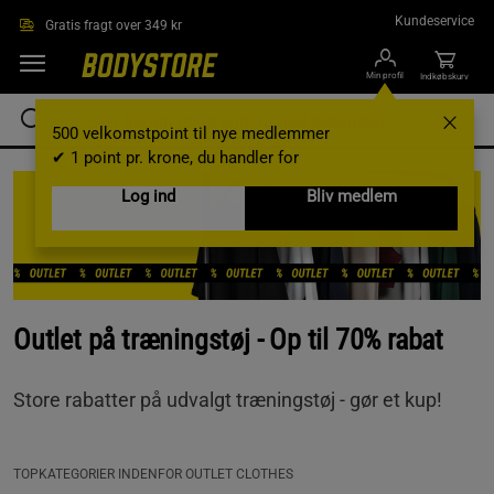
Gå direkte til hovedindholdet
Kundeservice
Gratis fragt over 349 kr
Min profil
Indkøbskurv
500 velkomstpoint til nye medlemmer
✔ 1 point pr. krone, du handler for
Log ind
Bliv medlem
Outlet på træningstøj - Op til 70% rabat
Store rabatter på udvalgt træningstøj - gør et kup!
TOPKATEGORIER INDENFOR OUTLET CLOTHES