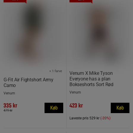
+ 1 farve
Venum X Mike Tyson
Everyone has a plan
G-Fit Air Fightshort Army
Bokse­shorts Sort Rød
Camo
Venum
Venum
335 kr
423 kr
Køb
Køb
479 kr
Laveste pris
529 kr
(-20%)