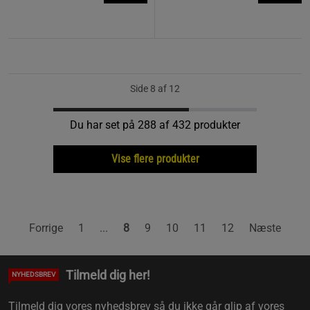
Side 8 af 12
Du har set på 288 af 432 produkter
Vise flere produkter
Forrige
1
...
8
9
10
11
12
Næste
Tilmeld dig her!
NYHEDSBREV
Tilmeld dig vores nyhedsbrev så du ikke går glip af vores