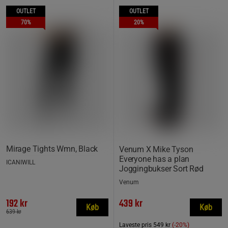
OUTLET
OUTLET
70%
20%
Mirage Tights Wmn, Black
Venum X Mike Tyson
Everyone has a plan
ICANIWILL
Joggingbukser Sort Rød
Venum
192 kr
439 kr
Køb
Køb
639 kr
Laveste pris
549 kr
(-20%)