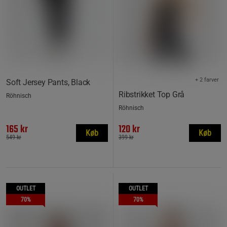
+ 2 farver
Soft Jersey Pants, Black
Ribstrikket Top Grå
Röhnisch
Röhnisch
165 kr
120 kr
Køb
Køb
549 kr
399 kr
OUTLET
OUTLET
70%
70%