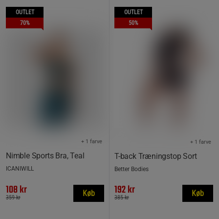
OUTLET
OUTLET
70%
50%
+ 1 farve
+ 1 farve
Nimble Sports Bra, Teal
T-back Træningstop Sort
ICANIWILL
Better Bodies
108 kr
192 kr
Køb
Køb
359 kr
385 kr