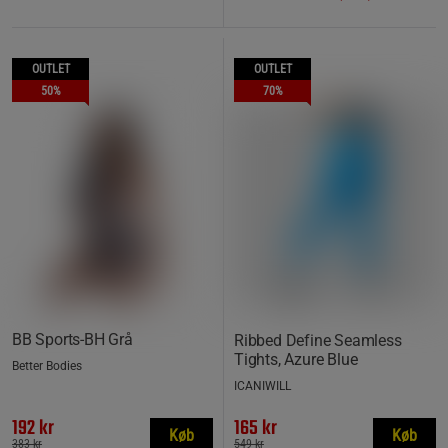
OUTLET
OUTLET
50%
70%
BB Sports-BH Grå
Ribbed Define Seamless
Tights, Azure Blue
Better Bodies
ICANIWILL
192 kr
165 kr
Køb
Køb
383 kr
549 kr