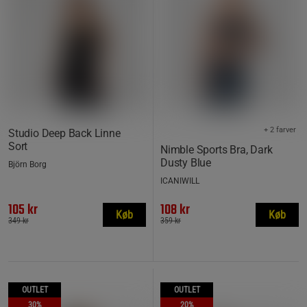
+ 2 farver
Studio Deep Back Linne
Sort
Nimble Sports Bra, Dark
Dusty Blue
Björn Borg
ICANIWILL
105 kr
108 kr
Køb
Køb
349 kr
359 kr
OUTLET
OUTLET
30%
20%