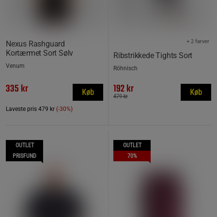
+ 2 farver
Nexus Rashguard
Kortærmet Sort Sølv
Ribstrikkede Tights Sort
Venum
Röhnisch
335 kr
192 kr
Køb
Køb
479 kr
Laveste pris
479 kr
(-30%)
OUTLET
OUTLET
PRISFUND
70%