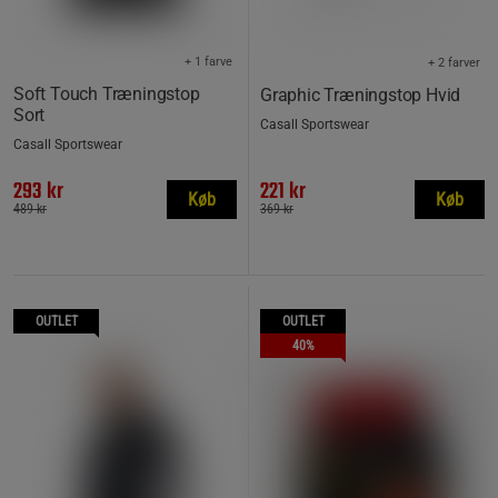
+ 1 farve
+ 2 farver
Soft Touch Træningstop
Graphic Træningstop Hvid
Sort
Casall Sportswear
Casall Sportswear
293 kr
221 kr
Køb
Køb
489 kr
369 kr
OUTLET
OUTLET
40%