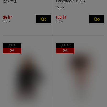
Longsleeve, Black
ICANIWILL
Relode
94 kr
156 kr
Køb
Køb
315 kr
519 kr
OUTLET
OUTLET
50%
50%