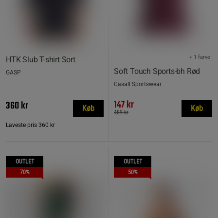
+ 1 farve
HTK Slub T-shirt Sort
Soft Touch Sports-bh Rød
GASP
Casall Sportswear
147 kr
360 kr
Køb
Køb
489 kr
Laveste pris
360 kr
OUTLET
OUTLET
70%
50%