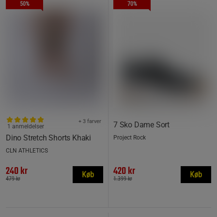
50%
70%
+ 3 farver
7 Sko Dame Sort
1 anmeldelser
Dino Stretch Shorts Khaki
Project Rock
CLN ATHLETICS
240 kr
420 kr
Køb
Køb
479 kr
1.399 kr