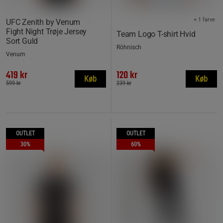
+ 1 farve
UFC Zenith by Venum
Fight Night Trøje Jersey
Team Logo T-shirt Hvid
Sort Guld
Röhnisch
Venum
419 kr
120 kr
Køb
Køb
599 kr
239 kr
OUTLET
OUTLET
30%
60%