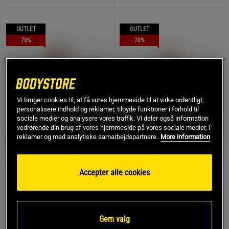
OUTLET
OUTLET
70%
70%
Vi bruger cookies til, at få vores hjemmeside til at virke ordentligt,
personalisere indhold og reklamer, tilbyde funktioner i forhold til
sociale medier og analysere vores traffik. Vi deler også information
vedrørende din brug af vores hjemmeside på vores sociale medier, i
reklamer og med analytiske samarbejdspartnere.
More information
+ 1 farve
Sport-BH Lyslilla
Accepter alle cookies
Essential Sports-BH Hvid
Drop of Mindfulness
ICANIWILL
144 kr
96 kr
Køb
Køb
Gem valg
479 kr
319 kr