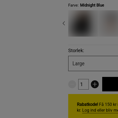
Farve:
Midnight Blue
Storlek:
Large
Rabatkode!
Få 150 kr 
kr.
Log ind eller bliv 