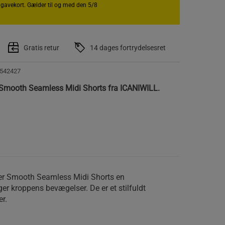
r gavekort. Gælder til og med den 5/8
Gratis retur
14 dages fortrydelsesret
542427
 Smooth Seamless Midi Shorts fra ICANIWILL.
er Smooth Seamless Midi Shorts en
er kroppens bevægelser. De er et stilfuldt
er.