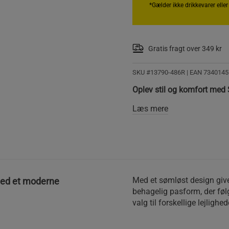
*Gælder ikke drikkevarer elle
Gratis fragt over 349 kr
SKU #13790-486R | EAN
7340145
Oplev stil og komfort med
Læs mere
Med et sømløst design giv
med et moderne
behagelig pasform, der følg
valg til forskellige lejlighed