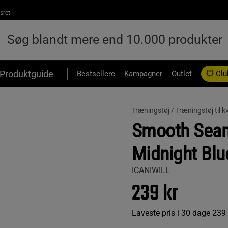
sret
Produktguide
Bestsellere
Kampagner
Outlet
💥 Clu
Træningstøj /
Træningstøj til k
Smooth Seam
Midnight Blu
ICANIWILL
239 kr
Laveste pris i 30 dage
239 