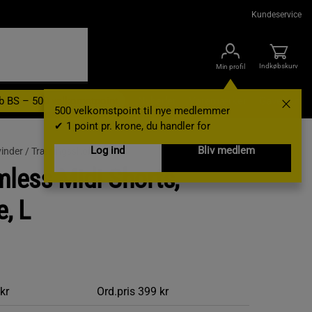
Kundeservice
Indkøbskurv
Min profil
b BS – 500 velkomstpoint
Nyheder
Varemærker
Gavekort
500 velkomstpoint til nye medlemmer
✔ 1 point pr. krone, du handler for
Log ind
Bliv medlem
vinder /
Træningsshorts
less Midi Shorts,
e, L
kr
Ord.pris
399 kr