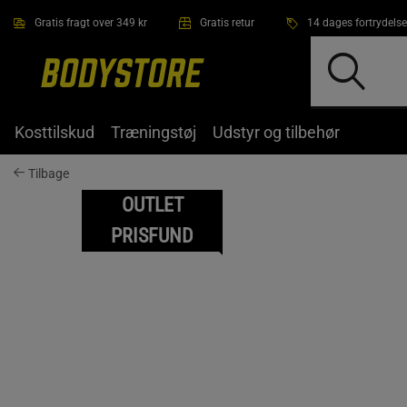
Gå direkte til hovedindholdet
Gratis fragt over 349 kr
Gratis retur
14 dages fortrydelse
Kosttilskud
Træningstøj
Udstyr og tilbehør
Tilbage
OUTLET
PRISFUND