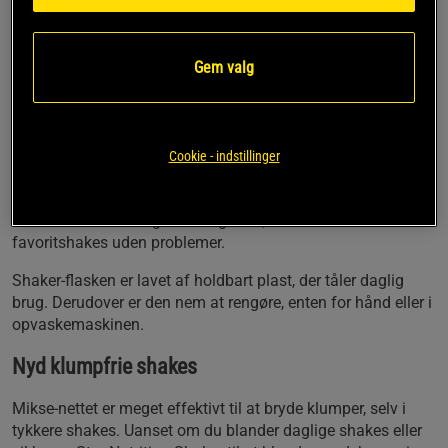
Rummer 800 ml, men op til den øverste markering
rummer den 600 ml
Gem valg
Lavet af holdbart plastmateriale
Uden lækage
Effektivt mikse-net
BPA/DEHP-fri
Cookie - indstillinger
Star Nutrition Shaker tilbyder alt, hvad du behøver i en
shaker-flaske. Den har den perfekte kapacitet til at være
nem at bære med sig samtidig med, at den rummer dine
favoritshakes uden problemer.
Shaker-flasken er lavet af holdbart plast, der tåler daglig
brug. Derudover er den nem at rengøre, enten for hånd eller i
opvaskemaskinen.
Nyd klumpfrie shakes
Mikse-nettet er meget effektivt til at bryde klumper, selv i
tykkere shakes. Uanset om du blander daglige shakes eller