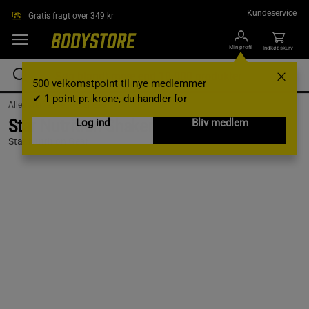
Gå direkte til hovedindholdet
Kundeservice
Gratis fragt over 349 kr
Min profil
Indkøbskurv
500 velkomstpoint til nye medlemmer
✔ 1 point pr. krone, du handler for
AlleVaremærker /
Star Gear
Star Nutrition Shaker Grey 800 ml
Log ind
Bliv medlem
Star Nutrition Gear