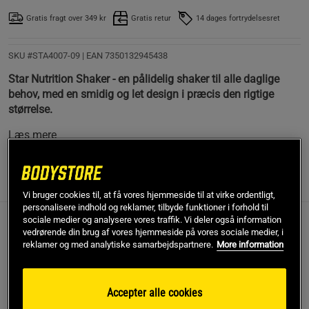
Gratis fragt over 349 kr
Gratis retur
14 dages fortrydelsesret
SKU #STA4007-09
| EAN
7350132945438
Star Nutrition Shaker - en pålidelig shaker til alle daglige
behov, med en smidig og let design i præcis den rigtige
størrelse.
Læs mere
Information
Anmeldelser
(12)
Vi bruger cookies til, at få vores hjemmeside til at virke ordentligt,
personalisere indhold og reklamer, tilbyde funktioner i forhold til
sociale medier og analysere vores traffik. Vi deler også information
Star Nutrition Shaker er en ny model i en omhyggeligt
vedrørende din brug af vores hjemmeside på vores sociale medier, i
reklamer og med analytiske samarbejdspartnere.
More information
udviklet produktkollektion lavet af
træningsentusiaster – til træningsentusiaster. Denne
shaker er rummelig og let at tage med sig, uanset
Accepter alle cookies
hvor du går.