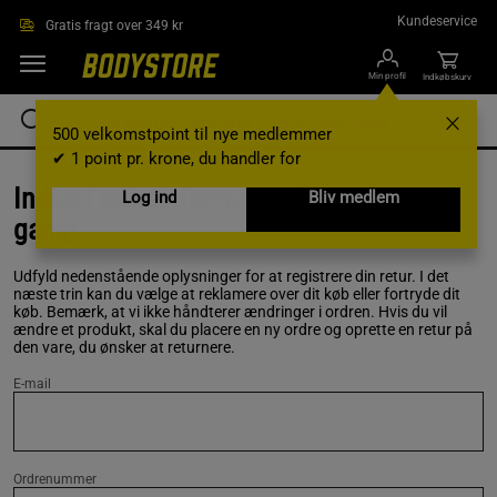
Gå direkte til hovedindholdet
Kundeservice
Gratis fragt over 349 kr
Min profil
Indkøbskurv
500 velkomstpoint til nye medlemmer
✔ 1 point pr. krone, du handler for
Indtast ordreinformation for at komme i
Log ind
Bliv medlem
gang!
Udfyld nedenstående oplysninger for at registrere din retur. I det
næste trin kan du vælge at reklamere over dit køb eller fortryde dit
køb. Bemærk, at vi ikke håndterer ændringer i ordren. Hvis du vil
ændre et produkt, skal du placere en ny ordre og oprette en retur på
den vare, du ønsker at returnere.
E-mail
Ordrenummer