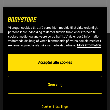
Find min ordre
Vi bruger cookies til, at få vores hjemmeside til at virke ordentligt,
personalisere indhold og reklamer, tilbyde funktioner i forhold til
sociale medier og analysere vores traffik. Vi deler også information
Tilmeld dig her!
NYHEDSBREV
vedrørende din brug af vores hjemmeside på vores sociale medier, i
reklamer og med analytiske samarbejdspartnere.
More information
Tilmeld dig vores nyhedsbrev så du ikke går glip af vores
gode tilbud, nyheder og rabatkoder.
Accepter alle cookies
Ved at klikke på "Abonner" accepterer jeg, at Bodystore gemmer min
Gem valg
e-mailadresse i overensstemmelse med Bodystores
Privatlivspolitik
.
Abonner
Cookie - indstillinger