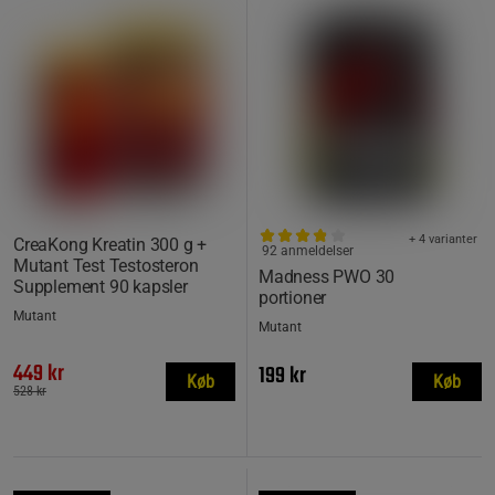
+ 4 varianter
CreaKong Kreatin 300 g +
92 anmeldelser
Mutant Test Testosteron
Madness PWO 30
Supplement 90 kapsler
portioner
Mutant
Mutant
449 kr
199 kr
Køb
Køb
528 kr