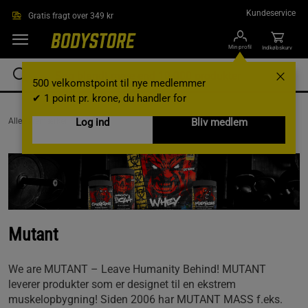
Gå direkte til hovedindholdet
Kundeservice
Gratis fragt over 349 kr
Min profil
Indkøbskurv
500 velkomstpoint til nye medlemmer
✔ 1 point pr. krone, du handler for
AlleVaremærker /
Mutant
Log ind
Bliv medlem
Mutant
We are MUTANT – Leave Humanity Behind! MUTANT
leverer produkter som er designet til en ekstrem
muskelopbygning! Siden 2006 har MUTANT MASS f.eks.