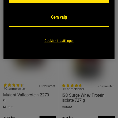
MEST SOLGTE
Gem valg
PRISFUND
Cookie - indstillinger
+ 4 varianter
+ 5 varianter
92 anmeldelser
15 anmeldelser
Mutant Valleprotein 2270
ISO Surge Whey Protein
g
Isolate 727 g
Mutant
Mutant