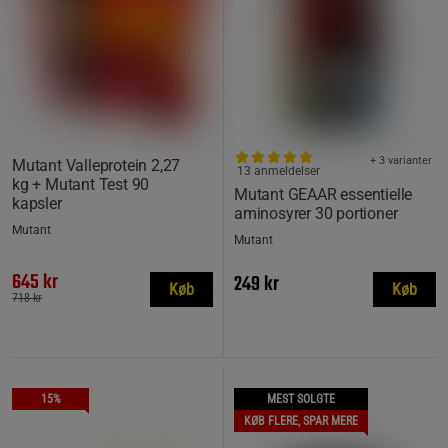
+ 3 varianter
Mutant Valleprotein 2,27
13 anmeldelser
kg + Mutant Test 90
Mutant GEAAR essentielle
kapsler
aminosyrer 30 portioner
Mutant
Mutant
645 kr
249 kr
Køb
Køb
718 kr
15%
MEST SOLGTE
KØB FLERE, SPAR MERE