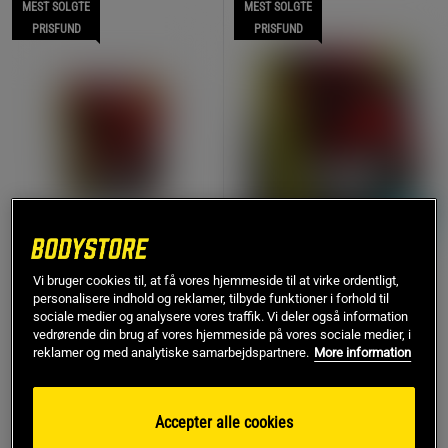
MEST SOLGTE
MEST SOLGTE
PRISFUND
PRISFUND
+ 4 varianter
+ 4 varianter
Vi bruger cookies til, at få vores hjemmeside til at virke ordentligt,
33 anmeldelser
60 anmeldelser
personalisere indhold og reklamer, tilbyde funktioner i forhold til
Mutant Whey Whey
Mass Gainer 2,2 kg
sociale medier og analysere vores traffik. Vi deler også information
Protein 4,5 kg
Mutant
vedrørende din brug af vores hjemmeside på vores sociale medier, i
Mutant
reklamer og med analytiske samarbejdspartnere.
More information
895 kr
249 kr
Køb
Køb
Accepter alle cookies
Laveste pris
895 kr
Laveste pris
249 kr