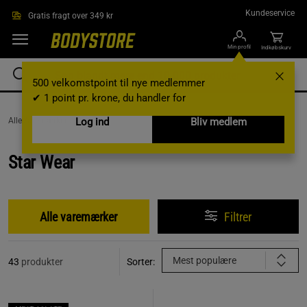
Gå direkte til hovedindholdet
Kundeservice
Gratis fragt over 349 kr
Min profil
Indkøbskurv
500 velkomstpoint til nye medlemmer
✔ 1 point pr. krone, du handler for
AlleVaremærker /
Star Wear
Log ind
Bliv medlem
Star Wear
Alle varemærker
Filtrer
Mest populære
43
produkter
Sorter: