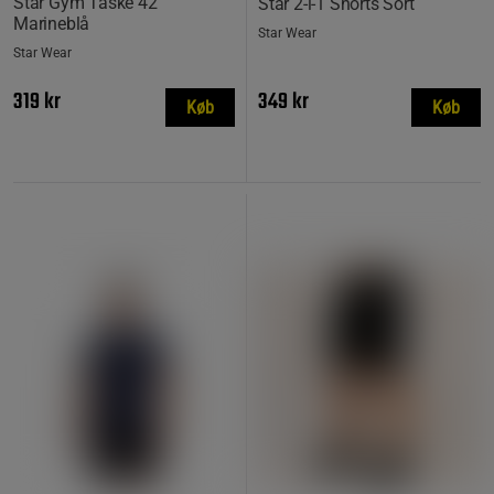
Star Gym Taske 42
Star 2-i-1 Shorts Sort
Marineblå
Star Wear
Star Wear
319 kr
349 kr
Køb
Køb