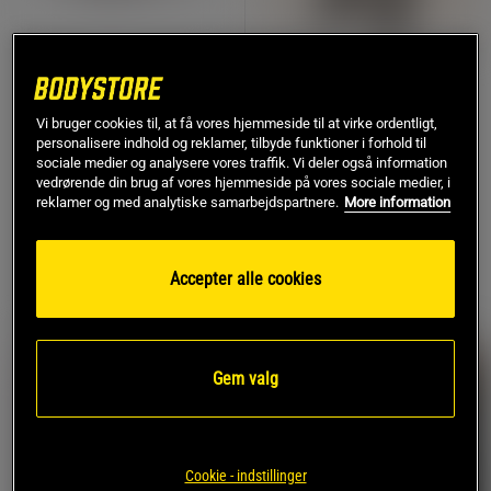
+ 1 farve
4 anmeldelser
3 anmeldelser
Star High Tops White
Star Mesh Bukser Sort
Vi bruger cookies til, at få vores hjemmeside til at virke ordentligt,
Star Wear
Star Wear
personalisere indhold og reklamer, tilbyde funktioner i forhold til
sociale medier og analysere vores traffik. Vi deler også information
479 kr
299 kr
vedrørende din brug af vores hjemmeside på vores sociale medier, i
Køb
Køb
reklamer og med analytiske samarbejdspartnere.
More information
Accepter alle cookies
Gem valg
Cookie - indstillinger