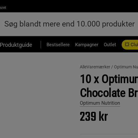
sret
Produktguide
Bestsellere
Kampagner
Outlet
💥 Clu
AlleVaremærker /
Optimum Nut
10 x Optimum
Chocolate B
Optimum Nutrition
239 kr