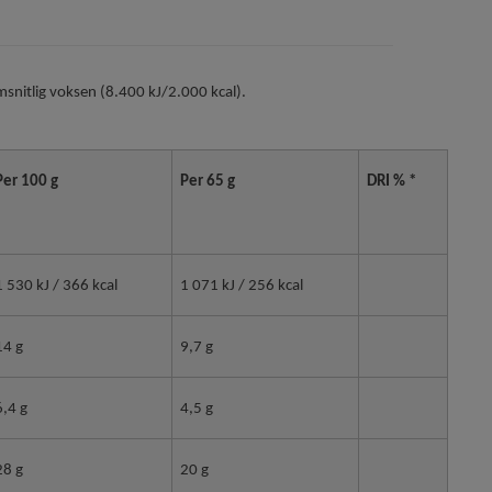
snitlig voksen (8.400 kJ/2.000 kcal).
Per 100 g
Per 65 g
DRI % *
1 530 kJ / 366 kcal
1 071 kJ / 256 kcal
14 g
9,7 g
6,4 g
4,5 g
28 g
20 g