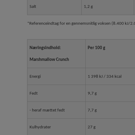
Salt
1,2 g
*Referenceindtag for en gennemsnitlig voksen (8.400 kJ/2.0
Næringsindhold:
Per 100 g
Marshmallow Crunch
Energi
1 398 kJ / 334 kcal
Fedt
9,7 g
- heraf mættet fedt
7,7 g
Kulhydrater
27 g