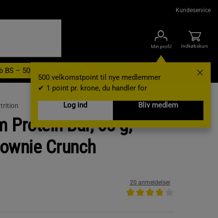
Kundeservice
Indkøbskurv
Min profil
b BS – 500 velkomstpoint
Nyheder
Varemærker
Gavekort
500 velkomstpoint til nye medlemmer
✔ 1 point pr. krone, du handler for
Log ind
Bliv medlem
rition
 Protein Bar, 65 g,
rownie Crunch
20 anmeldelser