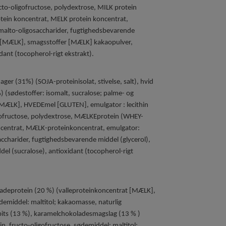
ucto-oligofructose, polydextrose, MILK protein
tein koncentrat, MELK protein koncentrat,
omalto-oligosaccharider, fugtighedsbevarende
r [MÆLK], smagsstoffer [MÆLK] kakaopulver,
dant (tocopherol-rigt ekstrakt).
lager (31%) (SOJA-proteinisolat, stivelse, salt), hvid
(sødestoffer: isomalt, sucralose; palme- og
MÆLK], HVEDEmel [GLUTEN], emulgator : lecithin
igofructose, polydextrose, MÆLKEprotein (WHEY-
ncentrat, MÆLK-proteinkoncentrat, emulgator:
saccharider, fugtighedsbevarende middel (glycerol),
el (sucralose), antioxidant (tocopherol-rigt
deprotein (20 %) (valleproteinkoncentrat [MÆLK],
emiddel: maltitol; kakaomasse, naturlig
tbits (13 %), karamelchokoladesmagslag (13 % )
in, fructo-oligofructose, sødemiddel: maltitol;