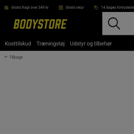
Gå direkte til hovedindholdet
Gratis fragt over 349 kr
Gratis retur
14 dages fortrydelse
Kosttilskud
Træningstøj
Udstyr og tilbehør
Tilbage