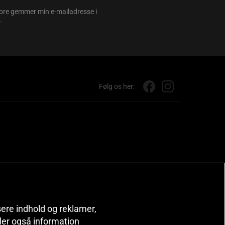
store gemmer min e-mailadresse i
.
Følg os her:
isere indhold og reklamer,
deler også information