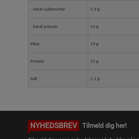
- heraf sukkerarter
5,9 g
- heraf polyoer
14 g
Fiber
19 g
Protein
31 g
Salt
1,1 g
NYHEDSBREV
Tilmeld dig her!