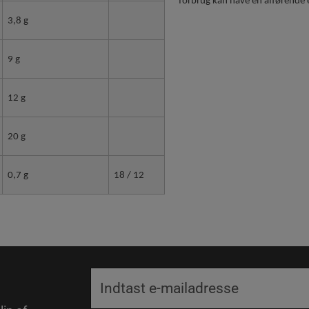
forbrug kan have en afførende e
3,8 g
9 g
12 g
20 g
0,7 g
18 / 12