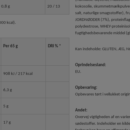
0,8 g
20 / 13
kokosolie, skummetmælkpulver, 
salt, naturlige smagsstoffer), fr
JORDNØDDER (7%), proteinflager 
00 kcal).
polydextrose, WHEY-proteinisol
fugtighedsbevarende middel (gl
Per 65 g
DRI % *
Kan indeholde: GLUTEN, ÆG,
Oprindelsesland:
EU.
908 kJ / 217 kcal
Opbevaring:
6,3 g
Opbevares tørt i vellukket origi
5 g
Andet:
Overvej vigtigheden af ​​en vari
17 g
sødestoffer. Indeholder en kilde