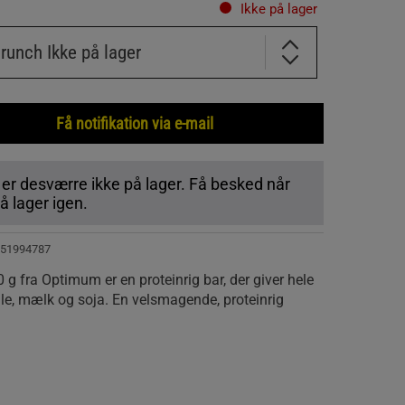
Ikke på lager
Crunch
Ikke på lager
Få notifikation via e-mail
 er desværre ikke på lager. Få besked når
 lager igen.
51994787
g fra Optimum er en proteinrig bar, der giver hele
alle, mælk og soja. En velsmagende, proteinrig