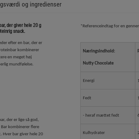
gsværdi og ingredienser
ar, der giver hele 20 g
*Referenceindtag for en gennem
teinrig snack.
der efter en bar, der er
proteinbar kombinerer
Næringsindhold:
ucere en meget høj
Nutty Chocolate
erlig mundfølelse.
Energi
Fedt
- heraf mættet fedt
r, der er lige så god,
n Bar kombinerer flere
Kulhydrater
. Hver bar giver hele 20