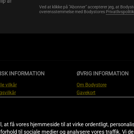
lip af
Ved at klikke på "Abonner" accepterer jeg, at Body
overensstemmelse med Bodystores
Privatlivspolitik
ISK INFORMATION
ØVRIG INFORMATION
le vilkår
Om Bodystore
gsvilkår
Gavekort
skyttelsesinformation
Affiliate
svilkår kundeklub
Personlig træner
ngsinformation
Rabatkoder
anti
Sitemap
il, at få vores hjemmeside til at virke ordentligt, personal
i forhold til sociale medier og analysere vores traffik. Vi 
tion om fortrydelsesret og
Black Friday