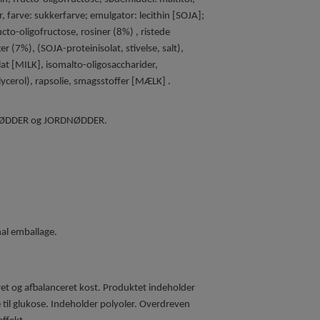
farve: sukkerfarve; emulgator: lecithin [SOJA];
ucto-oligofructose, rosiner (8%) , ristede
(7%), (SOJA-proteinisolat, stivelse, salt),
at [MILK], isomalto-oligosaccharider,
ycerol), rapsolie, smagsstoffer [MÆLK] .
 NØDDER og JORDNØDDER.
nal emballage.
eret og afbalanceret kost. Produktet indeholder
 til glukose. Indeholder polyoler. Overdreven