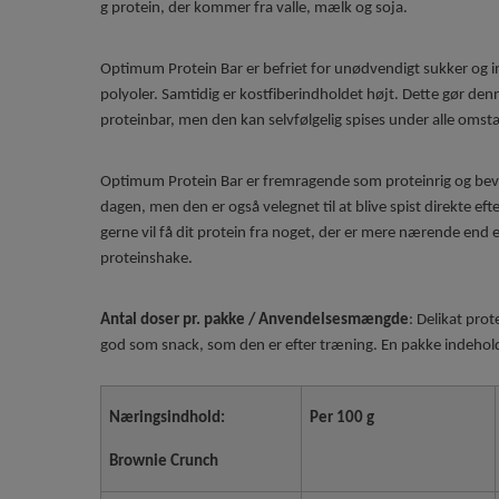
g protein, der kommer fra valle, mælk og soja.
Optimum Protein Bar er befriet for unødvendigt sukker og i
polyoler. Samtidig er kostfiberindholdet højt. Dette gør denn
proteinbar, men den kan selvfølgelig spises under alle oms
Optimum Protein Bar er fremragende som proteinrig og bevid
dagen, men den er også velegnet til at blive spist direkte eft
gerne vil få dit protein fra noget, der er mere nærende end 
proteinshake.
Antal doser pr. pakke / Anvendelsesmængde
: Delikat prot
god som snack, som den er efter træning. En pakke indehold
Næringsindhold:
Per 100 g
Brownie Crunch