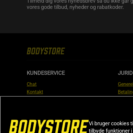
Tilmeld dig vores nyhedsbrev så du ikke går g
vores gode tilbud, nyheder og rabatkoder.
KUNDESERVICE
JURID
Chat
Generel
Kontakt
Betalin
Tjek din bestilling
Databe
Fortryd køb
Medlem
Reklamer
Leveri
FAQ
Prisgar
Vi bruger cookies t
tilbyde funktioner 
Informa