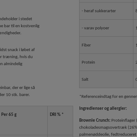
- heraf sukkerarter
ndeholder i stedet
e bar til en kostvenlig
- varav polyoer
tændigheder.
Fiber
st snack i løbet af
er træning, hvis du
Protein
en almindelig
Salt
einbar, der er lige så
er 10 stk. barer.
*Referenceindtag for en gennem
Ingredienser og allergier:
Per 65 g
DRI % *
Brownie Crunch:
Proteinflager 
chokoladesmagsovertræk (26%) 
palmenøddeolie, fedtreduceret 