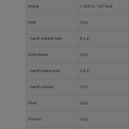
Energi
1 368 kJ / 327 kcal
Fedt
10 g
- heraf mættet fedt
8,1 g
Kulhydrater
24 g
- heraf sukkerarter
2,8 g
- heraf polyoer
17 g
Fiber
20 g
Protein
31 g