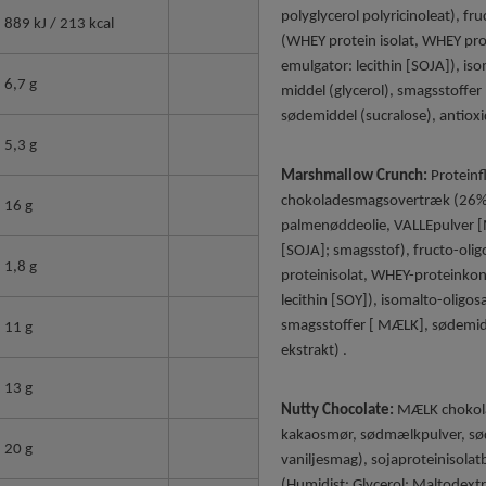
polyglycerol polyricinoleat), fr
889 kJ / 213 kcal
(WHEY protein isolat, WHEY pro
emulgator: lecithin [SOJA]), is
6,7 g
middel (glycerol), smagsstoffe
sødemiddel (sucralose), antioxi
5,3 g
Marshmallow Crunch:
Proteinf
chokoladesmagsovertræk (26%) 
16 g
palmenøddeolie, VALLEpulver [
[SOJA]; smagsstof), fructo-ol
1,8 g
proteinisolat, WHEY-proteinko
lecithin [SOY]), isomalto-oligo
smagsstoffer [ MÆLK], sødemidd
11 g
ekstrakt) .
13 g
Nutty Chocolate:
MÆLK chokola
kakaosmør, sødmælkpulver, sød
20 g
vaniljesmag), sojaproteinisola
(Humidist: Glycerol; Maltodextr