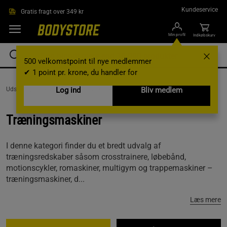
Gå direkte til hovedindholdet
Kundeservice
Gratis fragt over 349 kr
Min profil
Indkøbskurv
500 velkomstpoint til nye medlemmer
✔ 1 point pr. krone, du handler for
Udstyr og tilbehør /
Log ind
Træningsmaskiner
Bliv medlem
Træningsmaskiner
I denne kategori finder du et bredt udvalg af
træningsredskaber såsom crosstrainere, løbebånd,
motionscykler, romaskiner, multigym og trappemaskiner –
træningsmaskiner, d...
Læs mere