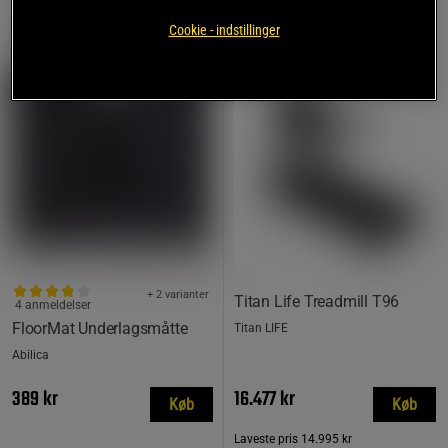
Cookie - indstillinger
PRISFUND
+ 2 varianter
Titan Life Treadmill T96
4 anmeldelser
FloorMat Underlagsmåtte
Titan LIFE
Abilica
389 kr
16.477 kr
Køb
Køb
Laveste pris
14.995 kr