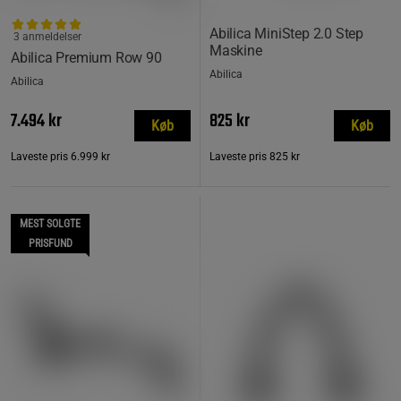
Abilica MiniStep 2.0 Step
3 anmeldelser
Maskine
Abilica Premium Row 90
Abilica
Abilica
7.494 kr
825 kr
Køb
Køb
Laveste pris
6.999 kr
Laveste pris
825 kr
MEST SOLGTE
PRISFUND