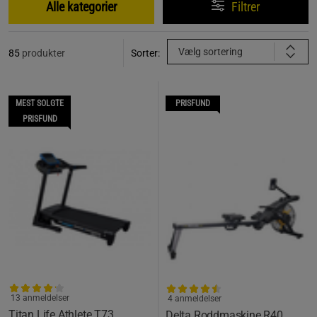
Alle kategorier
Filtrer
Vælg sortering
85
produkter
Sorter:
MEST SOLGTE
PRISFUND
PRISFUND
13 anmeldelser
4 anmeldelser
Titan Life Athlete T73
Delta Roddmaskine R40