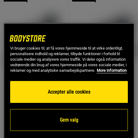
Vi bruger cookies til, at få vores hjemmeside til at virke ordentligt,
personalisere indhold og reklamer, tilbyde funktioner i forhold til
sociale medier og analysere vores traffik. Vi deler også information
vedrørende din brug af vores hjemmeside på vores sociale medier, i
reklamer og med analytiske samarbejdspartnere.
More information
Titan Life Løbebånd T90
1 anmeldelser
PRO - Ac
Abilica Treadmill Mill 400
Accepter alle cookies
Titan LIFE
Abilica
7.299 kr
14.179 kr
Køb
Køb
Gem valg
Laveste pris
7.299 kr
Laveste pris
14.179 kr