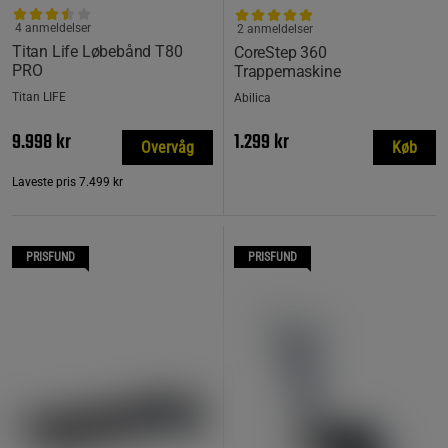
4 anmeldelser
2 anmeldelser
Titan Life Løbebånd T80
CoreStep 360
PRO
Trappemaskine
Titan LIFE
Abilica
9.998 kr
1.299 kr
Overvåg
Køb
Laveste pris
7.499 kr
PRISFUND
PRISFUND