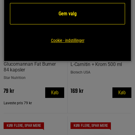
Gem valg
Cookie - indstillinger
10 anmeldelser
12 anmeldelser
Glucomannan Fat Burner
L-Carnitin + Krom 500 ml
84 kapsler
Biotech USA
Star Nutrition
79 kr
169 kr
Køb
Køb
Laveste pris
79 kr
KØB FLERE, SPAR MERE
KØB FLERE, SPAR MERE