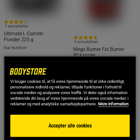
7 anmeldelser
Ultimate L-Carnitin
Powder 225 g
5 anmeldelser
Star Nutrition
Mega Burner Fat Burner
90 kapsler
Biotech USA
263 kr
229 kr
Køb
Køb
Vi bruger cookies til, at få vores hjemmeside til at virke ordentligt,
personalisere indhold og reklamer, tilbyde funktioner i forhold til
Laveste pris
263 kr
sociale medier og analysere vores traffik. Vi deler også information
vedrørende din brug af vores hjemmeside på vores sociale medier, i
reklamer og med analytiske samarbejdspartnere.
More information
PRISFUND
KØB FLERE, SPAR MERE
Accepter alle cookies