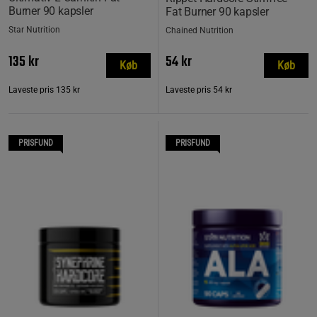
Burner 90 kapsler
Fat Burner 90 kapsler
Star Nutrition
Chained Nutrition
135 kr
54 kr
Køb
Køb
Laveste pris
135 kr
Laveste pris
54 kr
PRISFUND
PRISFUND