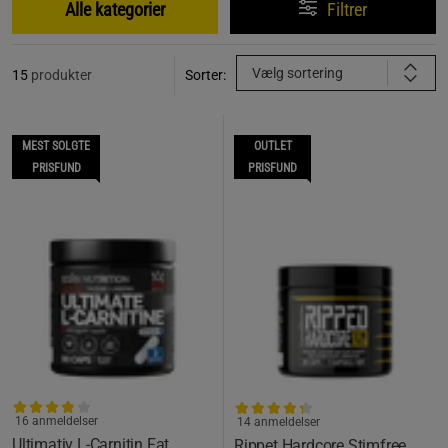
Alle kategorier
Filtrer
Vælg sortering
15
produkter
Sorter:
MEST SOLGTE
OUTLET
PRISFUND
PRISFUND
16 anmeldelser
14 anmeldelser
Ultimativ L-Carnitin Fat
Rippet Hardcore Stimfree