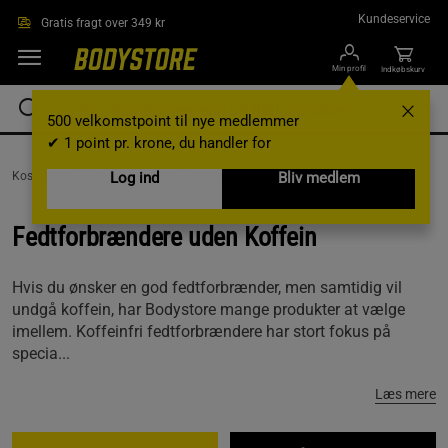
Gå direkte til hovedindholdet
Kundeservice
Gratis fragt over 349 kr
Min profil
Indkøbskurv
500 velkomstpoint til nye medlemmer
✔ 1 point pr. krone, du handler for
Kosttilskud /
Fedtforbrænding /
Log ind
Fedtforbrændere uden Koffein
Bliv medlem
Fedtforbrændere uden Koffein
Hvis du ønsker en god fedtforbrænder, men samtidig vil
undgå koffein, har Bodystore mange produkter at vælge
imellem. Koffeinfri fedtforbrændere har stort fokus på
specia...
Læs mere