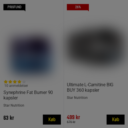
PRISFUND
26%
Ultimate L-Carnitine BIG
10 anmeldelser
BUY 360 kapsler
Synephrine Fat Burner 90
kapsler
Star Nutrition
Star Nutrition
499 kr
63 kr
Køb
Køb
676 kr