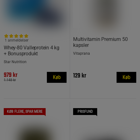
Multivitamin Premium 50
1 anmeldelser
kapsler
Whey-80 Valleprotein 4 kg
+ Bonusprodukt
Vitaprana
Star Nutrition
979 kr
129 kr
Køb
Køb
1.148 kr
KØB FLERE, SPAR MERE
PRISFUND