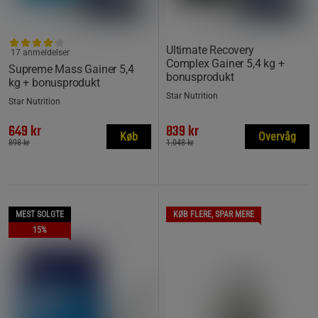
Ultimate Recovery
17 anmeldelser
Complex Gainer 5,4 kg +
Supreme Mass Gainer 5,4
bonusprodukt
kg + bonusprodukt
Star Nutrition
Star Nutrition
649 kr
839 kr
Køb
Overvåg
898 kr
1.048 kr
MEST SOLGTE
KØB FLERE, SPAR MERE
15%