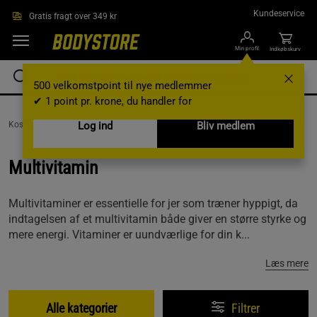
Gå direkte til hovedindholdet
Kundeservice
Gratis fragt over 349 kr
Min profil
Indkøbskurv
500 velkomstpoint til nye medlemmer
✔ 1 point pr. krone, du handler for
Kosttilskud /
Vitaminer og mineraler /
Log ind
Multivitamin
Bliv medlem
Multivitamin
Multivitaminer er essentielle for jer som træner hyppigt, da
indtagelsen af et multivitamin både giver en større styrke og
mere energi. Vitaminer er uundværlige for din k...
Læs mere
Alle kategorier
Filtrer