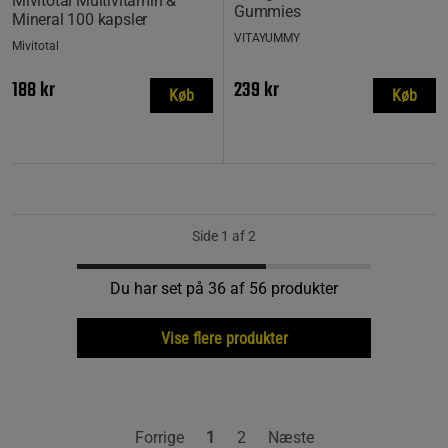
Mivitotal Multivitamin &
Gummies
Mineral 100 kapsler
VITAYUMMY
Mivitotal
188 kr
239 kr
Køb
Køb
Side 1 af 2
Du har set på 36 af 56 produkter
Vise flere produkter
Forrige
1
2
Næste