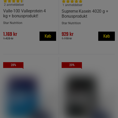
2 anmeldelser
1 anmeldelser
Valle-100 Valleprotein 4
Supreme Kasein 4020 g +
kg + bonusprodukt!
Bonusprodukt
Star Nutrition
Star Nutrition
1.169 kr
929 kr
Køb
Køb
1.428 kr
1.198 kr
28%
20%