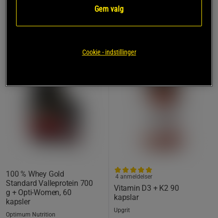
Gem valg
15%
KØB FLERE, SPAR MERE
Cookie - indstillinger
100 % Whey Gold
4 anmeldelser
Standard Valleprotein 700
Vitamin D3 + K2 90
g + Opti-Women, 60
kapslar
kapsler
Upgrit
Optimum Nutrition