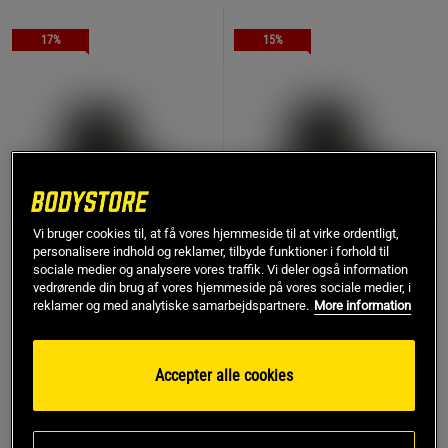
17%
15%
Vi bruger cookies til, at få vores hjemmeside til at virke ordentligt,
personalisere indhold og reklamer, tilbyde funktioner i forhold til
sociale medier og analysere vores traffik. Vi deler også information
vedrørende din brug af vores hjemmeside på vores sociale medier, i
reklamer og med analytiske samarbejdspartnere.
More information
100 % Whey Gold
100 % Whey Gold
Standard Valleprotein 700
Standard Valleprotein 700
g + Opti-Men, 180 tabletter
g + Opti-Men, 90 tabletter
Accepter alle cookies
Optimum Nutrition
Optimum Nutrition
557 kr
440 kr
Køb
Overvåg
668 kr
518 kr