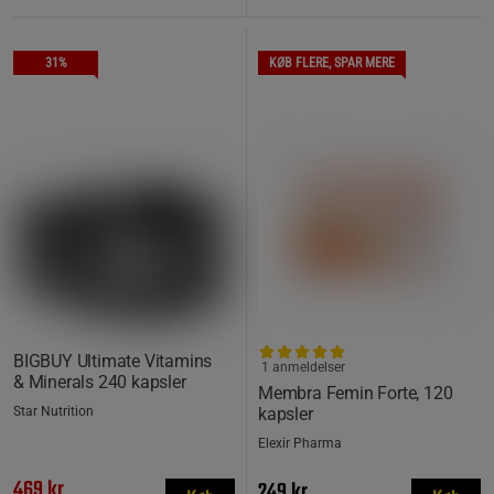
31%
KØB FLERE, SPAR MERE
BIGBUY Ultimate Vitamins
1 anmeldelser
& Minerals 240 kapsler
Membra Femin Forte, 120
Star Nutrition
kapsler
Elexir Pharma
469 kr
249 kr