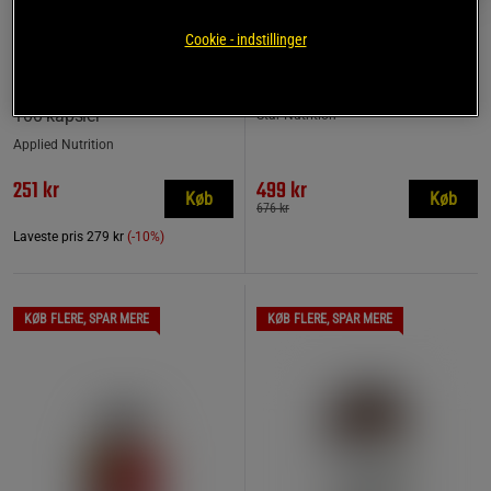
Cookie - indstillinger
Ultimate L-Carnitine BIG
2 anmeldelser
BUY 360 kapsler
CLA + L-carnitin + Grøn te
100 kapsler
Star Nutrition
Applied Nutrition
251 kr
499 kr
Køb
Køb
676 kr
Laveste pris
279 kr
(-10%)
KØB FLERE, SPAR MERE
KØB FLERE, SPAR MERE