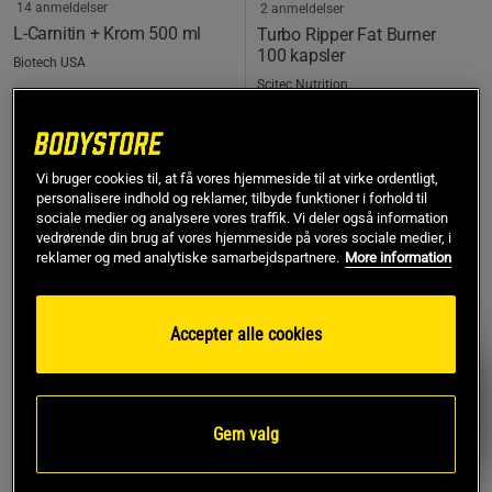
14 anmeldelser
2 anmeldelser
L-Carnitin + Krom 500 ml
Turbo Ripper Fat Burner
100 kapsler
Biotech USA
Scitec Nutrition
169 kr
249 kr
Køb
Køb
Vi bruger cookies til, at få vores hjemmeside til at virke ordentligt,
personalisere indhold og reklamer, tilbyde funktioner i forhold til
sociale medier og analysere vores traffik. Vi deler også information
vedrørende din brug af vores hjemmeside på vores sociale medier, i
reklamer og med analytiske samarbejdspartnere.
More information
10%
26%
Accepter alle cookies
Gem valg