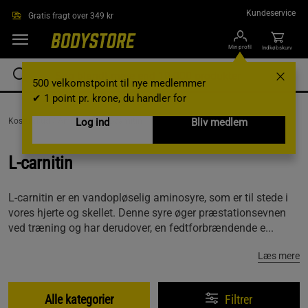
Gå direkte til hovedindholdet
Kundeservice
Gratis fragt over 349 kr
Min profil
Indkøbskurv
500 velkomstpoint til nye medlemmer
✔ 1 point pr. krone, du handler for
Kosttilskud /
Aminosyrer /
Log ind
L-carnitin
Bliv medlem
L-carnitin
L-carnitin er en vandopløselig aminosyre, som er til stede i
vores hjerte og skellet. Denne syre øger præstationsevnen
ved træning og har derudover, en fedtforbrændende e...
Læs mere
Alle kategorier
Filtrer