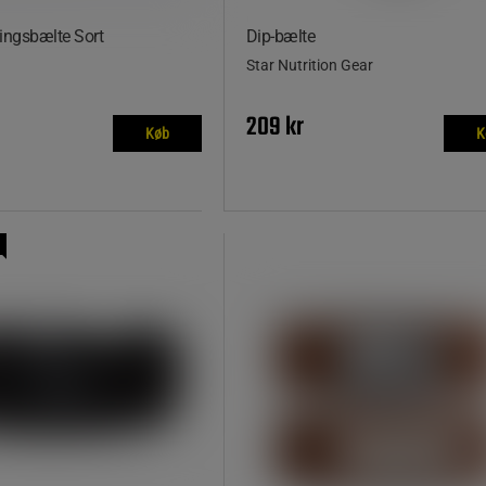
ngsbælte Sort
Dip‑bælte
Star Nutrition Gear
209 kr
Køb
K