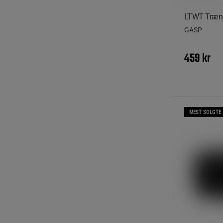
LTWT Træni
GASP
459 kr
MEST SOLGTE