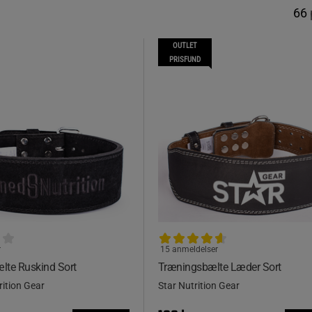
66
OUTLET
PRISFUND
r
15 anmeldelser
lte Ruskind Sort
Træningsbælte Læder Sort
ition Gear
Star Nutrition Gear