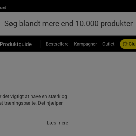
sret
Produktguide
Bestsellere
Kampagner
Outlet
💥 Clu
 det vigtigt at have en stærk og
 et træningsbælte. Det hjælper
Læs mere