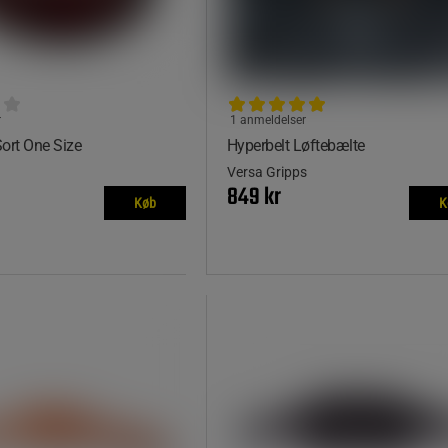
r
1 anmeldelser
ort One Size
Hyperbelt Løftebælte
Versa Gripps
849 kr
Køb
K