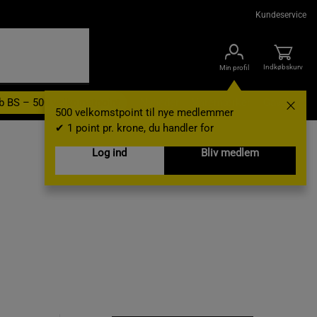
Kundeservice
Indkøbskurv
Min profil
b BS – 500 velkomstpoint
Nyheder
Varemærker
Gavekort
500 velkomstpoint til nye medlemmer
✔ 1 point pr. krone, du handler for
Log ind
Bliv medlem