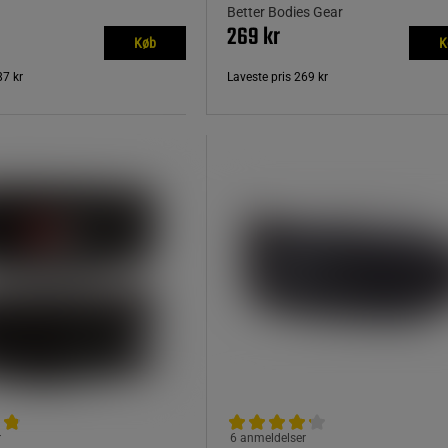
Better Bodies Gear
269 kr
Køb
K
87 kr
Laveste pris
269 kr
r
6 anmeldelser