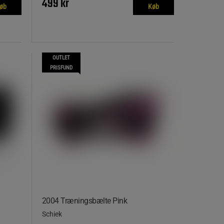
499 kr
øb
Køb
OUTLET
PRISFUND
2004 Træningsbælte Pink
Schiek