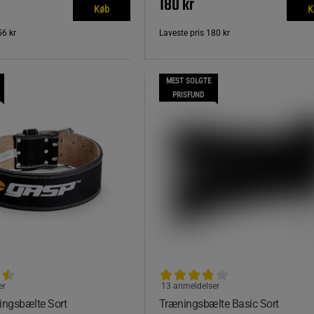
180 kr
Køb
K
56 kr
Laveste pris
180 kr
MEST SOLGTE
PRISFUND
er
13 anmeldelser
ngsbælte Sort
Træningsbælte Basic Sort