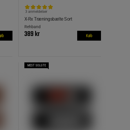
3 anmeldelser
X-Rx Træningsbælte Sort
Rehband
389 kr
øb
Køb
MEST SOLGTE