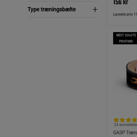
156 kr
Type træningsbælte
Type træningsbælte
Laveste pris
1
MEST SOLGTE
PRISFUND
24 anmeldels
GASP Træni