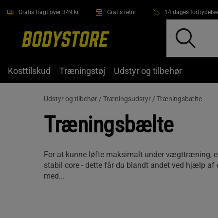
Gå direkte til hovedindholdet
Gratis fragt over 349 kr
Gratis retur
14 dages fortrydelse
Kosttilskud
Træningstøj
Udstyr og tilbehør
Udstyr og tilbehør /
Træningsudstyr /
Træningsbælte
Træningsbælte
For at kunne løfte maksimalt under vægttræning, er
stabil core - dette får du blandt andet ved hjælp af
med...