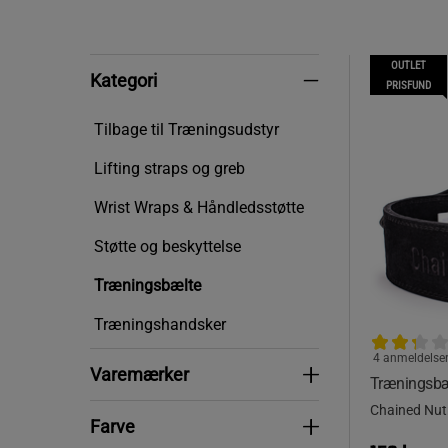
OUTLET
Kategori
Kategori
PRISFUND
Tilbage til Træningsudstyr
Lifting straps og greb
Wrist Wraps & Håndledsstøtte
Støtte og beskyttelse
Træningsbælte
Træningshandsker
4 anmeldelse
Varemærker
Varemærker
Træningsbæ
Chained Nutr
Farve
Farve