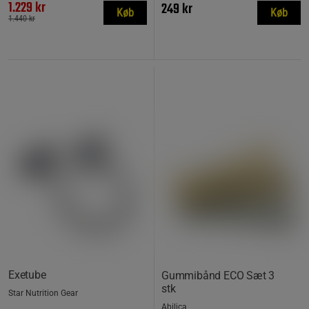
1.229 kr
249 kr
Køb
Køb
1.440 kr
Exetube
Gummibånd ECO Sæt 3
stk
Star Nutrition Gear
Abilica