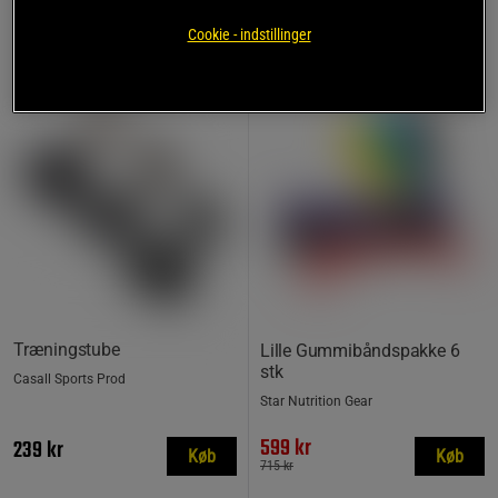
Cookie - indstillinger
16%
Træningstube
Lille Gummibåndspakke 6
stk
Casall Sports Prod
Star Nutrition Gear
599 kr
239 kr
Køb
Køb
715 kr