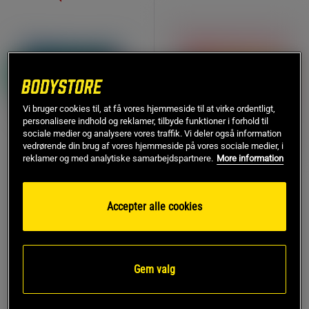
Vi bruger cookies til, at få vores hjemmeside til at virke ordentligt,
personalisere indhold og reklamer, tilbyde funktioner i forhold til
sociale medier og analysere vores traffik. Vi deler også information
vedrørende din brug af vores hjemmeside på vores sociale medier, i
reklamer og med analytiske samarbejdspartnere.
More information
5 x Star Gear Fitness
3 anmeldelser
Band
Booty Builder Minibands
Accepter alle cookies
Star Nutrition Gear
Rosa 4-Pack
Booty builder
969 kr
299 kr
Køb
Køb
Gem valg
1.145 kr