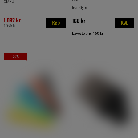
OMPU
Iron Gym
1.092 kr
160 kr
Køb
Køb
1.365 kr
Laveste pris
160 kr
26%