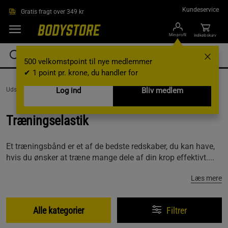
Gå direkte til hovedindholdet
Kundeservice
Gratis fragt over 349 kr
Min profil
Indkøbskurv
500 velkomstpoint til nye medlemmer
✔ 1 point pr. krone, du handler for
Udstyr og tilbehør /
Log ind
Træningselastik
Bliv medlem
Træningselastik
Et træningsbånd er et af de bedste redskaber, du kan have,
hvis du ønsker at træne mange dele af din krop effektivt....
Læs mere
Alle kategorier
Filtrer