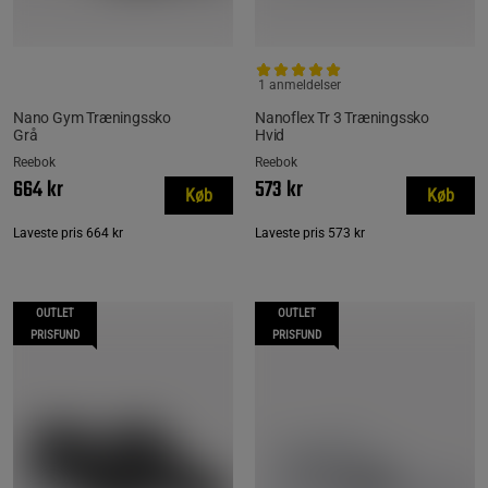
1 anmeldelser
Nano Gym Træningssko
Nanoflex Tr 3 Træningssko
Grå
Hvid
Reebok
Reebok
664 kr
573 kr
Køb
Køb
Laveste pris
664 kr
Laveste pris
573 kr
OUTLET
OUTLET
PRISFUND
PRISFUND