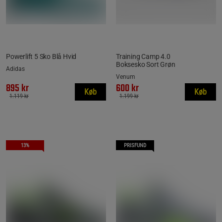
Powerlift 5 Sko Blå Hvid
Training Camp 4.0
Boksesko Sort Grøn
Adidas
Venum
895 kr
600 kr
Køb
Køb
1.119 kr
1.199 kr
13%
PRISFUND