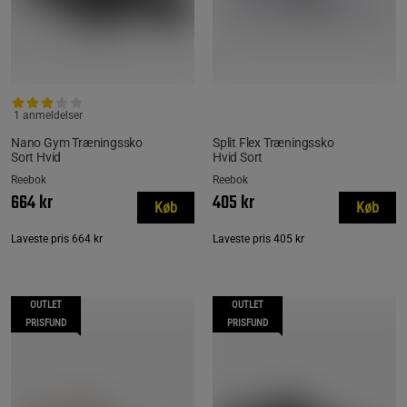
1 anmeldelser
Nano Gym Træningssko
Split Flex Træningssko
Sort Hvid
Hvid Sort
Reebok
Reebok
664 kr
405 kr
Køb
Køb
Laveste pris
664 kr
Laveste pris
405 kr
OUTLET
OUTLET
PRISFUND
PRISFUND