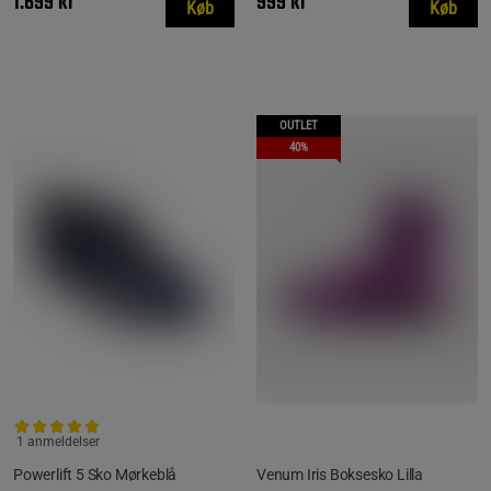
1.699 kr
999 kr
Køb
Køb
OUTLET
40%
1 anmeldelser
Powerlift 5 Sko Mørkeblå
Venum Iris Boksesko Lilla