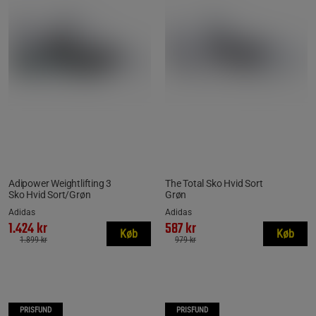
Adipower Weightlifting 3
The Total Sko Hvid Sort
Sko Hvid Sort/Grøn
Grøn
Adidas
Adidas
1.424 kr
587 kr
Køb
Køb
1.899 kr
979 kr
PRISFUND
PRISFUND