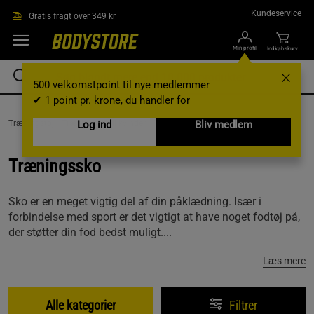
Gå direkte til hovedindholdet
Kundeservice
Gratis fragt over 349 kr
Min profil
Indkøbskurv
500 velkomstpoint til nye medlemmer
✔ 1 point pr. krone, du handler for
Træningstøj /
Træningstøj til kvinder /
Log ind
Træningssko
Bliv medlem
Træningssko
Sko er en meget vigtig del af din påklædning. Især i
forbindelse med sport er det vigtigt at have noget fodtøj på,
der støtter din fod bedst muligt....
Læs mere
Alle kategorier
Filtrer