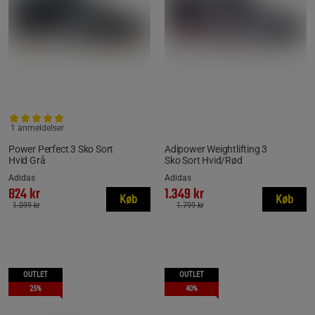
1 anmeldelser
Power Perfect 3 Sko Sort
Adipower Weightlifting 3
Hvid Grå
Sko Sort Hvid/Rød
Adidas
Adidas
824 kr
1.349 kr
Køb
Køb
1.099 kr
1.799 kr
OUTLET
OUTLET
25%
40%