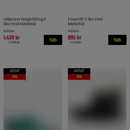
Adipower Weightlifting 3
Powerlift 5 Sko Hvid
Sko Hvid Mørkeblå
Mørkeblå
Adidas
Adidas
1.439 kr
895 kr
Køb
Køb
1.799 kr
1.119 kr
OUTLET
OUTLET
20%
50%