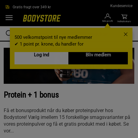
Gå direkte til hovedindholdet
Kundeservice
Gratis fragt over 349 kr
Min profil
Indkøbskurv
500 velkomstpoint til nye medlemmer
✔ 1 point pr. krone, du handler for
Log ind
Bliv medlem
Protein + 1 bonus
Få et bonusprodukt når du køber proteinpulver hos
Bodystore! Vælg imellem 15 forskellige smagsvarianter på
vores proteinpulver og få et gratis produkt med i købet. Se
vor...