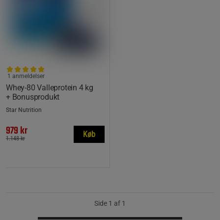
1 anmeldelser
Whey-80 Valleprotein 4 kg
+ Bonusprodukt
Star Nutrition
979 kr
Køb
1.148 kr
Side 1 af 1