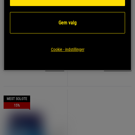
Gem valg
Ultimate Recovery
17 anmeldelser
Complex Gainer 5,4 kg +
Supreme Mass Gainer 5,4
bonusprodukt
kg + bonusprodukt
Star Nutrition
Cookie - indstillinger
Star Nutrition
649 kr
839 kr
Køb
Overvåg
898 kr
1.048 kr
MEST SOLGTE
15%