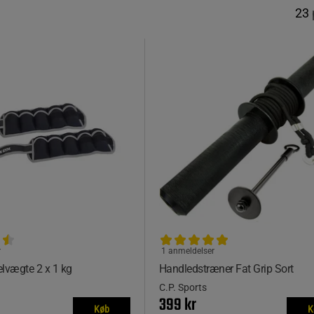
23
r
1 anmeldelser
elvægte 2 x 1 kg
Handledstræner Fat Grip Sort
C.P. Sports
399 kr
Køb
K