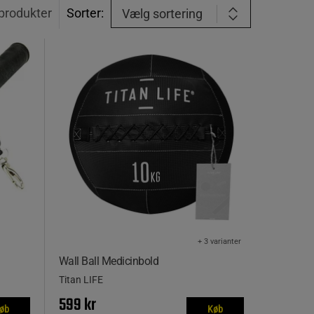
produkter
Sorter:
Vælg sortering
+ 3 varianter
Wall Ball Medicinbold
Titan LIFE
599 kr
øb
Køb