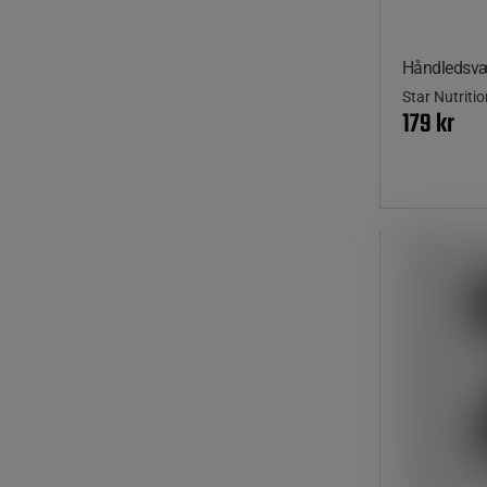
Håndledsvæ
Star Nutriti
179 kr