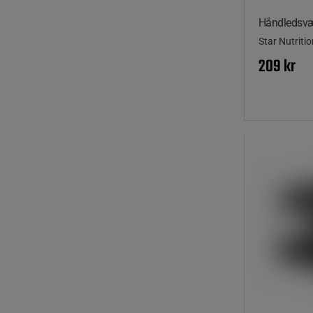
Håndledsvæ
Star Nutriti
209 kr