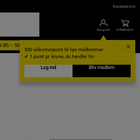
Kundeservice
Indkøbskurv
Min profil
b BS – 500 velkomstpoint
Nyheder
Varemærker
Gavekort
500 velkomstpoint til nye medlemmer
✔ 1 point pr. krone, du handler for
Log ind
Bliv medlem