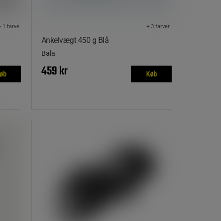
+ 1 farve
+ 3 farver
Ankelvægt 450 g Blå
Bala
459 kr
øb
Køb