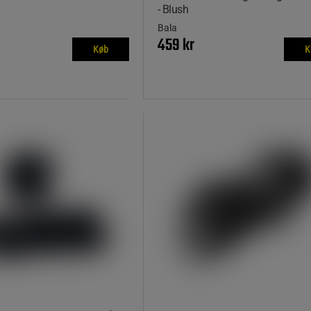
- Blush
Bala
459 kr
Køb
K