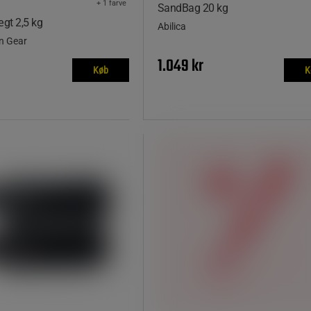
+ 1 farve
SandBag 20 kg
gt 2,5 kg
Abilica
on Gear
1.049 kr
Køb
K