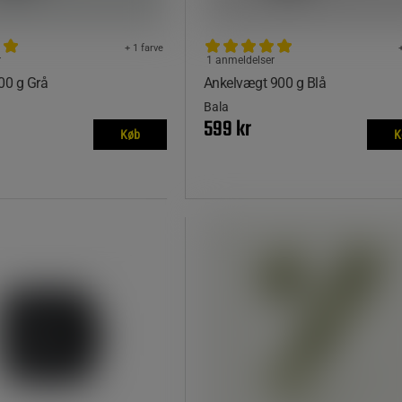
+ 1 farve
r
1 anmeldelser
00 g Grå
Ankelvægt 900 g Blå
Bala
599 kr
Køb
K