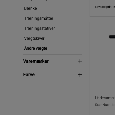
Laveste pris
1
Bænke
Træningsmåtter
Træningsstativer
Vægtskiver
Andre vægte
Varemærker
Varemærker
Farve
Farve
Underarmst
Star Nutriti