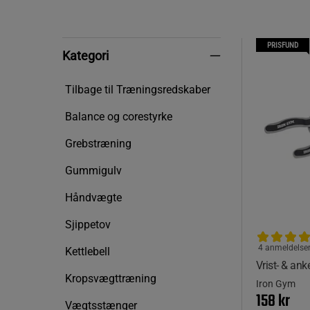
PRISFUND
Kategori
Kategori
Tilbage til Træningsredskaber
Balance og corestyrke
Grebstræning
Gummigulv
Håndvægte
Sjippetov
4 anmeldelse
Kettlebell
Vrist- & ank
Kropsvægttræning
Iron Gym
158 kr
Vægtsstænger