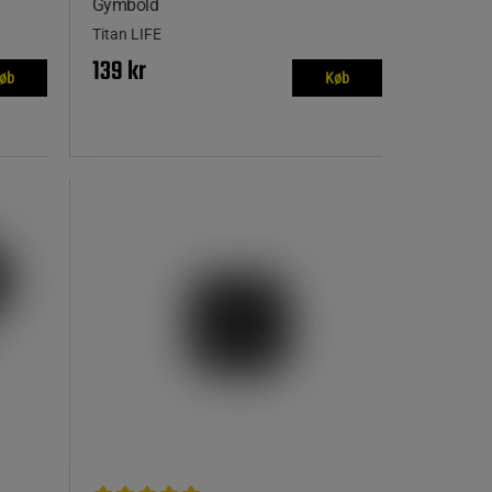
Gymbold
Titan LIFE
139 kr
øb
Køb