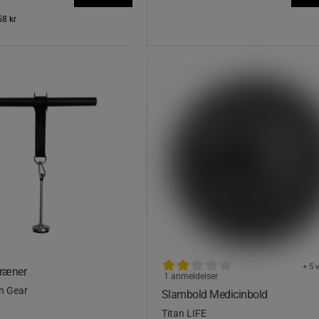
58 kr
+ 5 
ræner
1 anmeldelser
on Gear
Slambold Medicinbold
Titan LIFE