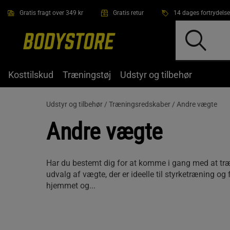
Gå direkte til hovedindholdet
Gratis fragt over 349 kr
Gratis retur
14 dages fortrydelse
Kosttilskud
Træningstøj
Udstyr og tilbehør
Udstyr og tilbehør /
Træningsredskaber /
Andre vægte
Andre vægte
Har du bestemt dig for at komme i gang med at træ
udvalg af vægte, der er ideelle til styrketræning og
hjemmet og...