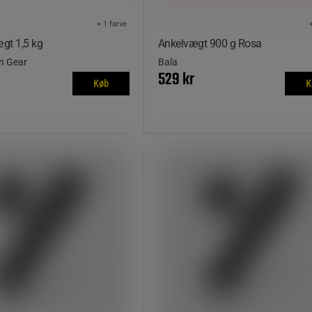
+ 1 farve
gt 1,5 kg
Ankelvægt 900 g Rosa
on Gear
Bala
529 kr
Køb
K