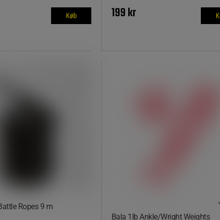
199 kr
Køb
K
Battle Ropes 9 m
Bala 1lb Ankle/Wright Weights