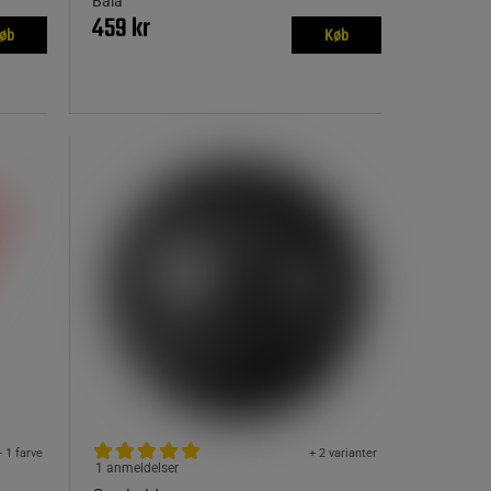
Bala
459 kr
øb
Køb
+ 1 farve
+ 2 varianter
1 anmeldelser