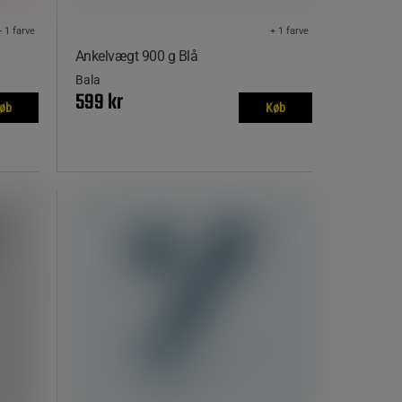
+ 1 farve
+ 1 farve
Ankelvægt 900 g Blå
Bala
599 kr
øb
Køb