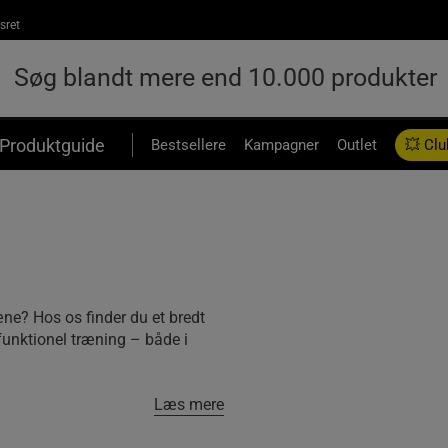
sret
Produktguide
Bestsellere
Kampagner
Outlet
💥 Clu
ne? Hos os finder du et bredt
 funktionel træning – både i
Læs mere