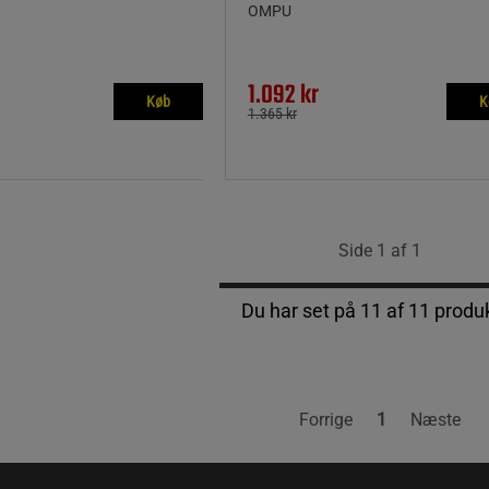
OMPU
1.092 kr
Køb
K
1.365 kr
Side 1 af 1
Du har set på 11 af 11 produ
Forrige
1
Næste