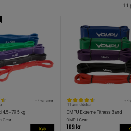
11
+ 4 varianter
+ 4 
er
11 anmeldelser
4,5 - 79,5 kg
OMPU Extreme Fitness Band
on Gear
OMPU Gear
169 kr
Køb
K