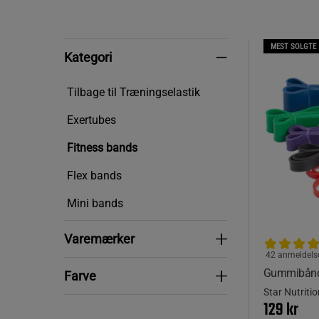
MEST SOLGTE
Kategori
Kategori
Tilbage til Træningselastik
Exertubes
Fitness bands
Flex bands
Mini bands
Varemærker
Varemærker
42 anmeldels
Gummibånd 
Farve
Farve
Star Nutriti
129 kr