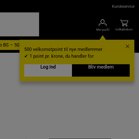
Kundeservice
Indkøbskurv
Min profil
b BS – 500 velkomstpoint
Nyheder
Varemærker
Gavekort
500 velkomstpoint til nye medlemmer
✔ 1 point pr. krone, du handler for
Log ind
Bliv medlem