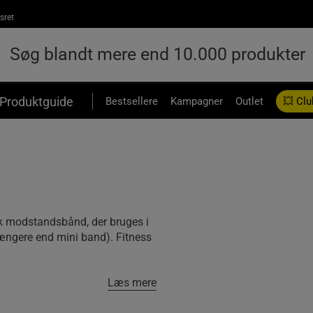
sret
Produktguide
Bestsellere
Kampagner
Outlet
💥 Clu
sk modstandsbånd, der bruges i
længere end mini band). Fitness
Læs mere