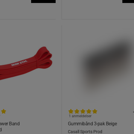
r
1 anmeldelser
ower Band
Gummibånd 3-pak Beige
d
Casall Sports Prod