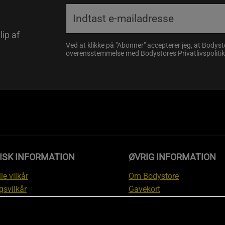
lip af
Ved at klikke på "Abonner" accepterer jeg, at Body
overensstemmelse med Bodystores
Privatlivspolitik
ISK INFORMATION
ØVRIG INFORMATION
le vilkår
Om Bodystore
gsvilkår
Gavekort
skyttelsesinformation
Affiliate
svilkår kundeklub
Personlig træner