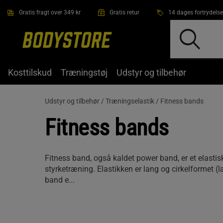
Gå direkte til hovedindholdet
Gratis fragt over 349 kr
Gratis retur
14 dages fortrydelse
Kosttilskud
Træningstøj
Udstyr og tilbehør
Udstyr og tilbehør /
Træningselastik /
Fitness bands
Fitness bands
Fitness band, også kaldet power band, er et elasti
styrketræning. Elastikken er lang og cirkelformet (
band e...