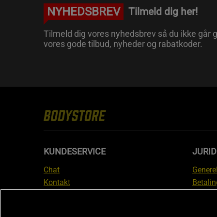
NYHEDSBREV
Tilmeld dig her!
Tilmeld dig vores nyhedsbrev så du ikke går g
vores gode tilbud, nyheder og rabatkoder.
KUNDESERVICE
JURID
Chat
Generel
Kontakt
Betalin
Tjek din bestilling
Databe
Fortryd køb
Medlem