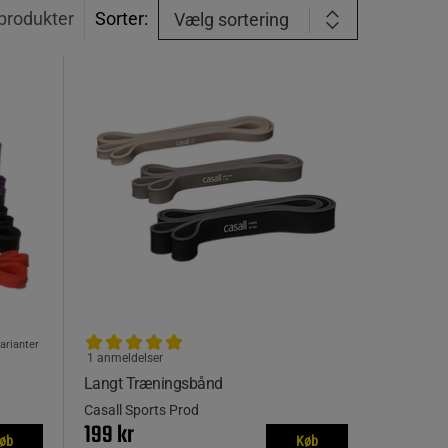
produkter
Sorter:
Vælg sortering
varianter
1 anmeldelser
Langt Træningsbånd
Casall Sports Prod
199 kr
øb
Køb