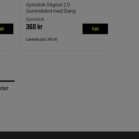
Gymstick Original 2.0
Gummibånd med Stang
Gymstick
360 kr
øb
Køb
Laveste pris
360 kr
kter