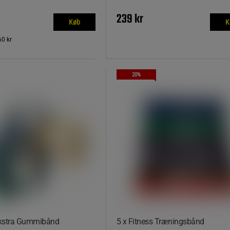
239 kr
Køb
K
60 kr
20%
kstra Gummibånd
5 x Fitness Træningsbånd