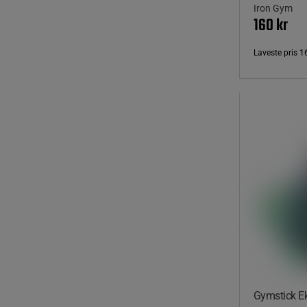
Iron Gym
160 kr
Laveste pris
1
Gymstick E