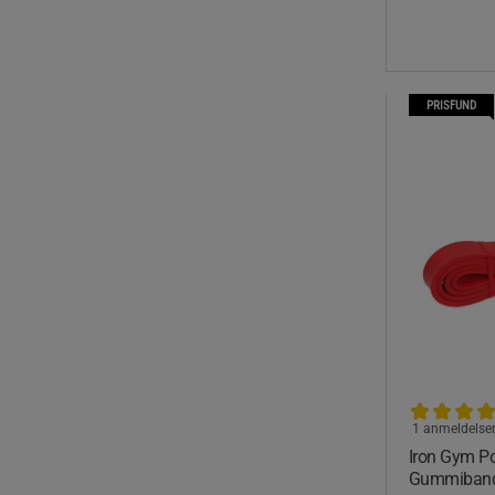
PRISFUND
1 anmeldelse
Iron Gym P
Gummiban