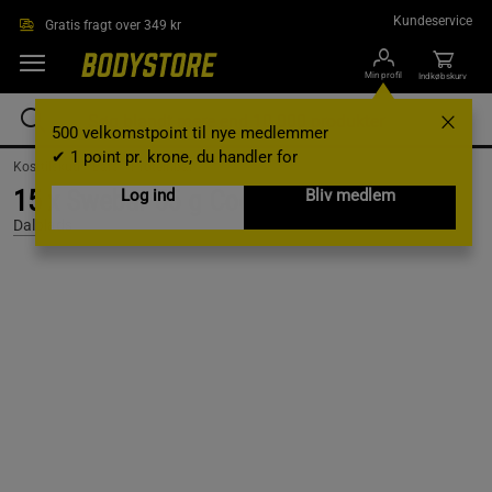
Gå direkte til hovedindholdet
Kundeservice
Gratis fragt over 349 kr
Min profil
Indkøbskurv
500 velkomstpoint til nye medlemmer
✔ 1 point pr. krone, du handler for
Kosttilskud /
Bars /
Proteinbar
15 x Swebar 55 g Cocos
Log ind
Bliv medlem
Dalblads