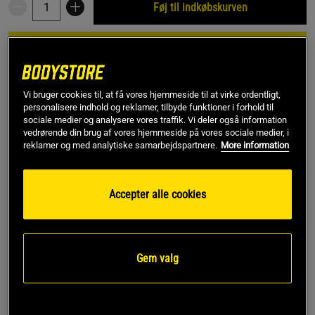
Føj til indkøbskurven
Rabatkode!
Få 150 kr i rabat med koden SPAR150
ved køb over 799 kr.
.
Log ind eller bliv medlem
Vi bruger cookies til, at få vores hjemmeside til at virke ordentligt,
*Gælder ikke drikkevarer eller gavekort. Gælder til og med den 5/8
personalisere indhold og reklamer, tilbyde funktioner i forhold til
sociale medier og analysere vores traffik. Vi deler også information
vedrørende din brug af vores hjemmeside på vores sociale medier, i
reklamer og med analytiske samarbejdspartnere.
More information
Gratis fragt over 349 kr
Gratis retur
14 dages fortrydelsesret
Accepter alle cookies
SKU #FP7350R | EAN
17350028547149
Den første svenske proteinbar på markedet. SweBar fra
Dalblads fungerer som en komplet måltidserstatning og fås i
flere forskellige smagsvarianter.
Gem valg
Læs mere