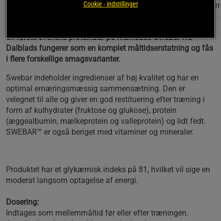
Cookie - indstillinger
Information
Anmeldelser
(12)
Næringsværdi og ingredienser
en første svenske proteinbar på markedet. SweBar fra
Dalblads fungerer som en komplet måltidserstatning og fås
i flere forskellige smagsvarianter.
Swebar indeholder ingredienser af høj kvalitet og har en
optimal ernæringsmæssig sammensætning. Den er
velegnet til alle og giver en god restituering efter træning i
form af kulhydrater (fruktose og glukose), protein
(æggealbumin, mælkeprotein og valleprotein) og lidt fedt.
SWEBAR™ er også beriget med vitaminer og mineraler.
Produktet har et glykæmisk indeks på 81, hvilket vil sige en
moderat langsom optagelse af energi.
Dosering:
Indtages som mellemmåltid før eller efter træningen.