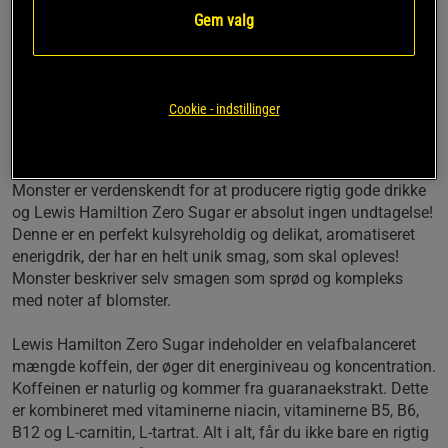
koffein. Den passer perfekt til inden træning eller når du
Gem valg
ønsker at tanke lidt ekstra energi op i løbet af dagen.
Delikat, kulsyreholdig drik
Med 150mg. Koffein fra guarana
Udvalgte vitaminer
Cookie - indstillinger
Med L-carnitin
50cl. Pr. dåse
Monster er verdenskendt for at producere rigtig gode drikke
og Lewis Hamiltion Zero Sugar er absolut ingen undtagelse!
Denne er en perfekt kulsyreholdig og delikat, aromatiseret
enerigdrik, der har en helt unik smag, som skal opleves!
Monster beskriver selv smagen som sprød og kompleks
med noter af blomster.
Lewis Hamilton Zero Sugar indeholder en velafbalanceret
mængde koffein, der øger dit energiniveau og koncentration.
Koffeinen er naturlig og kommer fra guaranaekstrakt. Dette
er kombineret med vitaminerne niacin, vitaminerne B5, B6,
B12 og L-carnitin, L-tartrat. Alt i alt, får du ikke bare en rigtig