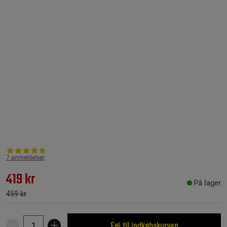
7 anmeldelser
419 kr
På lager
459 kr
Føj til indkøbskurven