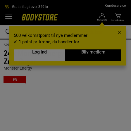
Gå direkte til hovedindholdet
Kundeservice
Gratis fragt over 349 kr
Min profil
Indkøbskurv
500 velkomstpoint til nye medlemmer
✔ 1 point pr. krone, du handler for
Kosttilskud /
Drikkevarer /
Energidrik
24 x Monster Energy 50 cl Full Throttle
Log ind
Bliv medlem
Zero Sugar
Monster Energy
9%