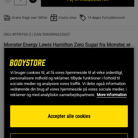
Gratis fragt over 349 kr
Gratis retur
14 dages fortrydelsesret
SKU #FP8765-5
| EAN
5060896625607
Monster Energy Lewis Hamilton Zero Sugar fra Monster, er
en rigtig god, kulsyreholdig energidrik med koffein fra
guarana og udvalgte vitaminer. Perfekt, når du har brug for
lidt ekstra energi i løbet af dagen eller inden træning.
Vi bruger cookies til, at få vores hjemmeside til at virke ordentligt,
Læs mere
personalisere indhold og reklamer, tilbyde funktioner i forhold til
sociale medier og analysere vores traffik. Vi deler også information
vedrørende din brug af vores hjemmeside på vores sociale medier, i
reklamer og med analytiske samarbejdspartnere.
More information
Information
Anmeldelser
(7)
Næringsværdi og ingredienser
Accepter alle cookies
Monster har udviklet en helt unik og rigtig god smag med
Lewis Hamilton Zero Sugar. En energidrik, som er energifri
og som har et naturligt indhold af vitaminer sammen med