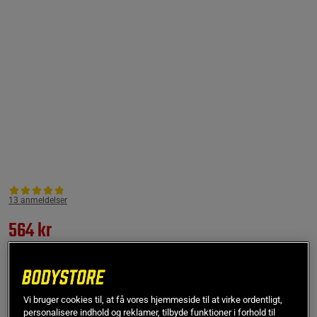
13 anmeldelser
564 kr
867 kr
1x Amino Energy PWO 270 g, Fruit Fusion
Vi bruger cookies til, at få vores hjemmeside til at virke ordentligt,
personalisere indhold og reklamer, tilbyde funktioner i forhold til