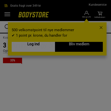
Gå direkte til hovedindholdet
Kundeservice
Gratis fragt over 349 kr
Min profil
Indkøbskurv
500 velkomstpoint til nye medlemmer
✔ 1 point pr. krone, du handler for
Kosttilskud /
Aminosyrer /
BCAA
3 x Amino Energy BCAA Pulver 270g
Log ind
Bliv medlem
Optimum Nutrition
35%