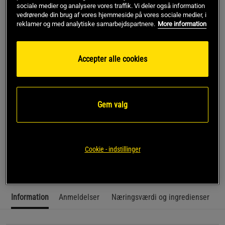
sociale medier og analysere vores traffik. Vi deler også information
1x Amino Energy PWO 270 g, Fruit Fusion
vedrørende din brug af vores hjemmeside på vores sociale medier, i
reklamer og med analytiske samarbejdspartnere.
More information
1x Amino Energy PWO 270 g, Fruit Fusion
Accepter alle cookies
Føj til indkøbskurven
Gem valg
Gratis fragt over 349 kr
Gratis retur
14 dages fortrydelsesret
SKU #SETONAMINO
3 FOR 2! 3 x Amino Energi - Muskelopbyggende og
Cookie - indstillinger
energigivende aminosyrer fra Optimum Nutrition.
Information
Anmeldelser
Næringsværdi og ingredienser