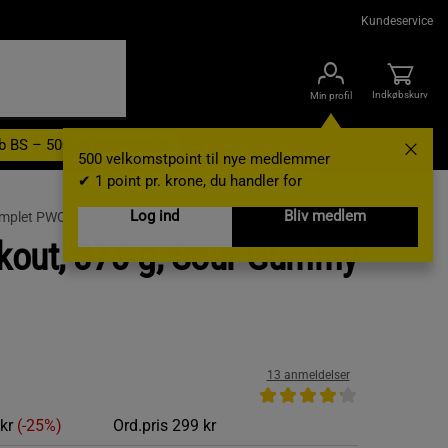
Kundeservice
Indkøbskurv
Min profil
b BS – 500 velkomstpoint
Nyheder
Varemærker
Gavekort
500 velkomstpoint til nye medlemmer
✔ 1 point pr. krone, du handler for
Log ind
Bliv medlem
mplet PWO
kout, 375 g, Sour Gummy
13 anmeldelser
 kr
(-25%)
Ord.pris
299 kr