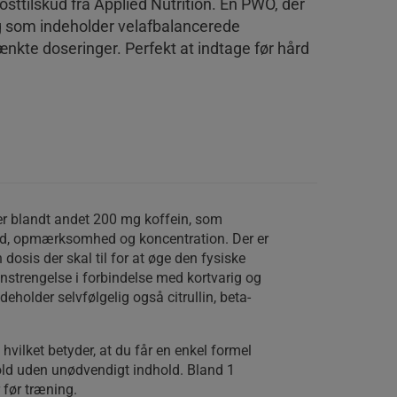
sttilskud fra Applied Nutrition. En PWO, der
 og som indeholder velafbalancerede
nkte doseringer. Perfekt at indtage før hård
r blandt andet 200 mg koffein, som
hed, opmærksomhed og koncentration. Der er
 dosis der skal til for at øge den fysiske
strengelse i forbindelse med kortvarig og
eholder selvfølgelig også citrullin, beta-
 hvilket betyder, at du får en enkel formel
old uden unødvendigt indhold. Bland 1
 før træning.