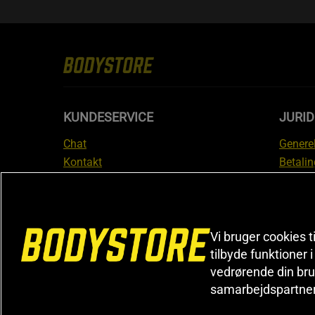
KUNDESERVICE
JURID
Chat
Generel
Kontakt
Betalin
Tjek din bestilling
Databe
Fortryd køb
Medlem
Reklamer
Leveri
FAQ
Prisgar
Vi bruger cookies t
tilbyde funktioner 
Informa
vedrørende din bru
reklam
samarbejdspartne
Cookiei