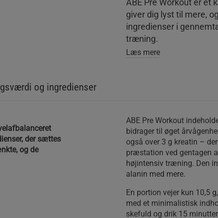
ABE Pre Workout er et ko
giver dig lyst til mere,
ingredienser i gennemtæ
træning.
Læs mere
gsværdi og ingredienser
ABE Pre Workout indeholde
elafbalanceret
bidrager til øget årvågen
ienser, der sættes
også over 3 g kreatin – den
ænkte, og de
præstation ved gentagen an
højintensiv træning. Den ind
alanin med mere.
En portion vejer kun 10,5 g,
med et minimalistisk indh
skefuld og drik 15 minutter