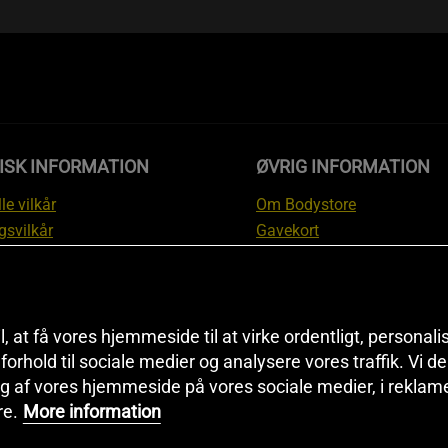
ISK INFORMATION
ØVRIG INFORMATION
le vilkår
Om Bodystore
gsvilkår
Gavekort
skyttelsesinformation
Affiliate
svilkår kundeklub
Personlig træner
ngsinformation
Rabatkoder
anti
Sitemap
il, at få vores hjemmeside til at virke ordentligt, personal
i forhold til sociale medier og analysere vores traffik. Vi 
tion om fortrydelsesret og
Black Friday
g af vores hjemmeside på vores sociale medier, i reklam
ationer
Artikler & Øvelser
re.
More information
ndstillinger