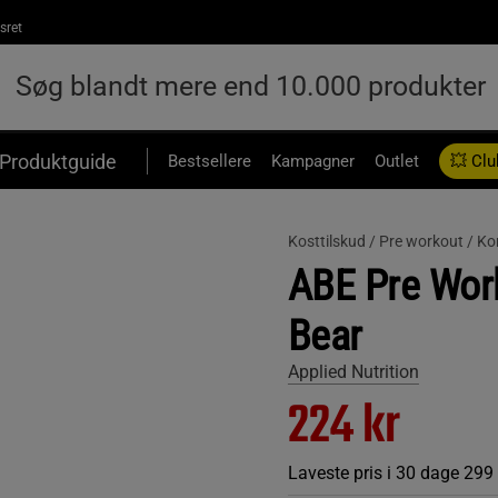
sret
Produktguide
Bestsellere
Kampagner
Outlet
💥 Clu
Kosttilskud /
Pre workout /
Ko
ABE Pre Wor
Bear
Applied Nutrition
224 kr
Laveste pris i 30 dage
299