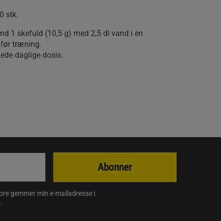
0 stk.
nd 1 skefuld (10,5 g) med 2,5 dl vand i en
 før træning.
lede daglige dosis.
Abonner
store gemmer min e-mailadresse i
.