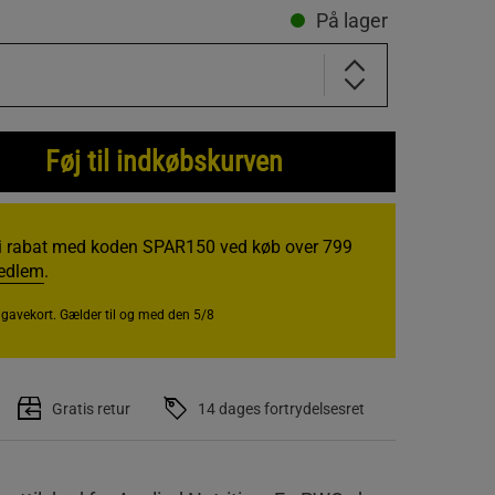
På lager
Føj til indkøbskurven
i rabat med koden SPAR150 ved køb over 799
medlem
.
r gavekort. Gælder til og med den 5/8
Gratis retur
14 dages fortrydelsesret