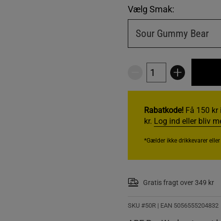
Vælg Smak:
Sour Gummy Bear
Rabatkode!
Få 150 kr 
kr.
Log ind eller bliv 
*Gælder ikke drikkevarer elle
Gratis fragt over 349 kr
SKU #50R | EAN
5056555204832