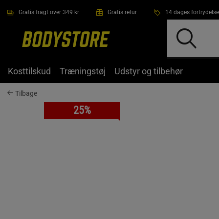
Gå direkte til hovedindholdet
Gratis fragt over 349 kr
Gratis retur
14 dages fortrydelse
Kosttilskud
Træningstøj
Udstyr og tilbehør
Tilbage
25%