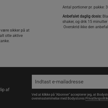
Antal portioner pr. pakke: 3
Anbefalet daglig dosis:
Bla
shaker, og drik 15 minutter
​ Overskrid ikke den anbefa
være sikker på at
lt otte aktive
tanke.
lip af
Ved at klikke på "Abonner" accepterer jeg, at Body
overensstemmelse med Bodystores
Privatlivspolitik