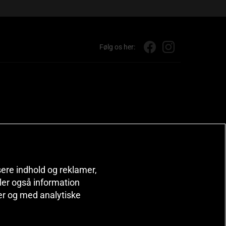
Følg os her:
isere indhold og reklamer,
deler også information
er og med analytiske