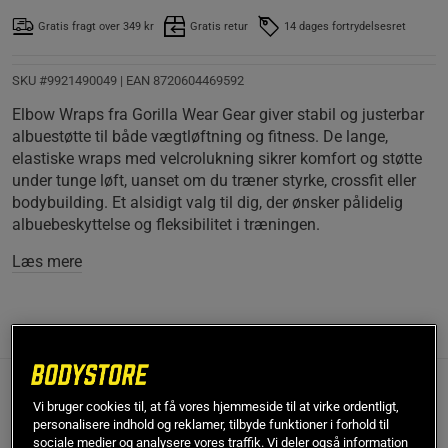
Gratis fragt over 349 kr
Gratis retur
14 dages fortrydelsesret
SKU #9921490049
| EAN
8720604469592
Elbow Wraps fra Gorilla Wear Gear giver stabil og justerbar
albuestøtte til både vægtløftning og fitness. De lange,
elastiske wraps med velcrolukning sikrer komfort og støtte
under tunge løft, uanset om du træner styrke, crossfit eller
bodybuilding. Et alsidigt valg til dig, der ønsker pålidelig
albuebeskyttelse og fleksibilitet i træningen.
Læs mere
Information
Anmeldelser
(2)
Beskrivelse
Vi bruger cookies til, at få vores hjemmeside til at virke ordentligt,
personalisere indhold og reklamer, tilbyde funktioner i forhold til
sociale medier og analysere vores traffik. Vi deler også information
Elbow Wraps fra Gorilla Wear Gear er et sæt lange