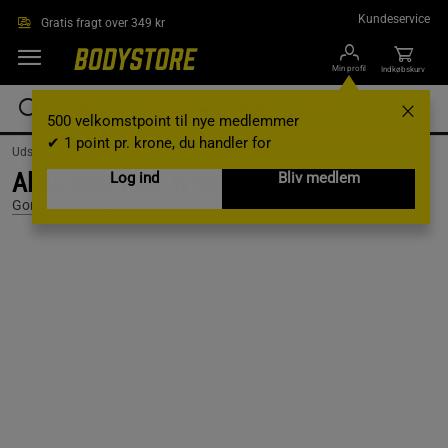
Gå direkte til hovedindholdet
Kundeservice
Gratis fragt over 349 kr
Min profil
Indkøbskurv
500 velkomstpoint til nye medlemmer
✔ 1 point pr. krone, du handler for
Udstyr og tilbehør /
Træningsudstyr /
Støtte og beskyttelse
Albuebeskytter Wraps Sort 1,5 m
Log ind
Bliv medlem
Gorilla Wear Gear