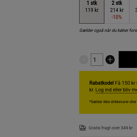
1
stk
2
stk
119 kr
214 kr
-10%
Gælder også når du køber fors
Rabatkode!
Få 150 kr 
kr.
Log ind eller bliv 
*Gælder ikke drikkevarer elle
Gratis fragt over 349 kr