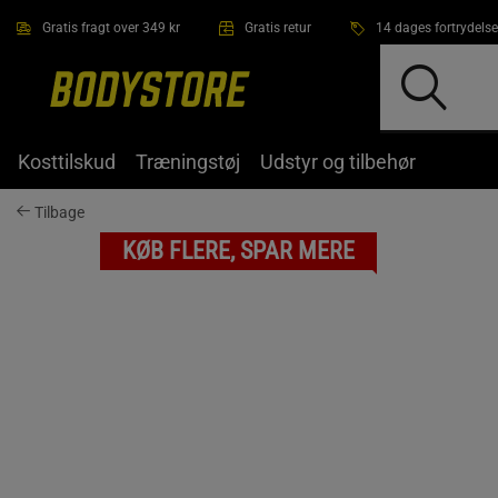
Gå direkte til hovedindholdet
Gratis fragt over 349 kr
Gratis retur
14 dages fortrydelse
Kosttilskud
Træningstøj
Udstyr og tilbehør
Tilbage
KØB FLERE, SPAR MERE