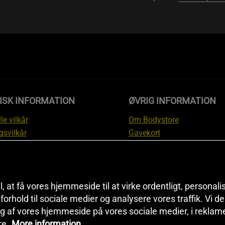
ISK INFORMATION
ØVRIG INFORMATION
le vilkår
Om Bodystore
gsvilkår
Gavekort
skyttelsesinformation
Affiliate
svilkår kundeklub
Personlig træner
ngsinformation
Rabatkoder
anti
Sitemap
il, at få vores hjemmeside til at virke ordentligt, personal
i forhold til sociale medier og analysere vores traffik. Vi 
tion om fortrydelsesret og
Black Friday
g af vores hjemmeside på vores sociale medier, i reklam
ationer
Artikler & Øvelser
re.
More information
ndstillinger