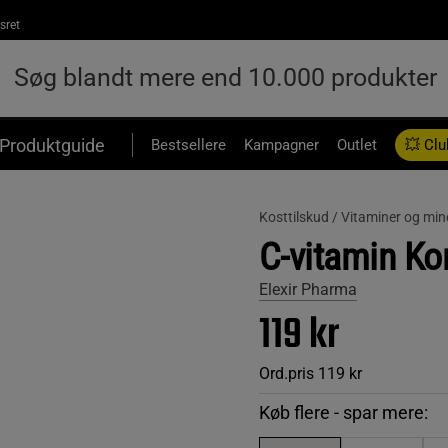
sret
Produktguide
Bestsellere
Kampagner
Outlet
💥 Clu
Kosttilskud /
Vitaminer og min
C-vitamin Ko
Elexir Pharma
119 kr
Ord.pris
119 kr
Køb flere - spar mere: