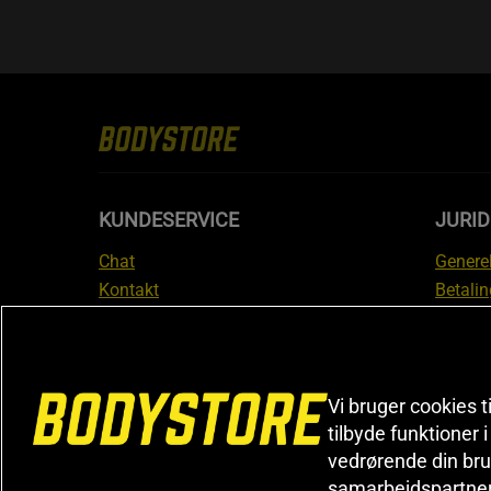
KUNDESERVICE
JURID
Chat
Generel
Kontakt
Betalin
Tjek din bestilling
Databe
Fortryd køb
Medlem
Reklamer
Leveri
FAQ
Prisgar
Vi bruger cookies t
tilbyde funktioner 
Informa
vedrørende din bru
reklam
samarbejdspartne
Cookiei