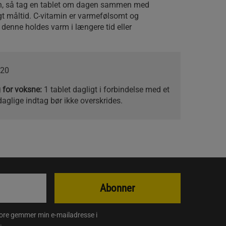
rn, så tag en tablet om dagen sammen med
nrigt måltid. C-vitamin er varmefølsomt og
 denne holdes varm i længere tid eller
20
g for voksne:
1 tablet dagligt i forbindelse med et
aglige indtag bør ikke overskrides.
Abonner
store gemmer min e-mailadresse i
.