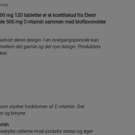
1042
0 mg 120 tabletter er et kosttilskud fra Elexir
ele 500 mg C-vitamin sammen med bioflavonoider
advist deres design. I en overgangsperiode kan
mellem det gamle og det nye design. Produktets
ret.
som styrker funktionen af C-vitamin. Det
er og binyrer.
tamin
eskytte cellerne mod oxidativ stress og øger