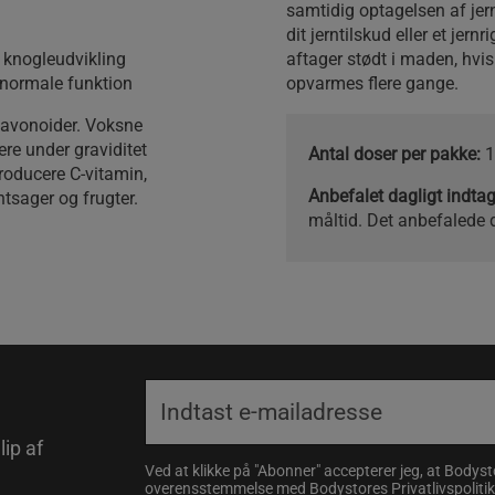
samtidig optagelsen af je
dit jerntilskud eller et jer
 knogleudvikling
aftager stødt i maden, hvis
 normale funktion
opvarmes flere gange.
lavonoider. Voksne
e under graviditet
Antal doser per pakke:
1
roducere C-vitamin,
Anbefalet dagligt indta
tsager og frugter.
måltid. Det anbefalede d
lip af
Ved at klikke på "Abonner" accepterer jeg, at Body
overensstemmelse med Bodystores
Privatlivspolitik