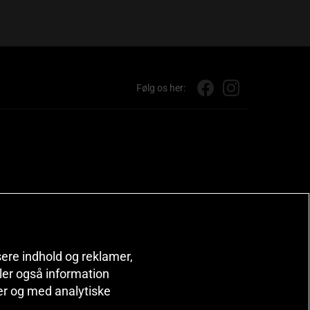
Følg os her:
isere indhold og reklamer,
deler også information
er og med analytiske