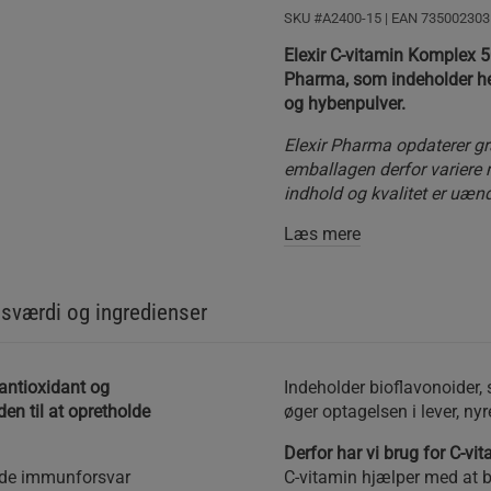
SKU #A2400-15
| EAN
735002303
Elexir C-vitamin Komplex 50
Pharma, som indeholder h
og hybenpulver.
Elexir Pharma opdaterer gr
emballagen derfor variere 
indhold og kvalitet er uænd
Læs mere
sværdi og ingredienser
antioxidant og
Indeholder bioflavonoider, 
en til at opretholde
øger optagelsen i lever, nyr
Derfor har vi brug for C-vi
ende immunforsvar
C-vitamin hjælper med at b