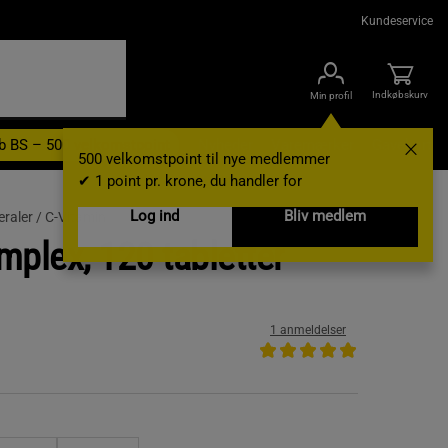
Kundeservice
Indkøbskurv
Min profil
b BS – 500 velkomstpoint
Nyheder
Varemærker
Gavekort
500 velkomstpoint til nye medlemmer
✔ 1 point pr. krone, du handler for
Log ind
Bliv medlem
eraler /
C-Vitamin
mplex, 120 tabletter
1 anmeldelser