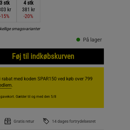
3
stk
4
stk
303 kr
381 kr
-15%
-20%
kellige smagsvarianter
På lager
Føj til indkøbskurven
i rabat med koden SPAR150 ved køb over 799
medlem
.
r gavekort. Gælder til og med den 5/8
Gratis retur
14 dages fortrydelsesret