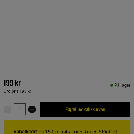
199 kr
På lager
Ord.pris
199 kr
Føj til indkøbskurven
Rabatkode!
Få 150 kr i rabat med koden SPAR150