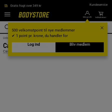
Gå direkte til hovedindholdet
Kundeservice
Gratis fragt over 349 kr
Min profil
Indkøbskurv
500 velkomstpoint til nye medlemmer
✔ 1 point pr. krone, du handler for
Udstyr og tilbehør /
Yoga /
Yogablokke
Casall Yoga Block, Black
Log ind
Bliv medlem
Casall Sports Prod