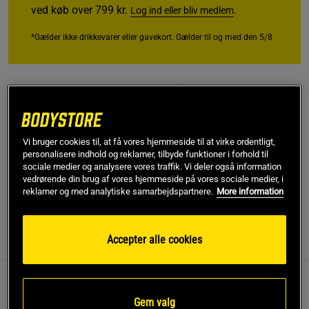
ved køb over 799 kr.
.
Log ind eller bliv medlem
*Gælder ikke drikkevarer eller gavekort. Gælder til og med den 5/8
Gratis fragt over 349 kr
Gratis retur
14 dages fortrydelsesret
SKU #53807-901
| EAN
7323345227943
Vi bruger cookies til, at få vores hjemmeside til at virke ordentligt,
Forbedr din yogatræning med Casall Yogablok, det perfekte
personalisere indhold og reklamer, tilbyde funktioner i forhold til
sociale medier og analysere vores traffik. Vi deler også information
tilbehør for både begyndere og erfarne yogier.
vedrørende din brug af vores hjemmeside på vores sociale medier, i
reklamer og med analytiske samarbejdspartnere.
More information
Læs mere
Accepter alle cookies
Information
Anmeldelser
Denne yogablok er designet til at give dig den støtte
Gem valg
og stabilitet, du har brug for, for at forbedre dine