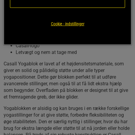
positioner og slappe af i dine øvelser.
Til yogastillinger
Cookie - indstillinger
Høj densitet for solid støtte
Overflade med godt greb
Afrundede kanter for komfort
Casall-logo
Letvægt og nem at tage med
Casall Yogablok er lavet af et højdensitetsmateriale, som
giver en solid og pålidelig støtte under alle typer
yogapositioner. Dette gør blokken perfekt til at udføre
avancerede stillinger, men også til at få lidt ekstra hjælp
som begynder. Overfladen på blokken er designet til at give
et fremragende greb, der ikke glider.
Yogablokken er alsidig og kan bruges i en række forskellige
yogastillinger for at give støtte, forbedre fleksibiliteten og
øge stabiliteten. Den er særlig nyttig i stillinger, hvor du har
brug for ekstra længde eller støtte til at nå jorden eller holde
balancen. På trods af sin robuste konstruktion er Casall