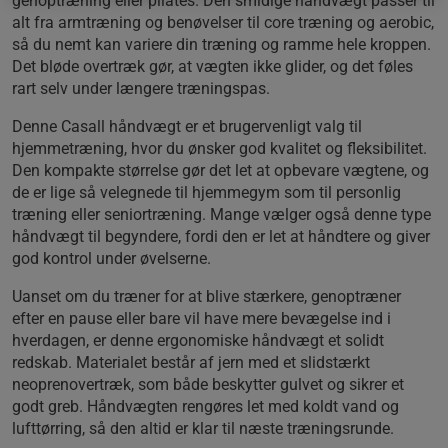
genoptræning eller pilates. Den smidige håndvægt passer til
alt fra armtræning og benøvelser til core træning og aerobic,
så du nemt kan variere din træning og ramme hele kroppen.
Det bløde overtræk gør, at vægten ikke glider, og det føles
rart selv under længere træningspas.
Denne Casall håndvægt er et brugervenligt valg til
hjemmetræning, hvor du ønsker god kvalitet og fleksibilitet.
Den kompakte størrelse gør det let at opbevare vægtene, og
de er lige så velegnede til hjemmegym som til personlig
træning eller seniortræning. Mange vælger også denne type
håndvægt til begyndere, fordi den er let at håndtere og giver
god kontrol under øvelserne.
Uanset om du træner for at blive stærkere, genoptræner
efter en pause eller bare vil have mere bevægelse ind i
hverdagen, er denne ergonomiske håndvægt et solidt
redskab. Materialet består af jern med et slidstærkt
neoprenovertræk, som både beskytter gulvet og sikrer et
godt greb. Håndvægten rengøres let med koldt vand og
lufttørring, så den altid er klar til næste træningsrunde.