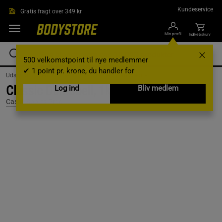
Gå direkte til hovedindholdet
Kundeservice
Gratis fragt over 349 kr
Min profil
Indkøbskurv
500 velkomstpoint til nye medlemmer
✔ 1 point pr. krone, du handler for
Udstyr og tilbehør /
Træningsredskaber /
Håndvægte
Classic Dumbbell, 1kg
Log ind
Bliv medlem
Casall Sports Prod