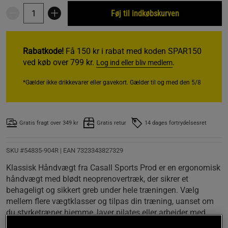
Føj til indkøbskurven
Rabatkode!
Få 150 kr i rabat med koden SPAR150
ved køb over 799 kr.
.
Log ind eller bliv medlem
*Gælder ikke drikkevarer eller gavekort. Gælder til og med den 5/8
Gratis fragt over 349 kr
Gratis retur
14 dages fortrydelsesret
SKU #54835-904R | EAN
7323343827329
Klassisk Håndvægt fra Casall Sports Prod er en ergonomisk
håndvægt med blødt neoprenovertræk, der sikrer et
behageligt og sikkert greb under hele træningen. Vælg
mellem flere vægtklasser og tilpas din træning, uanset om
du styrketræner hjemme, laver pilates eller arbejder med
genoptræning. Det kompakte design og den solide kvalitet