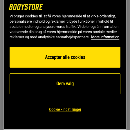
gør den til et fleksibelt valg for både begyndere og erfarne.
Læs mere
Vi bruger cookies til, at få vores hjemmeside til at virke ordentligt,
personalisere indhold og reklamer, tilbyde funktioner i forhold til
sociale medier og analysere vores traffik. Vi deler også information
vedrørende din brug af vores hjemmeside på vores sociale medier, i
Information
Anmeldelser
(1)
reklamer og med analytiske samarbejdspartnere.
More information
Beskrivelse
Accepter alle cookies
Klassisk Håndvægt 1–10 kg fra Casall Sports Prod er en
alsidig håndvægt, der gør det nemt at få træningen til at
passe ind i hverdagen. Her får du en klassisk håndvægt
Gem valg
med blødt neoprenovertræk, som giver et behageligt og
sikkert greb, også når pulsen stiger. Det ergonomiske design
gør, at håndvægten ligger godt i hånden, uanset om du er
nybegynder eller har trænet længe.
Cookie - indstillinger
Med håndvægt i forskellige vægte fra 1 til 10 kg kan du
tilpasse belastningen til både styrketræning hjemme,