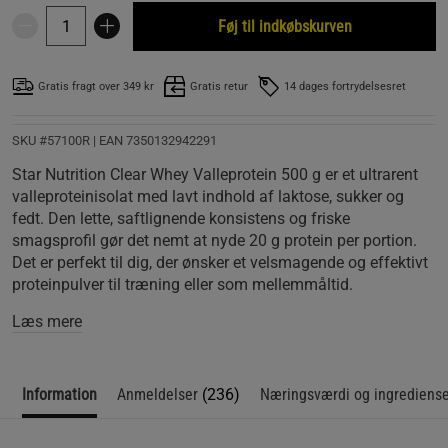
Føj til indkøbskurven
Gratis fragt over 349 kr
Gratis retur
14 dages fortrydelsesret
SKU #57100R | EAN
7350132942291
Star Nutrition Clear Whey Valleprotein 500 g er et ultrarent
valleproteinisolat med lavt indhold af laktose, sukker og
fedt. Den lette, saftlignende konsistens og friske
smagsprofil gør det nemt at nyde 20 g protein per portion.
Det er perfekt til dig, der ønsker et velsmagende og effektivt
proteinpulver til træning eller som mellemmåltid.
Læs mere
Information
Anmeldelser
(236)
Næringsværdi og ingrediens