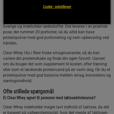
Med sin komplette proteinprofil og høje biologiske værdi er
Cookie - indstillinger
Clear Whey velegnet til dig, der ønsker at støtte
muskelopbygning og restitution uden at gå på kompromis
med smag eller fordøjelighed. Produktet er produceret i
Sverige og indeholder sødestoffer. Det leveres i en praktisk
pose, der rummer 20 portioner, så du altid kan have
proteinpulver med god portionering og nem opbevaring ved
hånden.
Clear Whey fås i flere friske smagsvarianter, så du kan
variere din proteinshake og finde din egen favorit. Uanset
om du bruger det som supplement til kosten, efter træning
eller som et læskende proteinvand på en varm dag, får du et
proteinpulver med god balance mellem smag, konsistens og
næringsindhold.
Ofte stillede spørgsmål
Er Clear Whey egnet til personer med laktoseintolerance?
Clear Whey indeholder meget lavt indhold af laktose, da det
er baseret på valleproteinisolat, hvor det meste af laktosen