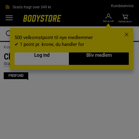
Gå direkte til hovedindholdet
Kundeservice
Gratis fragt over 349 kr
Min profil
Indkøbskurv
500 velkomstpoint til nye medlemmer
✔ 1 point pr. krone, du handler for
Kosttilskud /
Proteinpulver /
Whey Proteinpulver
Clear Whey 500g, Passionfruit Peach
Log ind
Bliv medlem
Star Nutrition
PRISFUND