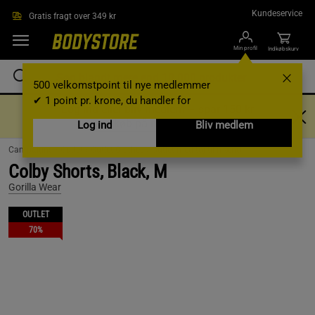
Gå direkte til hovedindholdet
Kundeservice
Gratis fragt over 349 kr
Min profil
Indkøbskurv
500 velkomstpoint til nye medlemmer
✔ 1 point pr. krone, du handler for
Log ind eller bliv medlem – spar 150 kr
ved køb på mindst 799 kr!
Log ind
Bliv medlem
Campaigns /
Outlet /
Outlet Clothes /
Outlet med tøj til mænd
Colby Shorts, Black, M
Gorilla Wear
OUTLET
70%