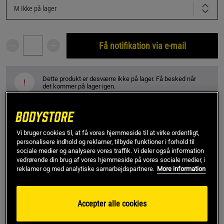
M
Ikke på lager
Få notifikation via e-mail
Dette produkt er desværre ikke på lager. Få besked når
!
det kommer på lager igen.
Rabatkode!
Få 150 kr i rabat med koden SPAR150
Vi bruger cookies til, at få vores hjemmeside til at virke ordentligt,
ved køb over 799 kr.
.
Log ind eller bliv medlem
personalisere indhold og reklamer, tilbyde funktioner i forhold til
sociale medier og analysere vores traffik. Vi deler også information
*Gælder ikke drikkevarer eller gavekort. Gælder til og med den 5/8
vedrørende din brug af vores hjemmeside på vores sociale medier, i
reklamer og med analytiske samarbejdspartnere.
More information
SKU #91969900R | EAN
8720874614753
Accepter alle cookies
Colby Shorts - til dig, der ønsker stil, komfort og
funktionalitet på én gang!