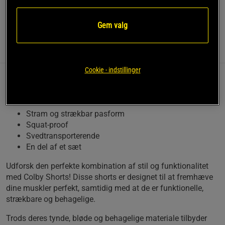
Læs mere
Gem valg
Information
Anmeldelser
(1)
Cookie - indstillinger
Colby Shorts - til dig, der ønsker stil, komfort og
funktionalitet på én gang!
Stram og strækbar pasform
Squat-proof
Svedtransporterende
En del af et sæt
Udforsk den perfekte kombination af stil og funktionalitet
med Colby Shorts! Disse shorts er designet til at fremhæve
dine muskler perfekt, samtidig med at de er funktionelle,
strækbare og behagelige.
Trods deres tynde, bløde og behagelige materiale tilbyder