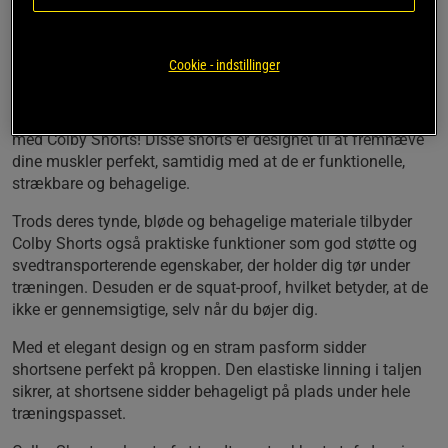
Stram og strækbar pasform
Squat-proof
Svedtransporterende
Cookie - indstillinger
En del af et sæt
Udforsk den perfekte kombination af stil og funktionalitet
med Colby Shorts! Disse shorts er designet til at fremhæve
dine muskler perfekt, samtidig med at de er funktionelle,
strækbare og behagelige.
Trods deres tynde, bløde og behagelige materiale tilbyder
Colby Shorts også praktiske funktioner som god støtte og
svedtransporterende egenskaber, der holder dig tør under
træningen. Desuden er de squat-proof, hvilket betyder, at de
ikke er gennemsigtige, selv når du bøjer dig.
Med et elegant design og en stram pasform sidder
shortsene perfekt på kroppen. Den elastiske linning i taljen
sikrer, at shortsene sidder behageligt på plads under hele
træningspasset.