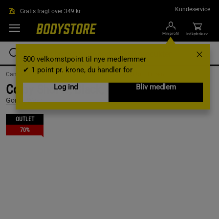
Gå direkte til hovedindholdet
Kundeservice
Gratis fragt over 349 kr
Min profil
Indkøbskurv
500 velkomstpoint til nye medlemmer
✔ 1 point pr. krone, du handler for
Campaigns /
Outlet /
Outlet Clothes /
Outlet med tøj til mænd
Colby Shorts, Black, S
Log ind
Bliv medlem
Gorilla Wear
OUTLET
70%