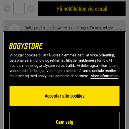
Få notifikation via e-mail
Dette produkt er desværre ikke på lager. Få besked når
!
det kommer på lager igen.
SKU #91969900R | EAN
8720874614746
Vi bruger cookies til, at få vores hjemmeside til at virke ordentligt,
Colby Shorts - til dig, der ønsker stil, komfort og
personalisere indhold og reklamer, tilbyde funktioner i forhold til
funktionalitet på én gang!
sociale medier og analysere vores traffik. Vi deler også information
vedrørende din brug af vores hjemmeside på vores sociale medier, i
Læs mere
reklamer og med analytiske samarbejdspartnere.
More information
Accepter alle cookies
Information
Anmeldelser
(1)
Colby Shorts - til dig, der ønsker stil, komfort og
funktionalitet på én gang!
Gem valg