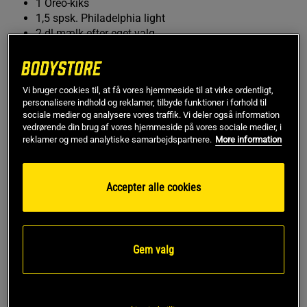
1 Oreo-kiks
1,5 spsk. Philadelphia light
2 dl mælk efter eget valg
Flødeskum eller casein-guf (topping)
Oreo-kiks eller Mini Oreo-kiks (topping)
Chokoladesauce (topping)
Vi bruger cookies til, at få vores hjemmeside til at virke ordentligt,
Næringsværdi
personalisere indhold og reklamer, tilbyde funktioner i forhold til
sociale medier og analysere vores traffik. Vi deler også information
vedrørende din brug af vores hjemmeside på vores sociale medier, i
Per shake (ex. topping)
reklamer og med analytiske samarbejdspartnere.
More information
Kulhydrater
1 g
Protein
16,4 g
Accepter alle cookies
Fedt
0,4 g
Energi
177 kcal
Fremgangsmåde
Gem valg
Bland alle ingredienser til freakshaken i en blender!
Hæld shaken i et glas, og afslut med casein-
guf/flødeskum, chokoladesauce og oreos