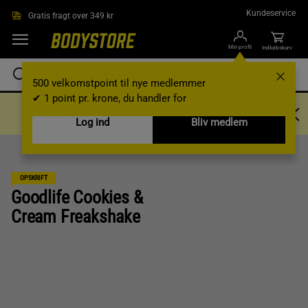
Gå direkte til hovedindholdet
Kundeservice
Gratis fragt over 349 kr
Min profil
Indkøbskurv
500 velkomstpoint til nye medlemmer
✔ 1 point pr. krone, du handler for
Log ind eller bliv medlem – spar 150 kr
ved køb på mindst 799 kr!
Log ind
Bliv medlem
OPSKRIFT
Goodlife Cookies &
Cream Freakshake