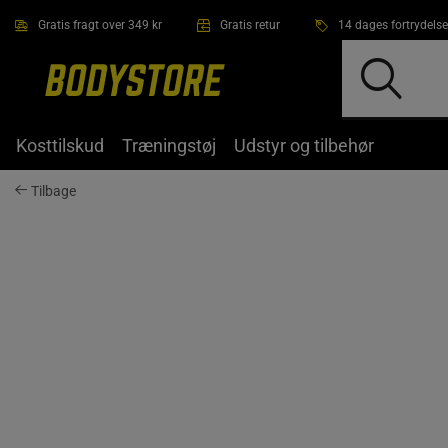
Gå direkte til hovedindholdet
Gratis fragt over 349 kr
Gratis retur
14 dages fortrydelse
Kosttilskud
Træningstøj
Udstyr og tilbehør
Tilbage