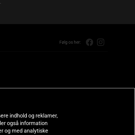
.
Følg os her:
isere indhold og reklamer,
deler også information
er og med analytiske