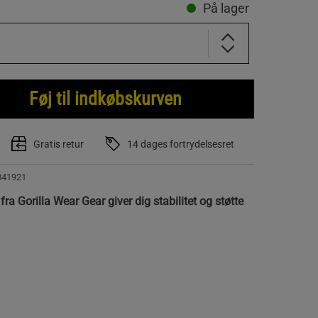
På lager
Føj til indkøbskurven
Gratis retur
14 dages fortrydelsesret
841921
ra Gorilla Wear Gear giver dig stabilitet og støtte