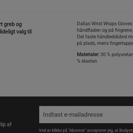
Dallas Wrist Wraps Gloves 
rt greb og
håndfladen og på fingrene,
deligt valg til
Det faste håndledsbånd med
på plads, mens fingertapp
Materialer:
30 % polyuretan,
% elastan
lip af
Ved at klikke på "Abonner" accepterer jeg, at Body