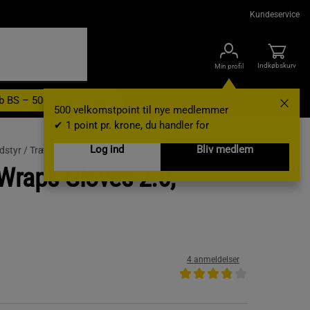
Kundeservice
Indkøbskurv
Min profil
b BS – 500 velkomstpoint
Nyheder
Varemærker
Gavekort
500 velkomstpoint til nye medlemmer
✔ 1 point pr. krone, du handler for
Log ind
Bliv medlem
dstyr /
Træningshandsker
 Wraps Gloves 2.0,
4 anmeldelser