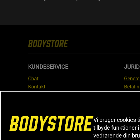
KUNDESERVICE
JURID
Chat
Generel
Kontakt
Betalin
Tjek din bestilling
Databe
Fortryd køb
Medlem
Reklamer
Leveri
FAQ
Prisgar
Vi bruger cookies t
tilbyde funktioner 
Informa
vedrørende din bru
reklam