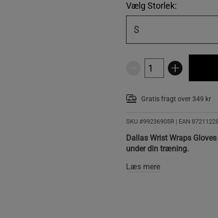
Vælg Storlek:
S
Gratis fragt over 349 kr
SKU #99236905R | EAN
8721122
Dallas Wrist Wraps Gloves f
under din træning.
Læs mere