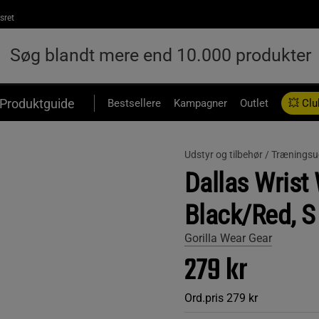
sret
Produktguide
Bestsellere
Kampagner
Outlet
💥 Clu
Udstyr og tilbehør /
Træningsu
Dallas Wrist
Black/Red, S
Gorilla Wear Gear
279 kr
Ord.pris
279 kr