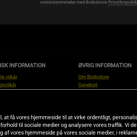
overensstemmelse med Bodystores
Privatlivspolitik
ISK INFORMATION
ØVRIG INFORMATION
le vilkår
Om Bodystore
gsvilkår
Gavekort
skyttelsesinformation
Affiliate
svilkår kundeklub
Personlig træner
ngsinformation
Rabatkoder
anti
Sitemap
il, at få vores hjemmeside til at virke ordentligt, personal
i forhold til sociale medier og analysere vores traffik. Vi 
tion om fortrydelsesret og
Black Friday
g af vores hjemmeside på vores sociale medier, i reklam
ationer
Artikler & Øvelser