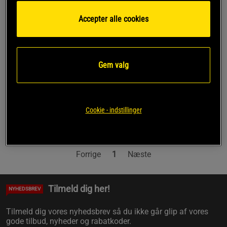
8.799 kr
11.715 kr
Accepter alle cookies
Køb
Overvåg
Laveste pris
11.715 kr
Gem valg
Side 1 af 1
Cookie - indstillinger
Du har set på 2 af 2 produkter
Forrige
1
Næste
Tilmeld dig her!
NYHEDSBREV
Tilmeld dig vores nyhedsbrev så du ikke går glip af vores
gode tilbud, nyheder og rabatkoder.