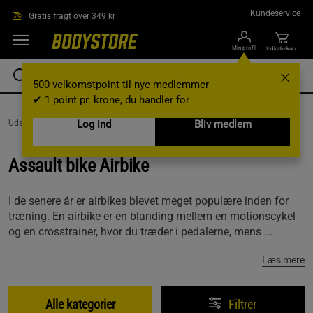
Gå direkte til hovedindholdet
Kundeservice
Gratis fragt over 349 kr
Min profil
Indkøbskurv
500 velkomstpoint til nye medlemmer
✔ 1 point pr. krone, du handler for
Udstyr og tilbehør /
Log ind
Træningsmaskiner /
Assault bike Airbike
Bliv medlem
Assault bike Airbike
I de senere år er airbikes blevet meget populære inden for
træning. En airbike er en blanding mellem en motionscykel
og en crosstrainer, hvor du træder i pedalerne, mens ...
Læs mere
Alle kategorier
Filtrer