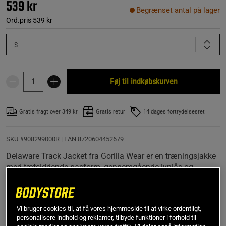
539 kr
Begrænset antal på lager
Ord.pris
539 kr
S
Føj til indkøbskurven
Gratis fragt over 349 kr
Gratis retur
14 dages fortrydelsesret
SKU #908299000R | EAN
8720604452679
Delaware Track Jacket fra Gorilla Wear er en træningsjakke
med tætsiddende pasform, gennemgående lynlås og
markante logo-detaljer langs ærmerne. Det lette og fleksible
materiale samt lynlåslommer gør jakken velegnet til både
træning og hverdagsbrug, hvor stil og funktion går hånd i
Vi bruger cookies til, at få vores hjemmeside til at virke ordentligt,
hånd.
personalisere indhold og reklamer, tilbyde funktioner i forhold til