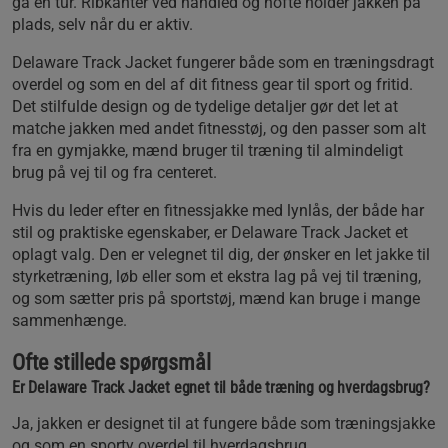
gå en tur. Ribkanter ved håndled og hofte holder jakken på
plads, selv når du er aktiv.
Delaware Track Jacket fungerer både som en træningsdragt
overdel og som en del af dit fitness gear til sport og fritid.
Det stilfulde design og de tydelige detaljer gør det let at
matche jakken med andet fitnesstøj, og den passer som alt
fra en gymjakke, mænd bruger til træning til almindeligt
brug på vej til og fra centeret.
Hvis du leder efter en fitnessjakke med lynlås, der både har
stil og praktiske egenskaber, er Delaware Track Jacket et
oplagt valg. Den er velegnet til dig, der ønsker en let jakke til
styrketræning, løb eller som et ekstra lag på vej til træning,
og som sætter pris på sportstøj, mænd kan bruge i mange
sammenhænge.
Ofte stillede spørgsmål
Er Delaware Track Jacket egnet til både træning og hverdagsbrug?
Ja, jakken er designet til at fungere både som træningsjakke
og som en sporty overdel til hverdagsbrug.