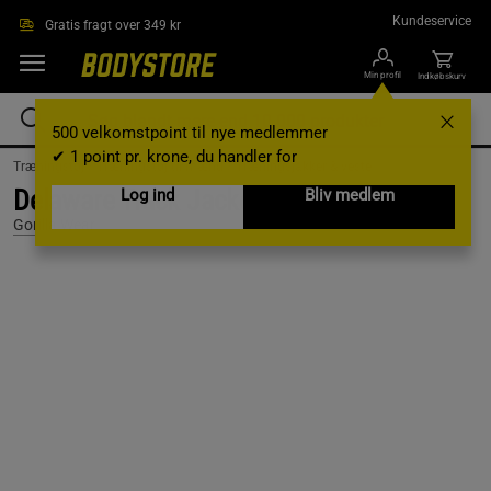
Gå direkte til hovedindholdet
Kundeservice
Gratis fragt over 349 kr
Min profil
Indkøbskurv
500 velkomstpoint til nye medlemmer
✔ 1 point pr. krone, du handler for
Træningstøj /
Træningstøj til mænd /
Træningsjakker & veste
Delaware Track Jacket, Black, S
Log ind
Bliv medlem
Gorilla Wear