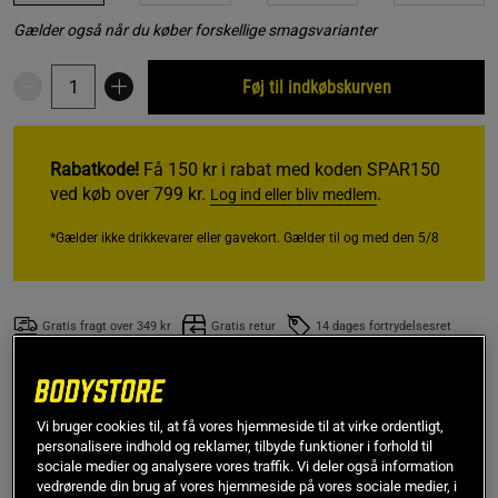
Gælder også når du køber forskellige smagsvarianter
Føj til indkøbskurven
Rabatkode!
Få 150 kr i rabat med koden SPAR150
ved køb over 799 kr.
.
Log ind eller bliv medlem
*Gælder ikke drikkevarer eller gavekort. Gælder til og med den 5/8
Gratis fragt over 349 kr
Gratis retur
14 dages fortrydelsesret
SKU #A7745
| EAN
7350023036399
EAA fra Elexir Pharma er et kosttilskud med essentielle
Vi bruger cookies til, at få vores hjemmeside til at virke ordentligt,
aminosyrer i pulverform. Pakningen indeholder 300 g,
personalisere indhold og reklamer, tilbyde funktioner i forhold til
sociale medier og analysere vores traffik. Vi deler også information
svarende til 30 dagsdoser.
vedrørende din brug af vores hjemmeside på vores sociale medier, i