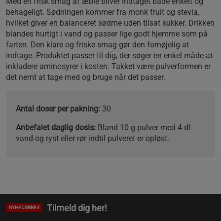
Med en frisk smag af æble bliver indtaget både enkelt og
behageligt. Sødningen kommer fra monk fruit og stevia,
hvilket giver en balanceret sødme uden tilsat sukker. Drikken
blandes hurtigt i vand og passer lige godt hjemme som på
farten. Den klare og friske smag gør den fornøjelig at
indtage. Produktet passer til dig, der søger en enkel måde at
inkludere aminosyrer i kosten. Takket være pulverformen er
det nemt at tage med og bruge når det passer.
Antal doser per pakning:
30
Anbefalet daglig dosis:
Bland 10 g pulver med 4 dl
vand og ryst eller rør indtil pulveret er opløst.
Tilmeld dig her!
NYHEDSBREV