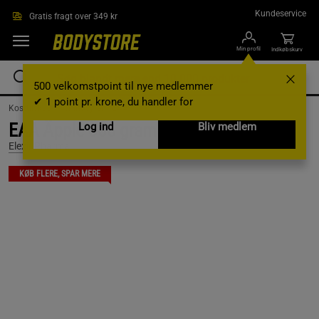
Gå direkte til hovedindholdet
Kundeservice
Gratis fragt over 349 kr
Min profil
Indkøbskurv
500 velkomstpoint til nye medlemmer
✔ 1 point pr. krone, du handler for
Kosttilskud /
Aminosyrer /
EAA
EAA Äpple 300 gram
Log ind
Bliv medlem
Elexir Pharma
KØB FLERE, SPAR MERE