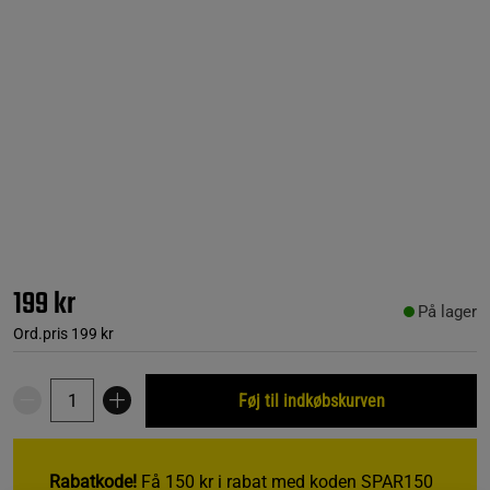
199 kr
På lager
Ord.pris
199 kr
Føj til indkøbskurven
Rabatkode!
Få 150 kr i rabat med koden SPAR150