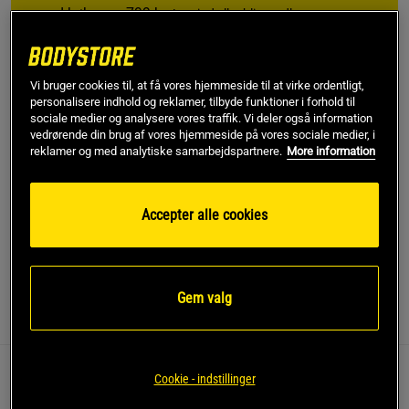
ved køb over 799 kr.
.
Log ind eller bliv medlem
*Gælder ikke drikkevarer eller gavekort. Gælder til og med den 5/8
Vi bruger cookies til, at få vores hjemmeside til at virke ordentligt,
personalisere indhold og reklamer, tilbyde funktioner i forhold til
sociale medier og analysere vores traffik. Vi deler også information
Gratis fragt over 349 kr
Gratis retur
14 dages fortrydelsesret
vedrørende din brug af vores hjemmeside på vores sociale medier, i
reklamer og med analytiske samarbejdspartnere.
More information
SKU #373561
| EAN
7051943735613
Gør din træning bedre med Abilica ElasticTube ECO, et
Accepter alle cookies
miljøvenligt og alsidigt træningsredskab.
Læs mere
Gem valg
Information
Anmeldelser
Cookie - indstillinger
Dette træningsbånd er nemt at tage med og