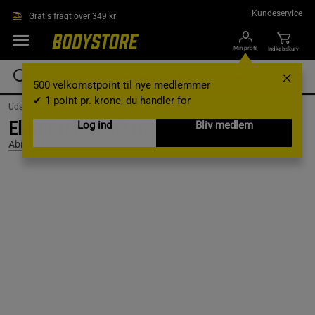
Gå direkte til hovedindholdet
Kundeservice
Gratis fragt over 349 kr
Min profil
Indkøbskurv
500 velkomstpoint til nye medlemmer
✔ 1 point pr. krone, du handler for
Udstyr og tilbehør /
Træningselastik /
Exertubes
ElasticTube ECO Træningselastik
Log ind
Bliv medlem
Abilica