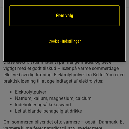
Information
Anmeldelser
(3)
Næringsværdi og ingredienser
Gem valg
Elektrolytpulver er et kosttilskud fra Better You med vigtige
mineraler og elektrolytter såsom magnesium, natrium og
kalium. I pulverform, som er let at blande og behagelig at
drikke.
Cookie - indstillinger
Elektrolytter er en gruppe stoffer, der er vigtige for kroppen.
Hertil hører for eksempel magnesium, men også flere andre.
Disse elektrolytter mister vi på mange måder, og det er
vigtigt med et godt tilskud – især på varme sommerdage
eller ved svedig træning. Elektrolytpulver fra Better You er en
praktisk løsning til at øge indtaget af elektrolytter.
Elektrolytpulver
Natrium, kalium, magnesium, calcium
Indeholder også kokosvand
Let at blande, behagelig at drikke
Om sommeren bliver det ofte varmere – også i Danmark. Et
varmere klima fører naturligt til, at vi sveder mere.