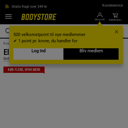
Gå direkte til hovedindholdet
Kundeservice
Gratis fragt over 349 kr
Min profil
Indkøbskurv
500 velkomstpoint til nye medlemmer
✔ 1 point pr. krone, du handler for
Kosttilskud /
Elektrolytter
Elektrolytpulver Citron 450 g
Log ind
Bliv medlem
Better You
KØB FLERE, SPAR MERE