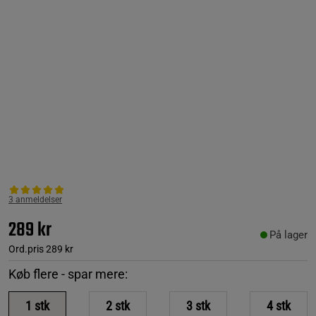
3 anmeldelser
289 kr
På lager
Ord.pris
289 kr
Køb flere - spar mere:
1
stk
2
stk
3
stk
4
stk