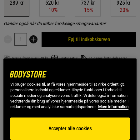
289 kr
520 kr
737 kr
925 kr
-10%
-15%
-20%
Gælder også når du køber forskellige smagsvarianter
Føj til indkøbskurven
Gratis fragt over 349 kr
Gratis retur
14 dages fortrydelsesret
SKU #A252024-16
| EAN
7350062786491
Vi bruger cookies til, at få vores hjemmeside til at virke ordentligt,
Elektrolytpulver er et kosttilskud fra Better You med vigtige
personalisere indhold og reklamer, tilbyde funktioner i forhold til
mineraler og elektrolytter såsom magnesium, natrium og
sociale medier og analysere vores traffik. Vi deler også information
kalium. I pulverform, som er let at blande og behagelig at
vedrørende din brug af vores hjemmeside på vores sociale medier, i
drikke.
reklamer og med analytiske samarbejdspartnere.
More information
Læs mere
Accepter alle cookies