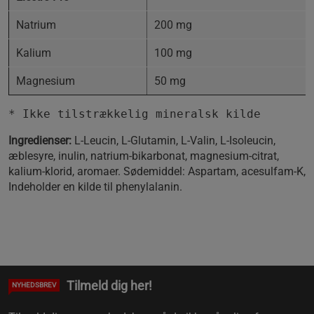
Natrium
200 mg
Kalium
100 mg
Magnesium
50 mg
* Ikke tilstrækkelig mineralsk kilde
Ingredienser:
L-Leucin, L-Glutamin, L-Valin, L-Isoleucin,
æblesyre, inulin, natrium-bikarbonat, magnesium-citrat,
kalium-klorid, aromaer. Sødemiddel: Aspartam, acesulfam-K,
Indeholder en kilde til
phenylalanin
.
Tilmeld dig her!
NYHEDSBREV