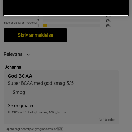
5
92%
4.7
4
0%
3
0%
2
0%
Baseret på 13 anmeldelser
1
8%
Skriv anmeldelse
Relevans
Johanna
God BCAA
Super BCAA med god smag 5/5
Smag
Se originalen
ELIT BCAA 4:1:1 + L-glutamine, 400 g, Ice tea
for 4 år siden
Oprindeligt postet på Gymgrossisten.se 🇸🇪