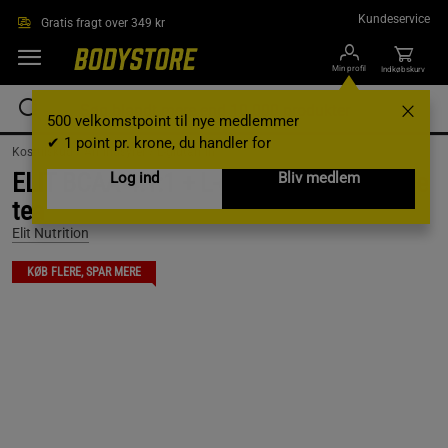
Gå direkte til hovedindholdet
Kundeservice
Gratis fragt over 349 kr
Min profil
Indkøbskurv
500 velkomstpoint til nye medlemmer
✔ 1 point pr. krone, du handler for
Kosttilskud /
Aminosyrer /
L-glutamin
ELIT BCAA 4:1:1 + L-glutamine, 400 g, Ice
Log ind
Bliv medlem
tea
Elit Nutrition
KØB FLERE, SPAR MERE