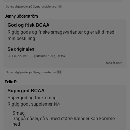
Oprindeligt postet på Gymgrossisten.se 🇸🇪
Jenny Söderström
God og frisk BCAA
Rigtig gode og friske smagsvarianter og er altid med i 
min bestilling
Se originalen
ELIT BCAA 4:1:1 + L-glutamine, 400 g, Ice tea
for 3 år siden
Oprindeligt postet på Gymgrossisten.se 🇸🇪
Felix.P
Supergod BCAA
Supergod og frisk smag.
Rigtig godt supplement👍
Smag,
Bagpå dåser, så vi med større hænder kan komme
ned