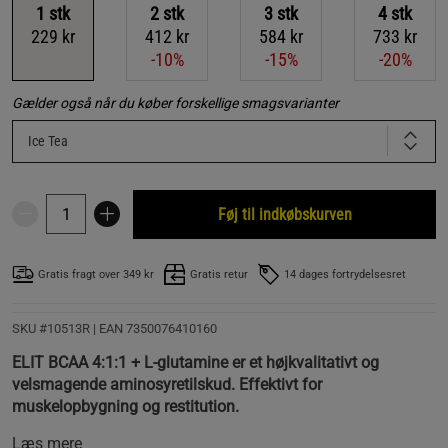
1
stk
2
stk
3
stk
4
stk
229 kr
412 kr
584 kr
733 kr
-10%
-15%
-20%
Gælder også når du køber forskellige smagsvarianter
Ice Tea
Føj til indkøbskurven
Gratis fragt over 349 kr
Gratis retur
14 dages fortrydelsesret
SKU #10513R | EAN
7350076410160
ELIT BCAA 4:1:1 + L-glutamine er et højkvalitativt og
velsmagende aminosyretilskud. Effektivt for
muskelopbygning og restitution.
Læs mere