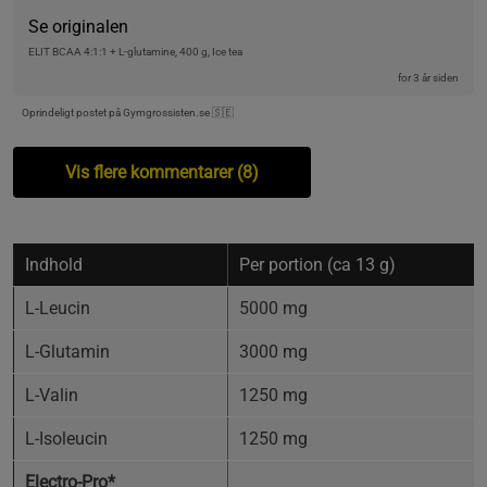
Se originalen
ELIT BCAA 4:1:1 + L-glutamine, 400 g, Ice tea
for 3 år siden
Oprindeligt postet på Gymgrossisten.se 🇸🇪
Vis flere kommentarer (8)
Indhold
Per portion (ca 13 g)
L-Leucin
5000 mg
L-Glutamin
3000 mg
L-Valin
1250 mg
L-Isoleucin
1250 mg
Electro-Pro*