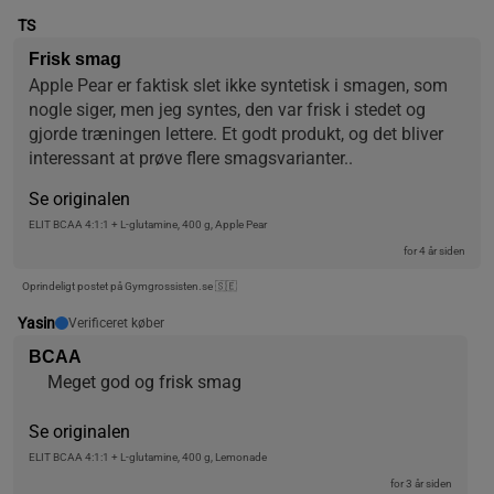
TS
Frisk smag
Apple Pear er faktisk slet ikke syntetisk i smagen, som 
nogle siger, men jeg syntes, den var frisk i stedet og 
gjorde træningen lettere. Et godt produkt, og det bliver 
interessant at prøve flere smagsvarianter..
Se originalen
ELIT BCAA 4:1:1 + L-glutamine, 400 g, Apple Pear
for 4 år siden
Oprindeligt postet på Gymgrossisten.se 🇸🇪
Yasin
Verificeret køber
BCAA
Meget god og frisk smag
Se originalen
ELIT BCAA 4:1:1 + L-glutamine, 400 g, Lemonade
for 3 år siden