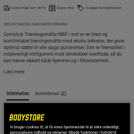
Gratis fragt over 349 kr
Gratis retur
14 dages fortrydelsesret
SKU #61042GB
| EAN
6430016904469
Gymstick Træningsmåtte NBR i sort er en blød og
komfortabel træningsmåtte med ekstra tykkelse, der giver
optimal støtte til alle slags gulvøvelser. Den er fremstillet i
miljøvenligt nitrilgummi med skridsikker overflade, så du
kan træne sikkert både hjemme og i fitnesscentret.
Læs mere
Information
Anmeldelser
(2)
Beskrivelse
Gymstick Træningsmåtte NBR i sort er udviklet til dig, der
Vi bruger cookies til, at få vores hjemmeside til at virke ordentligt,
personalisere indhold og reklamer, tilbyde funktioner i forhold til
ønsker en komfortabel træningsmåtte med ekstra tykkelse