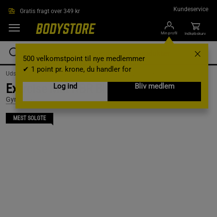
Gå direkte til hovedindholdet
Kundeservice
Gratis fragt over 349 kr
Min profil
Indkøbskurv
500 velkomstpoint til nye medlemmer
✔ 1 point pr. krone, du handler for
Udstyr og tilbehør /
Træningsredskaber /
Træningsmåtter
Exercise Mat NBR Black
Log ind
Bliv medlem
Gymstick
MEST SOLGTE