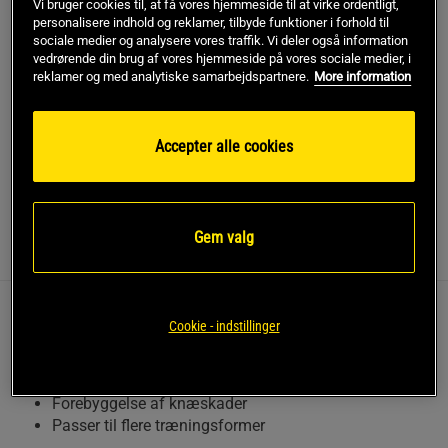
Vi bruger cookies til, at få vores hjemmeside til at virke ordentligt,
personalisere indhold og reklamer, tilbyde funktioner i forhold til
Gratis fragt over 349 kr
Gratis retur
14 dages fortrydelsesret
sociale medier og analysere vores traffik. Vi deler også information
vedrørende din brug af vores hjemmeside på vores sociale medier, i
reklamer og med analytiske samarbejdspartnere.
More information
SKU #232827984R | EAN
7332576166495
Gasp Power Knee Sleeve er et par knæbeskyttere, der giver
Accepter alle cookies
støtte under hårde træningspas.
Læs mere
Gem valg
Information
Anmeldelser
Gasp Power Knee Sleeve er et par knæbeskyttere, der giver
Cookie - indstillinger
støtte under hårde træningspas.
Til støtte og stabilitet
Forebyggelse af knæskader
Passer til flere træningsformer