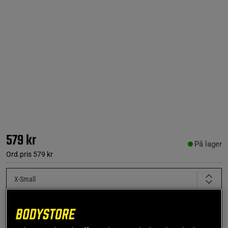
579 kr
På lager
Ord.pris
579 kr
X-Small
Føj til indkøbskurven