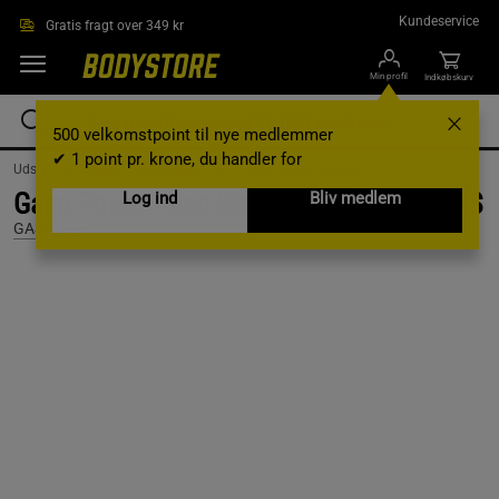
Gå direkte til hovedindholdet
Kundeservice
Gratis fragt over 349 kr
Min profil
Indkøbskurv
500 velkomstpoint til nye medlemmer
✔ 1 point pr. krone, du handler for
Udstyr og tilbehør /
Træningsudstyr /
Støtte og beskyttelse
Gasp Power Knee Sleeve, Black/Flame, XS
Log ind
Bliv medlem
GASP Gear