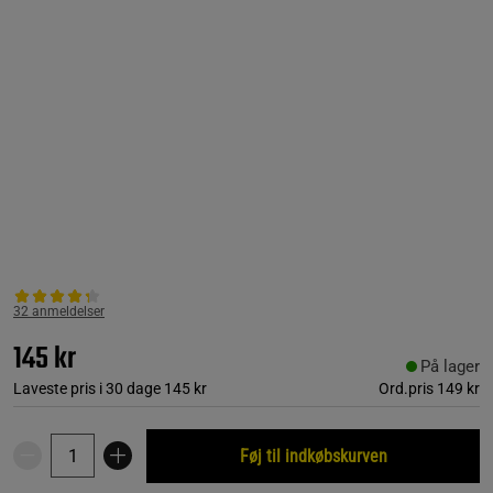
32 anmeldelser
145 kr
På lager
Laveste pris i 30 dage
145 kr
Ord.pris
149 kr
Føj til indkøbskurven