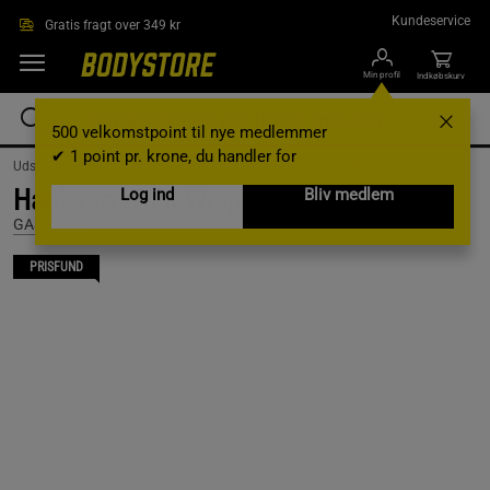
Gå direkte til hovedindholdet
Kundeservice
Gratis fragt over 349 kr
Min profil
Indkøbskurv
500 velkomstpoint til nye medlemmer
✔ 1 point pr. krone, du handler for
Udstyr og tilbehør /
Træningsudstyr /
Wrist Wraps & Håndledsstøtte
Hardcore Wrist Wraps Sort/Grå
Log ind
Bliv medlem
GASP Gear
PRISFUND