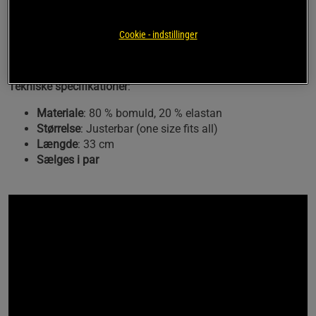
Perfekt til tunge presøvelser og frivendinger
Hardcore Wrist Wraps er produceret i et kraftigt 4-linje
Cookie - indstillinger
elastisk materiale, hvilket egner sig specielt til anvendelse
under tunge løft.
Tekniske specifikationer
:
Materiale
: 80 % bomuld, 20 % elastan
Størrelse
: Justerbar (one size fits all)
Længde
: 33 cm
Sælges i par