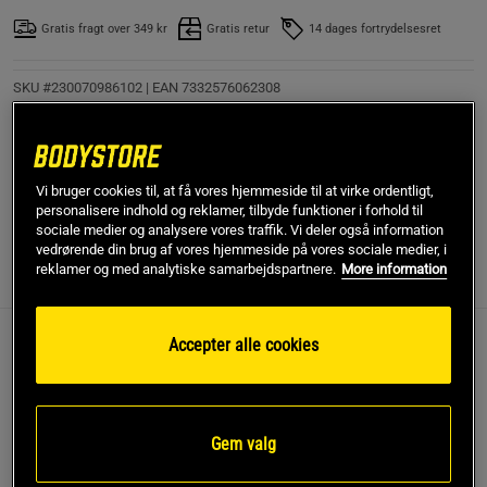
Gratis fragt over 349 kr
Gratis retur
14 dages fortrydelsesret
SKU #230070986102
| EAN
7332576062308
Flotte og kraftige håndledswraps fra GASP. Hardcore Wrist
Wraps giver kraftigt støtte uden at begrænse håndleddet's
naturlige bevægelse.
Vi bruger cookies til, at få vores hjemmeside til at virke ordentligt,
Læs mere
personalisere indhold og reklamer, tilbyde funktioner i forhold til
sociale medier og analysere vores traffik. Vi deler også information
vedrørende din brug af vores hjemmeside på vores sociale medier, i
reklamer og med analytiske samarbejdspartnere.
More information
Information
Anmeldelser
(32)
Accepter alle cookies
Flotte og kraftige håndledswraps fra GASP. Hardcore Wrist
Wraps giver kraftigt støtte uden at begrænse
håndleddet's naturlige bevægelse.
Giver robust støtte til håndleddene
Gem valg
TIllader at bibeholde håndledsbevægeligheden