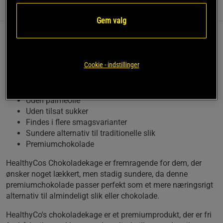
Information
Anmeldelser
(5)
Næringsværdi og ingredienser
Gem valg
Denne chokoladekage er et klart valg for dem, der
søger et sødere alternativ uden det høje
Cookie - indstillinger
sukkerindhold, som ofte findes i traditionelle
chokoladekager.
Uden palmeolie
Uden tilsat sukker
Findes i flere smagsvarianter
Sundere alternativ til traditionelle slik
Premiumchokolade
HealthyCos Chokoladekage er fremragende for dem, der
ønsker noget lækkert, men stadig sundere, da denne
premiumchokolade passer perfekt som et mere næringsrigt
alternativ til almindeligt slik eller chokolade.
HealthyCo's chokoladekage er et premiumprodukt, der er fri