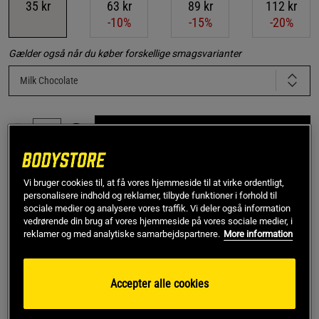
35 kr
63 kr
89 kr
112 kr
-10%
-15%
-20%
Gælder også når du køber forskellige smagsvarianter
Milk Chocolate
Føj til indkøbskurven
Gratis fragt over 349 kr
Gratis retur
14 dages fortrydelsesret
Vi bruger cookies til, at få vores hjemmeside til at virke ordentligt,
personalisere indhold og reklamer, tilbyde funktioner i forhold til
sociale medier og analysere vores traffik. Vi deler også information
SKU #600711R | EAN
7350021422071
vedrørende din brug af vores hjemmeside på vores sociale medier, i
reklamer og med analytiske samarbejdspartnere.
More information
HealthyCo Chokoladekage 100 g tilbyder en klassisk
chokoladeoplevelse uden tilsat sukker og palmeolie.
Læs mere
Accepter alle cookies