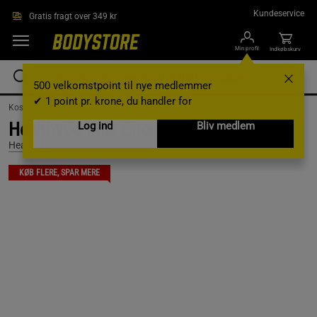
Gå direkte til hovedindholdet
Kundeservice
Gratis fragt over 349 kr
Min profil
Indkøbskurv
500 velkomstpoint til nye medlemmer
✔ 1 point pr. krone, du handler for
Kosttilskud /
Madvarer /
Slik og snacks
HealthyCo Milk Chocolate 100 g
Log ind
Bliv medlem
Healthyco
KØB FLERE, SPAR MERE