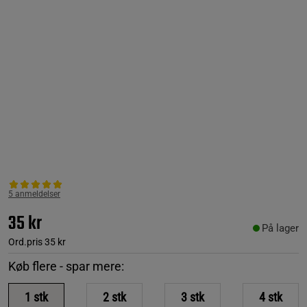
5 anmeldelser
35 kr
På lager
Ord.pris
35 kr
Køb flere - spar mere:
1
stk
2
stk
3
stk
4
stk