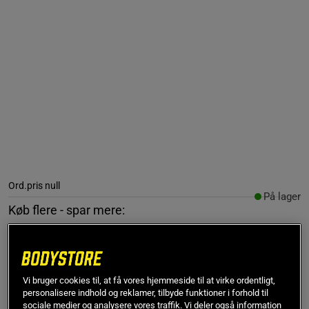
Ord.pris
null
På lager
Køb flere - spar mere:
1
stk
2
stk
3
stk
4
stk
0 kr
0 kr
0 kr
0 kr
-10%
-15%
-20%
Vi bruger cookies til, at få vores hjemmeside til at virke ordentligt,
personalisere indhold og reklamer, tilbyde funktioner i forhold til
Gælder også når du køber forskellige smagsvarianter
sociale medier og analysere vores traffik. Vi deler også information