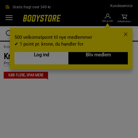
Gå direkte til hovedindholdet
Kundeservice
Gratis fragt over 349 kr
Min profil
Indkøbskurv
500 velkomstpoint til nye medlemmer
✔ 1 point pr. krone, du handler for
Kosttilskud /
Kreatin /
Kre-Alkalyn
Kre-Alkalyn 150 kapsler
Log ind
Bliv medlem
Proteinfabrikken
KØB FLERE, SPAR MERE