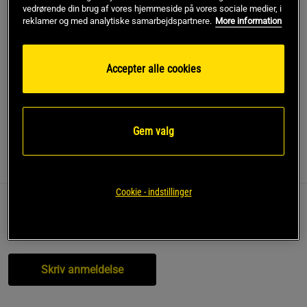
vedrørende din brug af vores hjemmeside på vores sociale medier, i
reklamer og med analytiske samarbejdspartnere.
More information
Føj til indkøbskurven
Accepter alle cookies
Gratis fragt over 349 kr
Gratis retur
14 dages fortrydelsesret
SKU #300166
| EAN
7350132943830
Gem valg
Anmeldelser
Cookie - indstillinger
Anmeldelser (0)
Spørgsmål og svar (0)
Skriv anmeldelse