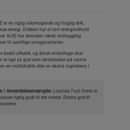
E er en rigtig velsmagende og frugtig drik,
se energi. Drikken har et lavt energiindhold
ukker. NJIE har desuden været omhyggelig
iner til samtlige smagsvarianter.
es bedst afkølet, og åbnet emballage skal
n er lige så god som tørstslukker på varme
 en måltidsdrik eller en ekstra ingrediens i
kke / Anvendelsesmængde:
Lowcaly Fruit Drink er
passer rigtig godt til det meste. Ekstra god til
alorierne.