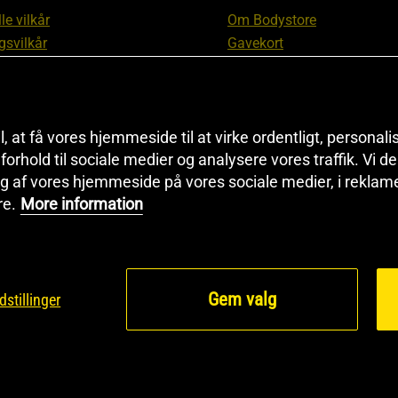
le vilkår
Om Bodystore
gsvilkår
Gavekort
skyttelsesinformation
Affiliate
svilkår kundeklub
Personlig træner
ngsinformation
Rabatkoder
anti
Sitemap
il, at få vores hjemmeside til at virke ordentligt, personal
i forhold til sociale medier og analysere vores traffik. Vi 
tion om fortrydelsesret og
Black Friday
g af vores hjemmeside på vores sociale medier, i reklam
ationer
Artikler & Øvelser
re.
More information
ndstillinger
Gem valg
dstillinger