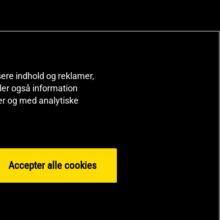
isere indhold og reklamer,
deler også information
er og med analytiske
Accepter alle cookies
© 2026 Health and Sports Nutrition Group HSNG AB Bodystore