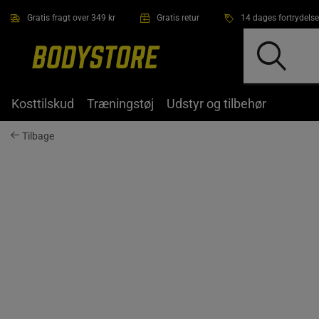
Gå direkte til hovedindholdet
Gratis fragt over 349 kr
Gratis retur
14 dages fortrydelse
Kosttilskud
Træningstøj
Udstyr og tilbehør
Tilbage