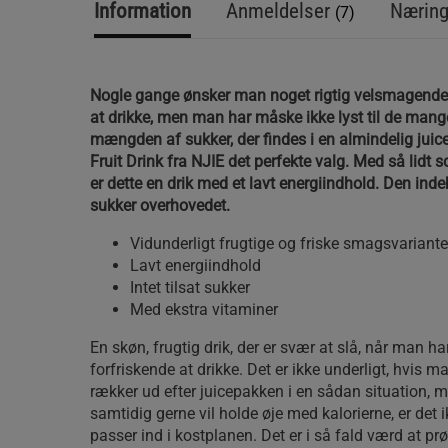
Information
Anmeldelser
Næring
(7)
Nogle gange ønsker man noget rigtig velsmagende, 
at drikke, men man har måske ikke lyst til de mange 
mængden af sukker, der findes i en almindelig juic
Fruit Drink fra NJIE det perfekte valg. Med så lidt s
er dette en drik med et lavt energiindhold. Den indeh
sukker overhovedet.
Vidunderligt frugtige og friske smagsvariante
Lavt energiindhold
Intet tilsat sukker
Med ekstra vitaminer
En skøn, frugtig drik, der er svær at slå, når man har
forfriskende at drikke. Det er ikke underligt, hvis 
rækker ud efter juicepakken i en sådan situation,
samtidig gerne vil holde øje med kalorierne, er det ik
passer ind i kostplanen. Det er i så fald værd at p