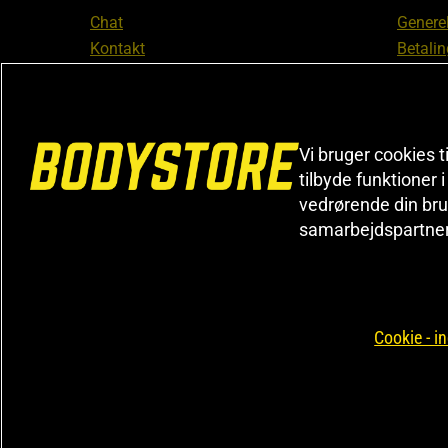
Chat
Generel
Kontakt
Betalin
Tjek din bestilling
Databe
Fortryd køb
Medlem
Reklamer
Leveri
FAQ
Prisgar
Vi bruger cookies t
tilbyde funktioner 
Informa
vedrørende din bru
reklam
samarbejdspartne
Cookiei
Cookie - in