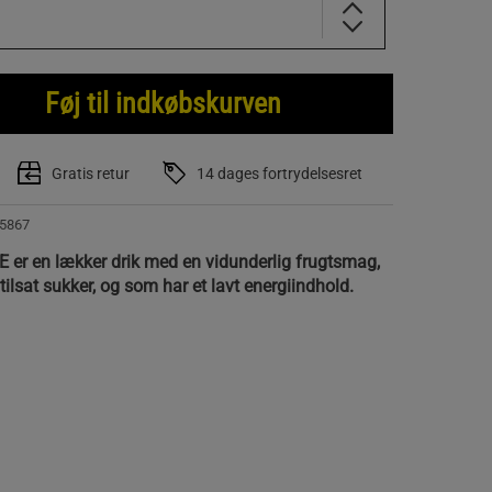
Føj til indkøbskurven
Gratis retur
14 dages fortrydelsesret
5867
IE er en lækker drik med en vidunderlig frugtsmag,
ilsat sukker, og som har et lavt energiindhold.