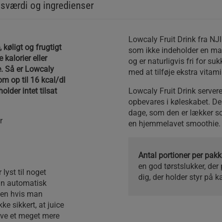
sværdi og ingredienser
Lowcaly Fruit Drink fra NJI
køligt og frugtigt
som ikke indeholder en mas
kalorier eller
og er naturligvis fri for s
e. Så er Lowcaly
med at tilføje ekstra vitam
om op til 16 kcal/dl
older intet tilsat
Lowcaly Fruit Drink server
opbevares i køleskabet. De
dage, som den er lækker som
r
en hjemmelavet smoothie.
Antal portioner per pa
en god tørstslukker, der 
 lyst til noget
dig, der holder styr på k
man automatisk
 men hvis man
ke sikkert, at juice
røve et meget mere