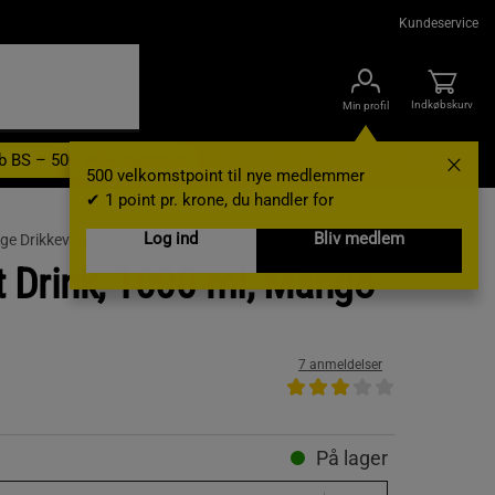
Kundeservice
Indkøbskurv
Min profil
b BS – 500 velkomstpoint
Nyheder
Varemærker
Gavekort
500 velkomstpoint til nye medlemmer
✔ 1 point pr. krone, du handler for
Log ind
Bliv medlem
ige Drikkevarer
t Drink, 1000 ml, Mango
7 anmeldelser
På lager