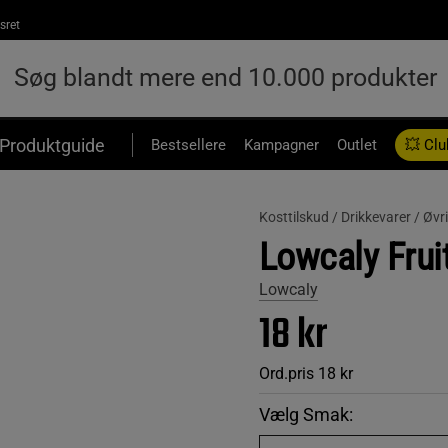
sret
Produktguide
Bestsellere
Kampagner
Outlet
💥 Clu
Kosttilskud /
Drikkevarer /
Øvr
Lowcaly Frui
Lowcaly
18 kr
Ord.pris
18 kr
Vælg Smak: