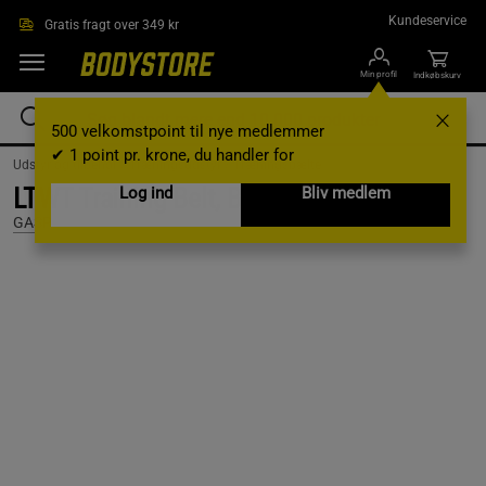
Gå direkte til hovedindholdet
Kundeservice
Gratis fragt over 349 kr
Min profil
Indkøbskurv
500 velkomstpoint til nye medlemmer
✔ 1 point pr. krone, du handler for
Udstyr og tilbehør /
Træningsudstyr /
Træningsbælte
LTWT Training Belt, Black, S
Log ind
Bliv medlem
GASP