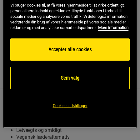
Vi bruger cookies til, at få vores hjemmeside til at virke ordentligt,
personalisere indhold og reklamer, tilbyde funktioner i forhold til
Gratis fragt over 349 kr
Gratis retur
14 dages fortrydelsesret
sociale medier og analysere vores traffik. Vi deler også information
vedrørende din brug af vores hjemmeside på vores sociale medier, i
reklamer og med analytiske samarbejdspartnere.
More information
SKU #232838999R | EAN
7332576217623
Forbedr dine løft med LTWT Training Belt fra Gasp Gear, et
letvægts og smidigt træningsbælte.
Accepter alle cookies
Læs mere
Gem valg
Information
Anmeldelser
Dette bælte er fremstillet af Amara, et vegansk
Cookie - indstillinger
læderalternativ, og giver stabil støtte under dine
træningspas.
Letvægts og smidigt
Vegansk læderalternativ