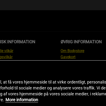
ISK INFORMATION
ØVRIG INFORMATION
le vilkår
Om Bodystore
gsvilkår
Gavekort
skyttelsesinformation
Affiliate
svilkår kundeklub
Personlig træner
ngsinformation
Rabatkoder
anti
Sitemap
il, at få vores hjemmeside til at virke ordentligt, personal
i forhold til sociale medier og analysere vores traffik. Vi 
tion om fortrydelsesret og
Black Friday
g af vores hjemmeside på vores sociale medier, i reklam
ationer
Artikler & Øvelser
re.
More information
ndstillinger