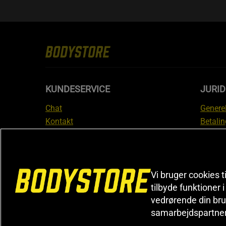
KUNDESERVICE
JURID
Chat
Generel
Kontakt
Betalin
Tjek din bestilling
Databe
Fortryd køb
Medlem
Reklamer
Leveri
FAQ
Prisgar
Vi bruger cookies t
tilbyde funktioner 
Informa
vedrørende din bru
reklam
samarbejdspartne
Cookiei