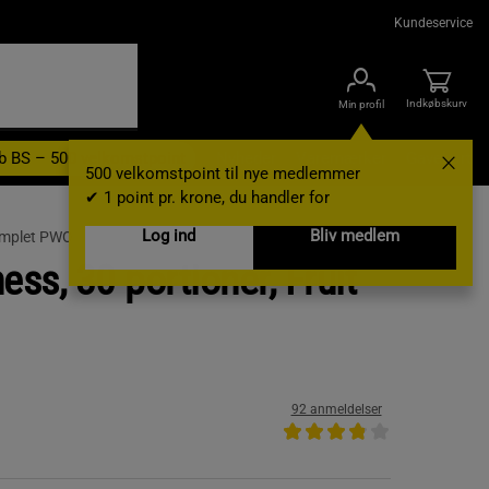
Kundeservice
Indkøbskurv
Min profil
b BS – 500 velkomstpoint
Nyheder
Varemærker
Gavekort
500 velkomstpoint til nye medlemmer
✔ 1 point pr. krone, du handler for
Log ind
Bliv medlem
mplet PWO
ss, 30 portioner, Fruit
92 anmeldelser