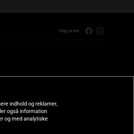
Følg os her:
isere indhold og reklamer,
deler også information
er og med analytiske