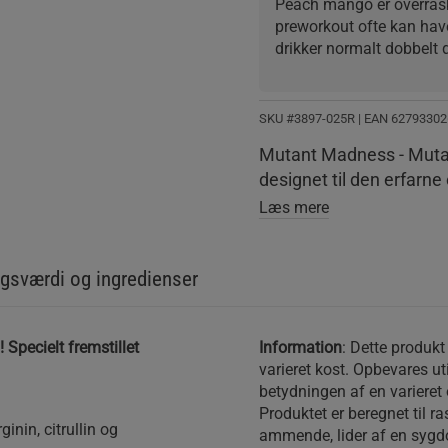
Peach mango er overras
preworkout ofte kan have
drikker normalt dobbelt 
skal lige sige at der ER
og valg fremviser
SKU #3897-025R | EAN
62793302
Mutant Madness - Mutant
designet til den erfarne
Læs mere
gsværdi og ingredienser
Specielt fremstillet
Information
: Dette produkt
varieret kost. Opbevares u
betydningen af ​​en varieret
Produktet er beregnet til ra
inin, citrullin og
ammende, lider af en sygdo