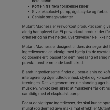
beta-alanin
Koffein fra flera forskellige kilder!
Giver eksplosivt pump, øget styrke og forbed
Geniale smagsvarianter
Mutant Madness er Preworkout produktet som give
aldrig har oplevet før. Et preworkout produkt der får 
grænser og nå nye højder. Overdrivelse? Nej ikke rig
Mutant Madness er designet til dem, der søger det li
Ingredienserne er udvalgt med hjælp fra de nyeste 
og doserne er tilpasset for dem med lang erfaring
præstationsfremmende kosttilskud.
Blandt ingredienserne, finder du beta-alanin og kof
interagerer og øger udholdenhed, styrke og koncent
træningen. Den velgennemtænkte blanding øger blod
musklen, hvilket igen sikrer, at musklerne får det
samtidig med et eksplosivt pump.
For at de vigtigste ingredienser, der skal kunne op
muligt (og dermed give maksimal effekt) er Muta