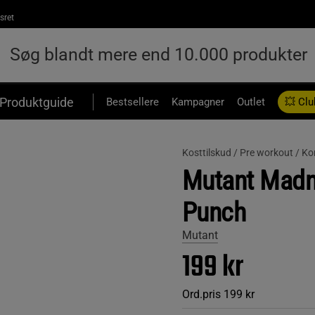
sret
Produktguide
Bestsellere
Kampagner
Outlet
💥 Clu
Kosttilskud /
Pre workout /
Ko
Mutant Madne
Punch
Mutant
199 kr
Ord.pris
199 kr