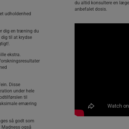
du altid konsultere en læge
anbefalet dosis.
ret udholdenhed
r dig en træning du
dig til at krydse
tigt!.
lle ekstra.
forskningsresultater
 med
fein. Disse
ration under hele
tilførslen til
 maksimale ernæring
tages så godt som
nt Madness også