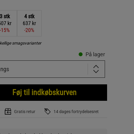
3
stk
4
stk
507 kr
637 kr
-15%
-20%
kellige smagsvarianter
På lager
ings
Føj til indkøbskurven
Gratis retur
14 dages fortrydelsesret