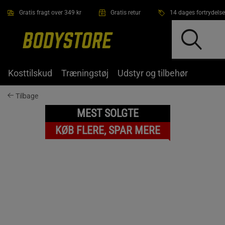
Gå direkte til hovedindholdet
Gratis fragt over 349 kr
Gratis retur
14 dages fortrydelse
Kosttilskud
Træningstøj
Udstyr og tilbehør
Tilbage
MEST SOLGTE
KØB FLERE, SPAR MERE