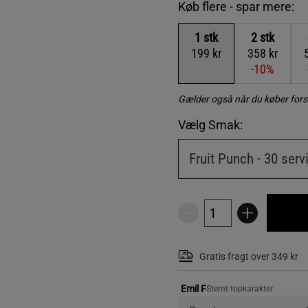
Køb flere - spar mere:
1
stk
2
stk
199 kr
358 kr
-10%
Gælder også når du køber fors
Vælg Smak:
Fruit Punch - 30 serv
Gratis fragt over 349 kr
Emil F
Stemt topkarakter