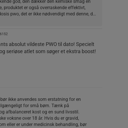
kende god, den dækker den kemiske smag en 
, produktet er også overraskende effektivt, 
dosis pwo, det er ikke nødvendigt med denne, det 
 50 servings man modtager og ikke 30 som billede 
6152
s absolut vildeste PWO til dato! Specielt
 og seriøse atlet som søger et ekstra boost!
 bør ikke anvendes som erstatning for en
tilgængeligt for små børn. Tænk på
 og afbalanceret kost og en sund livsstil.
ske voksne over 18 år. Hvis du er gravid,
m eller er under medicinsk behandling, bør