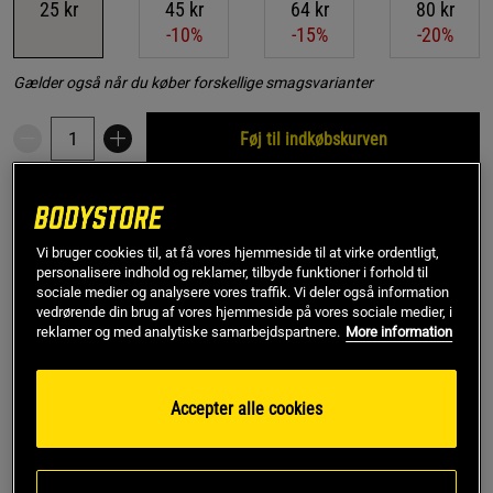
25 kr
45 kr
64 kr
80 kr
-10%
-15%
-20%
Gælder også når du køber forskellige smagsvarianter
Føj til indkøbskurven
Rabatkode!
Få 150 kr i rabat med koden SPAR150
ved køb over 799 kr.
.
Log ind eller bliv medlem
Vi bruger cookies til, at få vores hjemmeside til at virke ordentligt,
personalisere indhold og reklamer, tilbyde funktioner i forhold til
*Gælder ikke drikkevarer eller gavekort. Gælder til og med den 5/8
sociale medier og analysere vores traffik. Vi deler også information
vedrørende din brug af vores hjemmeside på vores sociale medier, i
reklamer og med analytiske samarbejdspartnere.
More information
Gratis fragt over 349 kr
Gratis retur
14 dages fortrydelsesret
Accepter alle cookies
SKU #A62114-11
| EAN
7090017540500
Sukrin Mælkechokolade er mere end bare et stykke