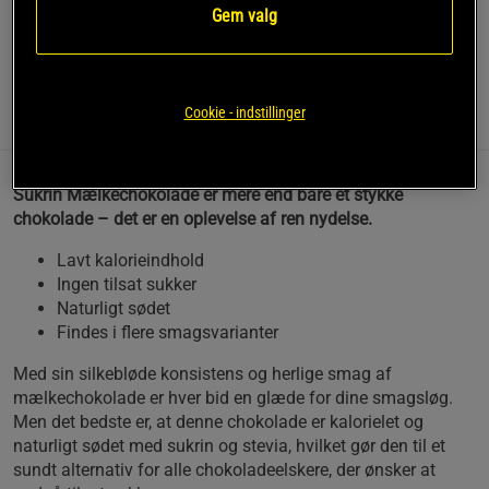
chokolade - det er en oplevelse af ren nydelse.
Gem valg
Læs mere
Cookie - indstillinger
Information
Anmeldelser
(1)
Næringsværdi og ingredienser
Sukrin Mælkechokolade er mere end bare et stykke
chokolade – det er en oplevelse af ren nydelse.
Lavt kalorieindhold
Ingen tilsat sukker
Naturligt sødet
Findes i flere smagsvarianter
Med sin silkebløde konsistens og herlige smag af
mælkechokolade er hver bid en glæde for dine smagsløg.
Men det bedste er, at denne chokolade er kalorielet og
naturligt sødet med sukrin og stevia, hvilket gør den til et
sundt alternativ for alle chokoladeelskere, der ønsker at