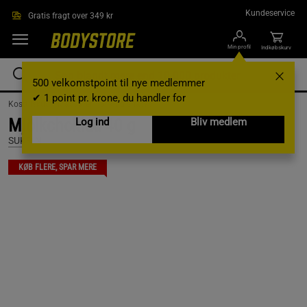
Gå direkte til hovedindholdet
Kundeservice
Gratis fragt over 349 kr
Min profil
Indkøbskurv
500 velkomstpoint til nye medlemmer
✔ 1 point pr. krone, du handler for
Kosttilskud /
Madvarer /
Slik og snacks
Mjölkchoklad 40 g
Log ind
Bliv medlem
SUKRIN
KØB FLERE, SPAR MERE