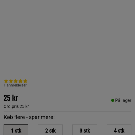
1 anmeldelser
25 kr
På lager
Ord.pris
25 kr
Køb flere - spar mere:
1
stk
2
stk
3
stk
4
stk