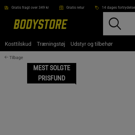
Gå direkte til hovedindholdet
Gratis fragt over 349 kr
Gratis retur
14 dages fortrydelse
Kosttilskud
Træningstøj
Udstyr og tilbehør
Tilbage
MEST SOLGTE
PRISFUND