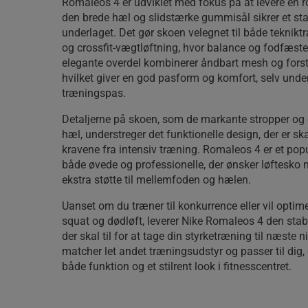
Romaleos 4 er udviklet med fokus på at levere en r
den brede hæl og slidstærke gummisål sikrer et sta
underlaget. Det gør skoen velegnet til både teknikt
og crossfit-vægtløftning, hvor balance og fodfæst
elegante overdel kombinerer åndbart mesh og forst
hvilket giver en god pasform og komfort, selv unde
træningspas.
Detaljerne på skoen, som de markante stropper og 
hæl, understreger det funktionelle design, der er sk
kravene fra intensiv træning. Romaleos 4 er et pop
både øvede og professionelle, der ønsker løftesko
ekstra støtte til mellemfoden og hælen.
Uanset om du træner til konkurrence eller vil optime
squat og dødløft, leverer Nike Romaleos 4 den stabi
der skal til for at tage din styrketræning til næste 
matcher let andet træningsudstyr og passer til dig, 
både funktion og et stilrent look i fitnesscentret.