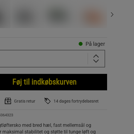
På lager
Føj til indkøbskurven
Gratis retur
14 dages fortrydelsesret
4364323
tløftersko med bred hæl, fast mellemsål og
r maksimal stabilitet og støtte til tunge løft og