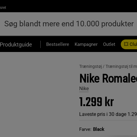
sret
Produktguide
Bestsellere
Kampagner
Outlet
💥 Clu
Træningstøj /
Træningstøj til
Nike Romaleo 
Nike
1.299 kr
Laveste pris i 30 dage
1.29
Farve:
Black