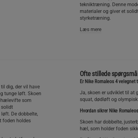
tekniktræning. Denne mod
materialer og giver et soli
styrketræning.
Læs mere
Ofte stillede spørgsmå
Er Nike Romaleos 4 velegnet t
l dig, der vil have
Ja, skoen er udviklet til at 
og tunge løft. Skoen
squat, dødløft og olympisk
d hælevifte som
 solidt
Hvordan sikrer Nike Romaleos 
løft. De dobbelte,
at foden holdes
Skoen har dobbelte, juster
hæl, som holder foden sikke