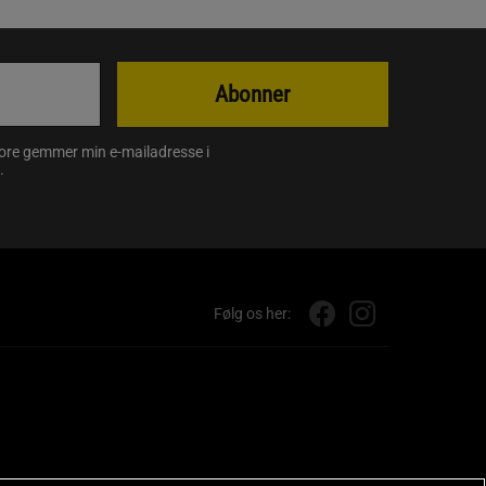
Abonner
store gemmer min e-mailadresse i
.
Følg os her: