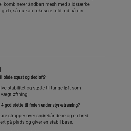
el kombinerer åndbart mesh med slidstærke
dt greb, så du kan fokusere fuldt ud på din
l
il både squat og dødløft?
give stabilitet og støtte til tunge løft som
 vægtløftning.
4 god støtte til foden under styrketræning?
bare stropper over snørebåndene og en bred
rt på plads og giver en stabil base.