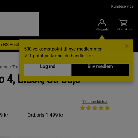
Kundeservice
Indkøbskurv
Min profil
b BS – 500 velkomstpoint
Nyheder
Varemærker
Gavekort
500 velkomstpoint til nye medlemmer
✔ 1 point pr. krone, du handler for
Log ind
Bliv medlem
 mænd /
Træningssko
4, Black, Stl 38,5
17 anmeldelser
9 kr
Ord.pris
1.499 kr