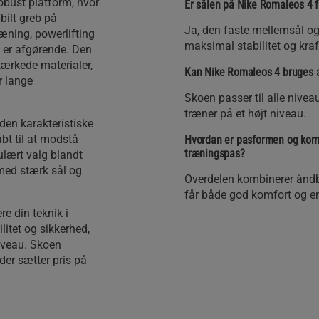
obust platform, hvor
Er sålen på Nike Romaleos 4 fa
bilt greb på
Ja, den faste mellemsål og 
ræning, powerlifting
maksimal stabilitet og kraf
e er afgørende. Den
ærkede materialer,
Kan Nike Romaleos 4 bruges a
r lange
Skoen passer til alle nivea
træner på et højt niveau.
den karakteristiske
abt til at modstå
Hvordan er pasformen og kom
træningspas?
ulært valg blandt
 med stærk sål og
Overdelen kombinerer åndb
får både god komfort og en 
re din teknik i
litet og sikkerhed,
niveau. Skoen
der sætter pris på