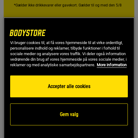
*Gælder ikke drikkevarer eller gavekort. Gælder til og med den 5/8
Gratis fragt over 349 kr
Gratis retur
14 dages fortrydelsesret
Vi bruger cookies til, at få vores hjemmeside til at virke ordentligt,
SKU #220854999R | EAN
7332576092053
personalisere indhold og reklamer, tilbyde funktioner i forhold til
sociale medier og analysere vores traffik. Vi deler også information
Original Mesh Pants fra GASP er lette og åndbare
vedrørende din brug af vores hjemmeside på vores sociale medier, i
træningsbukser i slidstærkt polyestermesh, der giver
reklamer og med analytiske samarbejdspartnere.
More information
maksimal komfort og bevægelsesfrihed til både
styrketræning og afslapning. Det løse fit, elastiske talje med
snøre og markante logo langs benet sikrer en god pasform
Accepter alle cookies
og et sporty look, uanset om du er til intense træningspas
eller afslappede dage.
Læs mere
Gem valg
Information
Anmeldelser
(80)