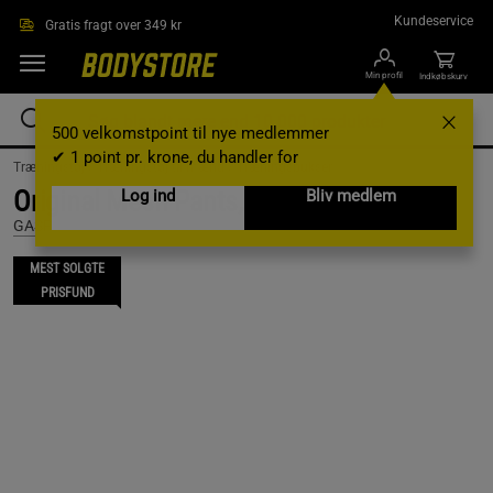
Gå direkte til hovedindholdet
Kundeservice
Gratis fragt over 349 kr
Min profil
Indkøbskurv
500 velkomstpoint til nye medlemmer
✔ 1 point pr. krone, du handler for
Træningstøj /
Træningstøj til mænd /
Træningsbukser
Original Mesh Pants, Black, S
Log ind
Bliv medlem
GASP
MEST SOLGTE
PRISFUND