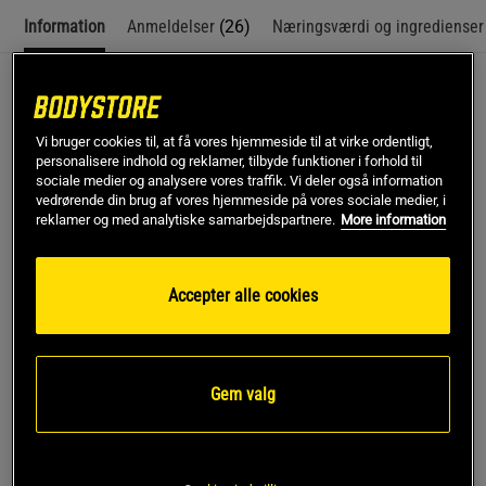
Information
Anmeldelser
(26)
Næringsværdi og ingredienser
Beskrivelse
Vi bruger cookies til, at få vores hjemmeside til at virke ordentligt,
PB2 Jordnøddesmørpulver 184 g fra Bell Plantation gør det
personalisere indhold og reklamer, tilbyde funktioner i forhold til
nemt at få den autentiske smag af jordnøddesmør, men
sociale medier og analysere vores traffik. Vi deler også information
med et lavere kalorieindhold og mindre fedt. Dette
vedrørende din brug af vores hjemmeside på vores sociale medier, i
jordnøddesmørpulver er lavet af ristede jordnødder, sukker
reklamer og med analytiske samarbejdspartnere.
More information
og salt, uden kunstige tilsætningsstoffer, så du får en
naturlig smag og en let, cremet konsistens, når det blandes
med vand. Det er et smart valg til dig, der ønsker et
Accepter alle cookies
fedtreduceret jordnøddesmørpulver til daglig brug, sport eller
sund kost.
PB2 er nemt at blande og passer perfekt til alt fra
Gem valg
smoothies, proteinshakes og havregrød til bagning og
hjemmelavet is. Du kan også bruge det som topping på
yoghurt, i pandekager eller som et hurtigt mellemmåltid, når
du har brug for noget ekstra lækkert, men stadig vil holde