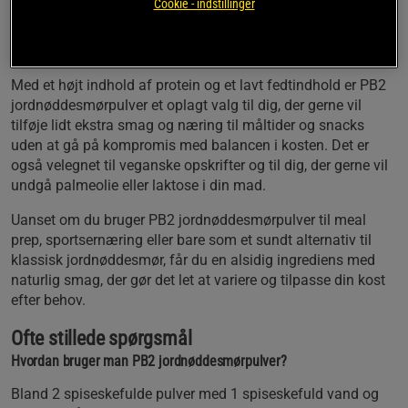
Cookie - indstillinger
kalorieindtaget nede. Den praktiske pulverform gør det let at
dosere og opbevare, så det altid er klar til at blive brugt i
dine yndlingsopskrifter.
Med et højt indhold af protein og et lavt fedtindhold er PB2
jordnøddesmørpulver et oplagt valg til dig, der gerne vil
tilføje lidt ekstra smag og næring til måltider og snacks
uden at gå på kompromis med balancen i kosten. Det er
også velegnet til veganske opskrifter og til dig, der gerne vil
undgå palmeolie eller laktose i din mad.
Uanset om du bruger PB2 jordnøddesmørpulver til meal
prep, sportsernæring eller bare som et sundt alternativ til
klassisk jordnøddesmør, får du en alsidig ingrediens med
naturlig smag, der gør det let at variere og tilpasse din kost
efter behov.
Ofte stillede spørgsmål
Hvordan bruger man PB2 jordnøddesmørpulver?
Bland 2 spiseskefulde pulver med 1 spiseskefuld vand og