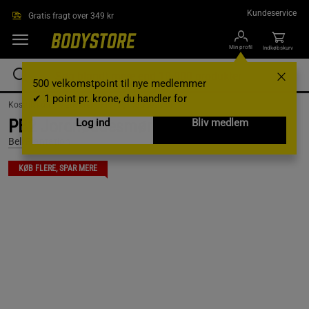
Gå direkte til hovedindholdet
Kundeservice
Gratis fragt over 349 kr
Min profil
Indkøbskurv
500 velkomstpoint til nye medlemmer
✔ 1 point pr. krone, du handler for
Kosttilskud /
Madvarer /
Frø- og Nøddesmør
PB2 Jordnøddesmørpulver 184 g
Log ind
Bliv medlem
Bell Plantation
KØB FLERE, SPAR MERE