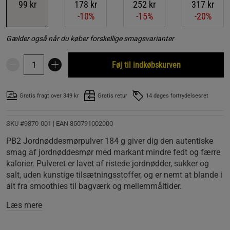
99 kr
178 kr
252 kr
317 kr
-10%
-15%
-20%
Gælder også når du køber forskellige smagsvarianter
Føj til indkøbskurven
Gratis fragt over 349 kr
Gratis retur
14 dages fortrydelsesret
SKU #9870-001
| EAN
850791002000
PB2 Jordnøddesmørpulver 184 g giver dig den autentiske
smag af jordnøddesmør med markant mindre fedt og færre
kalorier. Pulveret er lavet af ristede jordnødder, sukker og
salt, uden kunstige tilsætningsstoffer, og er nemt at blande i
alt fra smoothies til bagværk og mellemmåltider.
Læs mere