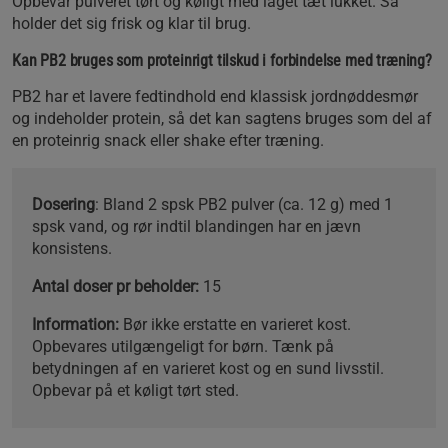
Opbevar pulveret tørt og køligt med låget tæt lukket. Så
holder det sig frisk og klar til brug.
Kan PB2 bruges som proteinrigt tilskud i forbindelse med træning?
PB2 har et lavere fedtindhold end klassisk jordnøddesmør
og indeholder protein, så det kan sagtens bruges som del af
en proteinrig snack eller shake efter træning.
Dosering
: Bland 2 spsk PB2 pulver (ca. 12 g) med 1
spsk vand, og rør indtil blandingen har en jævn
konsistens.
Antal doser pr beholder:
15
Information:
Bør ikke erstatte en varieret kost.
Opbevares utilgængeligt for børn. Tænk på
betydningen af ​​en varieret kost og en sund livsstil.
Opbevar på et køligt tørt sted.