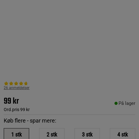
26 anmeldelser
99 kr
På lager
Ord.pris
99 kr
Køb flere - spar mere:
1
stk
2
stk
3
stk
4
stk