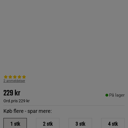
2 anmeldelser
229 kr
På lager
Ord.pris
229 kr
Køb flere - spar mere:
1
stk
2
stk
3
stk
4
stk