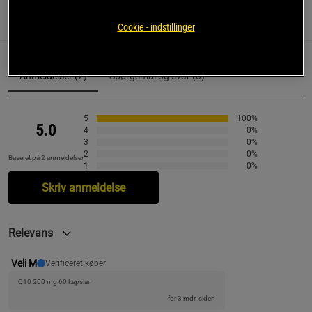
Anmeldelser
(2)
Cookie - indstillinger
Anmeldelser (2)
Spørgsmål og svar (0)
5
100%
5.0
4
0%
3
0%
2
0%
Baseret på 2 anmeldelser
1
0%
Skriv anmeldelse
Relevans
Veli M
Verificeret køber
Q10 200 mg 60 kapslar
for 3 mdr. siden