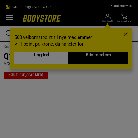
Gå direkte til hovedindholdet
Kundeservice
Gratis fragt over 349 kr
Min profil
Indkøbskurv
500 velkomstpoint til nye medlemmer
✔ 1 point pr. krone, du handler for
Kosttilskud /
Vitaminer og mineraler /
Mikronæringsstoffer
Q10 200 mg 60 kapslar
Log ind
Bliv medlem
Vitaprana
KØB FLERE, SPAR MERE