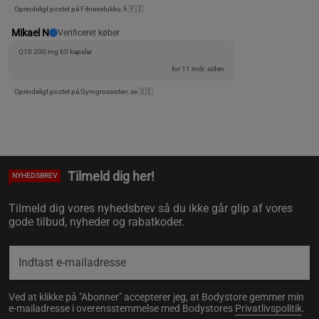
Oprindeligt postet på Fitnesstukku.fi 🇫🇮
Mikael N
Verificeret køber
Q10 200 mg 60 kapslar
for 11 mdr. siden
Oprindeligt postet på Gymgrossisten.se 🇸🇪
Tilmeld dig her!
NYHEDSBREV
Tilmeld dig vores nyhedsbrev så du ikke går glip af vores
gode tilbud, nyheder og rabatkoder.
Ved at klikke på "Abonner" accepterer jeg, at Bodystore gemmer min
e-mailadresse i overensstemmelse med Bodystores
Privatlivspolitik
.