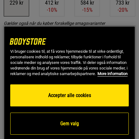
229 kr
412 kr
584 kr
733 kr
-10%
-15%
-20%
Gælder også når du køber forskellige smagsvarianter
Føj til indkøbskurven
Vi bruger cookies til, at få vores hjemmeside til at virke ordentligt,
personalisere indhold og reklamer, tilbyde funktioner i forhold til
Rabatkode!
Få 150 kr i rabat med koden SPAR150
sociale medier og analysere vores traffik. Vi deler også information
vedrørende din brug af vores hjemmeside på vores sociale medier, i
ved køb over 799 kr.
.
Log ind eller bliv medlem
reklamer og med analytiske samarbejdspartnere.
More information
*Gælder ikke drikkevarer eller gavekort. Gælder til og med den 5/8
Accepter alle cookies
Gratis fragt over 349 kr
Gratis retur
14 dages fortrydelsesret
SKU #902151
| EAN
7350132949795
Gem valg