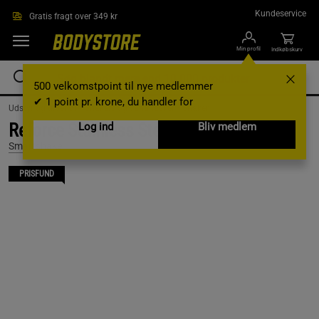
Gå direkte til hovedindholdet
Kundeservice
Gratis fragt over 349 kr
Min profil
Indkøbskurv
500 velkomstpoint til nye medlemmer
✔ 1 point pr. krone, du handler for
Udstyr og tilbehør /
Shakers og vandflasker /
Shaker
Reforce Stainless Steel, Grey
Log ind
Bliv medlem
Smartshake
PRISFUND