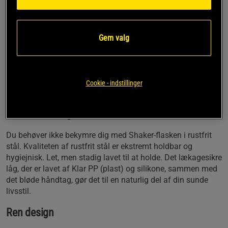
Smartshake. Med lækagesikkert låg, stilren
design og nem rengøring gør det til det naturlige
valg af shaker.
Gem valg
Flaske 900 ml / 30 oz
Holdbart materialevalg
Let at rengøre
Cookie - indstillinger
Lækfri
Ydeevne er nøglen
Du behøver ikke bekymre dig med Shaker-flasken i rustfrit
stål. Kvaliteten af rustfrit stål er ekstremt holdbar og
hygiejnisk. Let, men stadig lavet til at holde. Det lækagesikre
låg, der er lavet af Klar PP (plast) og silikone, sammen med
det bløde håndtag, gør det til en naturlig del af din sunde
livsstil.
Ren design