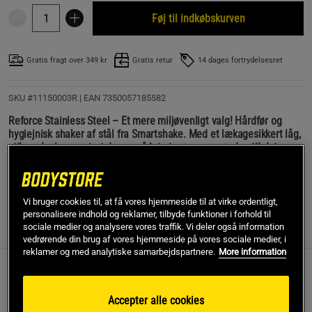
Føj til indkøbskurven
Gratis fragt over 349 kr
Gratis retur
14 dages fortrydelsesret
SKU #11150003R | EAN
7350057185582
Reforce Stainless Steel – Et mere miljøvenligt valg! Hårdfør og
hygiejnisk shaker af stål fra Smartshake. Med et lækagesikkert låg,
stilren design samt at den er så let at gøre ren, gør den til det
naturlige valg af shakers.
Læs mere
Vi bruger cookies til, at få vores hjemmeside til at virke ordentligt,
personalisere indhold og reklamer, tilbyde funktioner i forhold til
sociale medier og analysere vores traffik. Vi deler også information
Information
Anmeldelser
(51)
vedrørende din brug af vores hjemmeside på vores sociale medier, i
reklamer og med analytiske samarbejdspartnere.
More information
Reforce Stainless Steel – Et mere miljøvenligt
valg! Holdbar og hygiejnisk shaker i stål fra
Accepter alle cookies