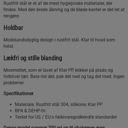
Rustfrit stål er et af de mest hygiejniske materialer, der
findes. Med den brede åbning og de bløde kanter er det let at
rengøre.
Holdbar
Modstandsdygtig design i rustfrit stål. Klar til hvad som
helst.
Lækfri og stille blanding
Mixernettet, som er lavet af Klar PP, klikker på plads og
forbliver tæt. Bare rist det, pak det ned og tag det med. Ingen
problemer.
Specifikationer
Materiale: Rustfrit stål 304, silikone, Klar PP
BPA & DEHP-fri
Testet for US / EU:s fødevaregodkendte standarder
Denne model rummer 700 ml op til shakernes øvre